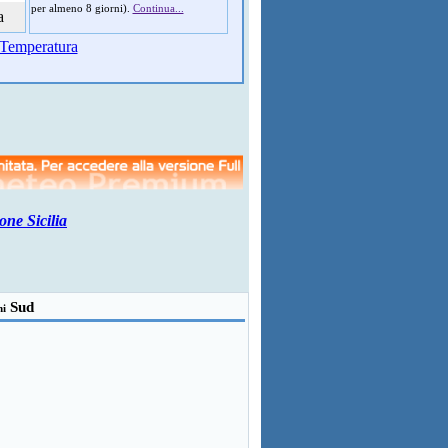
per almeno 8 giorni).
Continua...
a
Temperatura
one Sicilia
Sud
ni