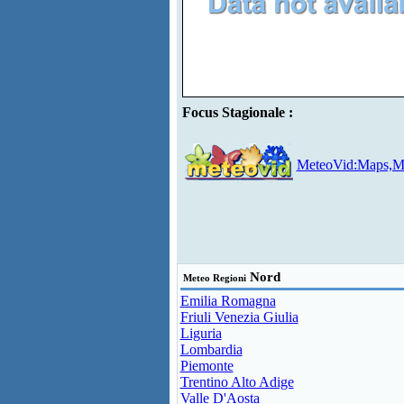
Focus Stagionale :
MeteoVid:Maps,Mo
Nord
Meteo Regioni
Emilia Romagna
Friuli Venezia Giulia
Liguria
Lombardia
Piemonte
Trentino Alto Adige
Valle D'Aosta