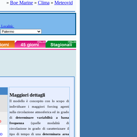
»
Boe Marine
»
Clima
»
Meteovid
Località:
Maggiori dettagli
Il modello è concepito con lo scopo di
individuare i maggiori forcing agenti
sulla circolazione atmosferica ed in grado
di
determinare variabilità a bassa
o
frequenza
(quelle modalità di
circolazione in grado di caratterizzare il
do
tipo di tempo di una
determinata area