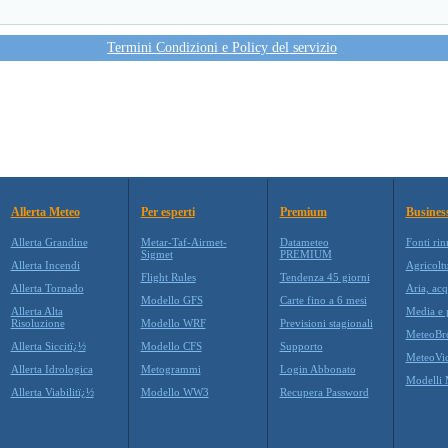
Termini Condizioni e Policy del servizio
Allerta Meteo
Per esperti
Premium
Busines
Allerta Grandine
Metar-Taf-Airmet-
Datameteo
Fonti rin
Sigmet
PREMIUM
Allerta Incendi
Agricolt
Flight Rules
Tendenza 45 giorni
Allerta Tornado
Aria, acq
Modello GFS
Carte fino a 6 mesi
Allerta Alta
Media e p
Risoluzione
Modello WRF
Previsioni stagionali
MeteoBr
Allerta Siccitï¿½
Modello CFS
Supporto
MeteoVi
Allerta Idrologica
Metogrammi
Login Abbonato
Modelli 
Allerta Viabilitï¿½
Modello WW3
Recupera Password