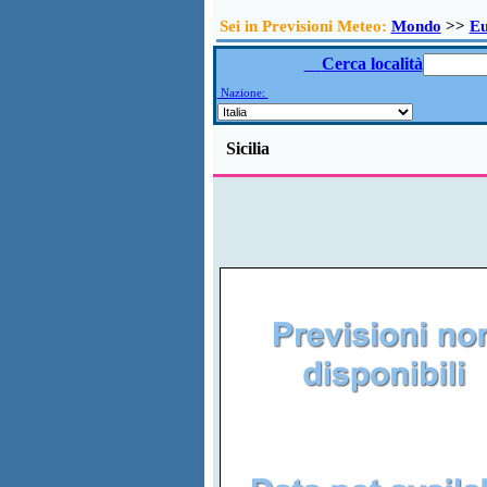
Sei in Previsioni Meteo:
Mondo
>>
E
Cerca località
Nazione:
Sicilia