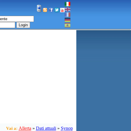
Login
Allerta
»
Dati attuali
»
Synop
Vai a: