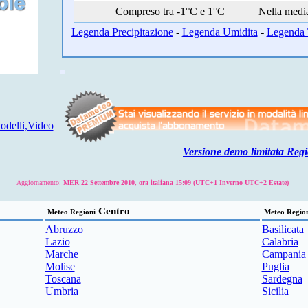
Compreso tra -1°C e 1°C
Nella medi
Legenda Precipitazione
-
Legenda Umidita
-
Legenda 
delli,Video
Versione demo limitata Regi
Aggiornamento:
MER 22 Settembre 2010, ora italiana 15:09 (UTC+1 Inverno UTC+2 Estate)
Centro
Meteo Regioni
Meteo Regio
Abruzzo
Basilicata
Lazio
Calabria
Marche
Campania
Molise
Puglia
Toscana
Sardegna
Umbria
Sicilia