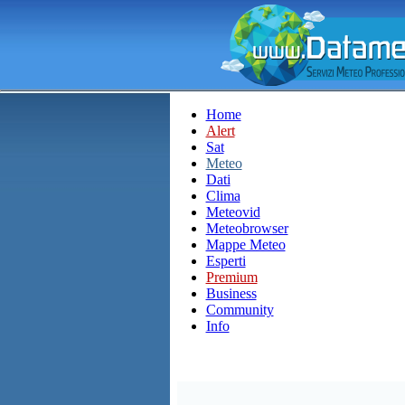
Home
Alert
Sat
Meteo
Dati
Clima
Meteovid
Meteobrowser
Mappe Meteo
Esperti
Premium
Business
Community
Info