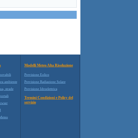
s
Modelli Meteo Alta Risoluzione
novabili
Previsione Eolico
ura ambiente
Previsione Radiazione Solare
ua, strade
Previsione Idroelettrica
ortali
Termini Condizioni e Policy del
servizio
owser
d
Meteo