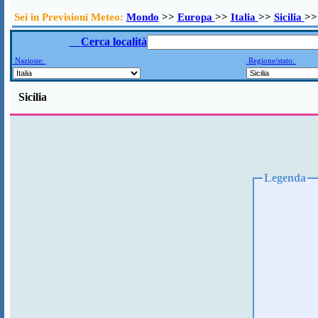
Sei in Previsioni Meteo:
Mondo
>>
Europa
>>
Italia
>>
Sicilia
>>
Cerca località
Nazione:
Regione/stato:
Sicilia
Legenda