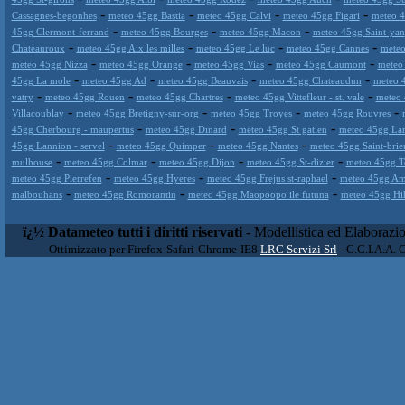
-
-
-
-
Cassagnes-begonhes
meteo 45gg Bastia
meteo 45gg Calvi
meteo 45gg Figari
meteo 4
-
-
-
45gg Clermont-ferrand
meteo 45gg Bourges
meteo 45gg Macon
meteo 45gg Saint-yan
-
-
-
-
Chateauroux
meteo 45gg Aix les milles
meteo 45gg Le luc
meteo 45gg Cannes
meteo
-
-
-
-
meteo 45gg Nizza
meteo 45gg Orange
meteo 45gg Vias
meteo 45gg Caumont
meteo
-
-
-
-
45gg La mole
meteo 45gg Ad
meteo 45gg Beauvais
meteo 45gg Chateaudun
meteo 
-
-
-
-
vatry
meteo 45gg Rouen
meteo 45gg Chartres
meteo 45gg Vittefleur - st. vale
meteo 
-
-
-
-
Villacoublay
meteo 45gg Bretigny-sur-org
meteo 45gg Troyes
meteo 45gg Rouvres
-
-
-
45gg Cherbourg - maupertus
meteo 45gg Dinard
meteo 45gg St gatien
meteo 45gg La
-
-
-
45gg Lannion - servel
meteo 45gg Quimper
meteo 45gg Nantes
meteo 45gg Saint-brie
-
-
-
-
mulhouse
meteo 45gg Colmar
meteo 45gg Dijon
meteo 45gg St-dizier
meteo 45gg To
-
-
-
meteo 45gg Pierrefen
meteo 45gg Hyeres
meteo 45gg Frejus st-raphael
meteo 45gg Am
-
-
-
malbouhans
meteo 45gg Romorantin
meteo 45gg Maopoopo ile futuna
meteo 45gg Hihi
ï¿½ Datameteo tutti i diritti riservati
- Modellistica ed Elaborazi
Ottimizzato per Firefox-Safari-Chrome-IE8
LRC Servizi Srl
- C.C.I.A.A. 