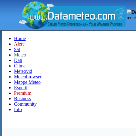
Home
Alert
Sat
Meteo
Dati
Clima
Meteovid
Meteobrowser
Mappe Meteo
Esperti
Premium
Business
Community
Info