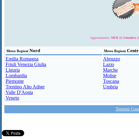
Aggiornamento:
MER 22 Settembre 20
Nord
Centr
Meteo Regioni
Meteo Regioni
Emilia Romagna
Abruzzo
Friuli Venezia Giulia
Lazio
Liguria
Marche
Lombardia
Molise
Piemonte
Toscana
Trentino Alto Adige
Umbria
Valle D'Aosta
Veneto
Termini Condi