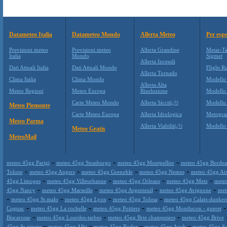
Datameteo Italia
Datameteo Mondo
Allerta Meteo
Per espe
Previsioni meteo
Previsioni meteo
Allerta Grandine
Metar-Ta
Italia
Mondo
Sigmet
Allerta Incendi
Dati Attuali Italia
Dati Attuali Mondo
Flight Ru
Allerta Tornado
Clima Italia
Clima Mondo
Modello
Allerta Alta
Meteo Regioni
Meteo Europa
Risoluzione
Modello
Carte Meteo Mondo
Allerta Siccitï¿½
Modello
Meteo Piemonte
Carte Meteo Europa
Allerta Idrologica
Metogr
Meteo Parma
Allerta Viabilitï¿½
Modell
Meteo Gratis
MeteoMail
-
-
-
meteo 45gg Parigi
meteo 45gg Strasburgo
meteo 45gg Montpellier
meteo 45gg Borde
-
-
-
-
Tolone
meteo 45gg Angers
meteo 45gg Grenoble
meteo 45gg Nemes
meteo 45gg Ai
-
-
-
-
45gg Limoges
meteo 45gg Villeurbanne
meteo 45gg Orleans
meteo 45gg Metz
mete
-
-
-
-
45gg Nancy
meteo 45gg Marseille
meteo 45gg Argenteuil
meteo 45gg Avignone
met
-
-
-
-
meteo 45gg St.malo
meteo 45gg Lyon
meteo 45gg Tolosa
meteo 45gg Calais-dunker
-
-
-
Cognac
meteo 45gg La rochelle
meteo 45gg Poitiers
meteo 45gg Montlucon - gueret
-
-
-
Biscarosse
meteo 45gg Lourdes-tarbes
meteo 45gg Brie champniers
meteo 45gg Brive
-
-
-
-
45gg St-girons
meteo 45gg Albi
meteo 45gg Rodez
meteo 45gg Auch
meteo 45gg Su