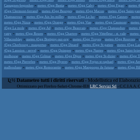
-
-
-
-
Cassagnes-begonhes
meteo 45gg Bastia
meteo 45gg Calvi
meteo 45gg Figari
meteo 4
-
-
-
45gg Clermont-ferrand
meteo 45gg Bourges
meteo 45gg Macon
meteo 45gg Saint-yan
-
-
-
-
Chateauroux
meteo 45gg Aix les milles
meteo 45gg Le luc
meteo 45gg Cannes
meteo
-
-
-
-
meteo 45gg Nizza
meteo 45gg Orange
meteo 45gg Vias
meteo 45gg Caumont
meteo
-
-
-
-
45gg La mole
meteo 45gg Ad
meteo 45gg Beauvais
meteo 45gg Chateaudun
meteo 
-
-
-
-
vatry
meteo 45gg Rouen
meteo 45gg Chartres
meteo 45gg Vittefleur - st. vale
meteo 
-
-
-
-
Villacoublay
meteo 45gg Bretigny-sur-org
meteo 45gg Troyes
meteo 45gg Rouvres
-
-
-
45gg Cherbourg - maupertus
meteo 45gg Dinard
meteo 45gg St gatien
meteo 45gg La
-
-
-
45gg Lannion - servel
meteo 45gg Quimper
meteo 45gg Nantes
meteo 45gg Saint-brie
-
-
-
-
mulhouse
meteo 45gg Colmar
meteo 45gg Dijon
meteo 45gg St-dizier
meteo 45gg To
-
-
-
meteo 45gg Pierrefen
meteo 45gg Hyeres
meteo 45gg Frejus st-raphael
meteo 45gg Am
-
-
-
malbouhans
meteo 45gg Romorantin
meteo 45gg Maopoopo ile futuna
meteo 45gg Hihi
ï¿½ Datameteo tutti i diritti riservati
- Modellistica ed Elaborazi
Ottimizzato per Firefox-Safari-Chrome-IE8
LRC Servizi Srl
- C.C.I.A.A. 