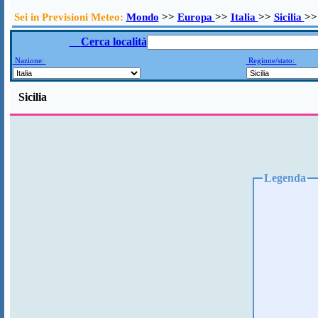
Sei in Previsioni Meteo:
Mondo
>>
Europa
>>
Italia
>>
Sicilia
>>
Cerca località
Nazione:
Regione/stato:
Sicilia
Legenda