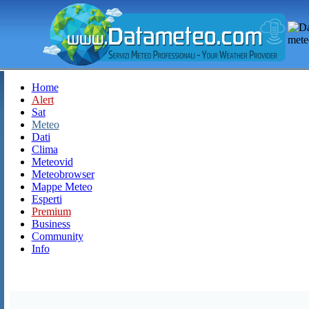
Home
Alert
Sat
Meteo
Dati
Clima
Meteovid
Meteobrowser
Mappe Meteo
Esperti
Premium
Business
Community
Info