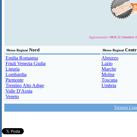
Aggiornamento:
MER 22 Settembre 20
Nord
Centr
Meteo Regioni
Meteo Regioni
Emilia Romagna
Abruzzo
Friuli Venezia Giulia
Lazio
Liguria
Marche
Lombardia
Molise
Piemonte
Toscana
Trentino Alto Adige
Umbria
Valle D'Aosta
Veneto
Termini Condi