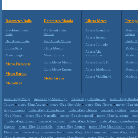
Datameteo Italia
Datameteo Mondo
Allerta Meteo
Per espe
Previsioni meteo
Previsioni meteo
Allerta Grandine
Metar-Ta
Italia
Mondo
Sigmet
Allerta Incendi
Dati Attuali Italia
Dati Attuali Mondo
Flight Ru
Allerta Tornado
Clima Italia
Clima Mondo
Modello
Allerta Alta
Meteo Regioni
Meteo Europa
Risoluzione
Modello
Carte Meteo Mondo
Allerta Siccitï¿½
Modello
Meteo Piemonte
Carte Meteo Europa
Allerta Idrologica
Metogr
Meteo Parma
Allerta Viabilitï¿½
Modell
Meteo Gratis
MeteoMail
-
-
-
meteo 45gg Parigi
meteo 45gg Strasburgo
meteo 45gg Montpellier
meteo 45gg Borde
-
-
-
-
Tolone
meteo 45gg Angers
meteo 45gg Grenoble
meteo 45gg Nemes
meteo 45gg Ai
-
-
-
-
45gg Limoges
meteo 45gg Villeurbanne
meteo 45gg Orleans
meteo 45gg Metz
mete
-
-
-
-
45gg Nancy
meteo 45gg Marseille
meteo 45gg Argenteuil
meteo 45gg Avignone
met
-
-
-
-
meteo 45gg St.malo
meteo 45gg Lyon
meteo 45gg Tolosa
meteo 45gg Calais-dunker
-
-
-
Cognac
meteo 45gg La rochelle
meteo 45gg Poitiers
meteo 45gg Montlucon - gueret
-
-
-
Biscarosse
meteo 45gg Lourdes-tarbes
meteo 45gg Brie champniers
meteo 45gg Brive
-
-
-
-
45gg St-girons
meteo 45gg Albi
meteo 45gg Rodez
meteo 45gg Auch
meteo 45gg Su