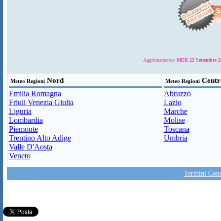
Aggiornamento:
MER 22 Settembre 20
Nord
Centr
Meteo Regioni
Meteo Regioni
Emilia Romagna
Abruzzo
Friuli Venezia Giulia
Lazio
Liguria
Marche
Lombardia
Molise
Piemonte
Toscana
Trentino Alto Adige
Umbria
Valle D'Aosta
Veneto
Termini Condi