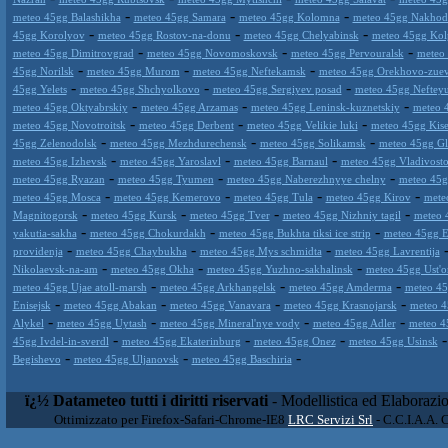
-
-
-
meteo 45gg Balashikha
meteo 45gg Samara
meteo 45gg Kolomna
meteo 45gg Nakhod
-
-
-
45gg Korolyov
meteo 45gg Rostov-na-donu
meteo 45gg Chelyabinsk
meteo 45gg Kol
-
-
-
meteo 45gg Dimitrovgrad
meteo 45gg Novomoskovsk
meteo 45gg Pervouralsk
meteo
-
-
-
45gg Norilsk
meteo 45gg Murom
meteo 45gg Neftekamsk
meteo 45gg Orekhovo-zue
-
-
-
45gg Yelets
meteo 45gg Shchyolkovo
meteo 45gg Sergiyev posad
meteo 45gg Neftey
-
-
-
meteo 45gg Oktyabrskiy
meteo 45gg Arzamas
meteo 45gg Leninsk-kuznetskiy
meteo 4
-
-
-
meteo 45gg Novotroitsk
meteo 45gg Derbent
meteo 45gg Velikie luki
meteo 45gg Kis
-
-
-
45gg Zelenodolsk
meteo 45gg Mezhdurechensk
meteo 45gg Solikamsk
meteo 45gg G
-
-
-
meteo 45gg Izhevsk
meteo 45gg Yaroslavl
meteo 45gg Barnaul
meteo 45gg Vladivost
-
-
-
meteo 45gg Ryazan
meteo 45gg Tyumen
meteo 45gg Naberezhnyye chelny
meteo 45g
-
-
-
-
meteo 45gg Mosca
meteo 45gg Kemerovo
meteo 45gg Tula
meteo 45gg Kirov
mete
-
-
-
-
Magnitogorsk
meteo 45gg Kursk
meteo 45gg Tver
meteo 45gg Nizhniy tagil
meteo 
-
-
-
yakutia-sakha
meteo 45gg Chokurdakh
meteo 45gg Bukhta tiksi ice strip
meteo 45gg 
-
-
-
providenja
meteo 45gg Chaybukha
meteo 45gg Mys schmidta
meteo 45gg Lavrentija
-
-
-
Nikolaevsk-na-am
meteo 45gg Okha
meteo 45gg Yuzhno-sakhalinsk
meteo 45gg Ust'o
-
-
-
meteo 45gg Ujae atoll-marsh
meteo 45gg Arkhangelsk
meteo 45gg Amderma
meteo 45
-
-
-
-
Enisejsk
meteo 45gg Abakan
meteo 45gg Vanavara
meteo 45gg Krasnojarsk
meteo 4
-
-
-
-
Alykel
meteo 45gg Uytash
meteo 45gg Mineral'nye vody
meteo 45gg Adler
meteo 4
-
-
-
45gg Ivdel-in-sverdl
meteo 45gg Ekaterinburg
meteo 45gg Onez
meteo 45gg Usinsk
-
-
-
Begishevo
meteo 45gg Uljanovsk
meteo 45gg Baschiria
ï¿½ Datameteo tutti i diritti riservati
- Modellistica ed Elaborazi
Ottimizzato per Firefox-Safari-Chrome-IE8
LRC Servizi Srl
- C.C.I.A.A. 