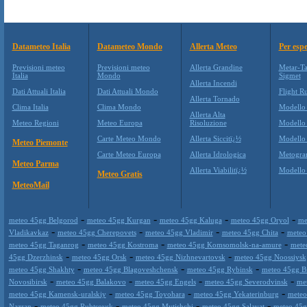
Datameteo Italia
Datameteo Mondo
Allerta Meteo
Per espe
Previsioni meteo
Previsioni meteo
Allerta Grandine
Metar-Ta
Italia
Mondo
Sigmet
Allerta Incendi
Dati Attuali Italia
Dati Attuali Mondo
Flight Ru
Allerta Tornado
Clima Italia
Clima Mondo
Modello
Allerta Alta
Meteo Regioni
Meteo Europa
Risoluzione
Modello
Carte Meteo Mondo
Allerta Siccitï¿½
Modello
Meteo Piemonte
Carte Meteo Europa
Allerta Idrologica
Metogr
Meteo Parma
Allerta Viabilitï¿½
Modell
Meteo Gratis
MeteoMail
-
-
-
-
meteo 45gg Belgorod
meteo 45gg Kurgan
meteo 45gg Kaluga
meteo 45gg Oryol
me
-
-
-
-
Vladikavkaz
meteo 45gg Cherepovets
meteo 45gg Vladimir
meteo 45gg Chita
meteo
-
-
-
meteo 45gg Taganrog
meteo 45gg Kostroma
meteo 45gg Komsomolsk-na-amure
mete
-
-
-
45gg Dzerzhinsk
meteo 45gg Orsk
meteo 45gg Nizhnevartovsk
meteo 45gg Noossiysk
-
-
-
meteo 45gg Shakhty
meteo 45gg Blagoveshchensk
meteo 45gg Rybinsk
meteo 45gg B
-
-
-
-
Novosibirsk
meteo 45gg Balakovo
meteo 45gg Engels
meteo 45gg Severodvinsk
met
-
-
-
meteo 45gg Kamensk-uralskiy
meteo 45gg Toyohara
meteo 45gg Yekaterinburg
meteo
-
-
-
-
Nazran
meteo 45gg Rubtsovsk
meteo 45gg Mytishchi
meteo 45gg Salavat
meteo 45