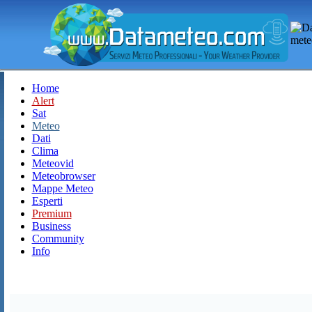
Home
Alert
Sat
Meteo
Dati
Clima
Meteovid
Meteobrowser
Mappe Meteo
Esperti
Premium
Business
Community
Info