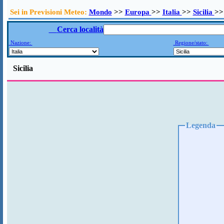
Sei in Previsioni Meteo:
Mondo
>>
Europa
>>
Italia
>>
Sicilia
>>
Cerca località
Nazione:
Regione/stato:
Sicilia
Legenda