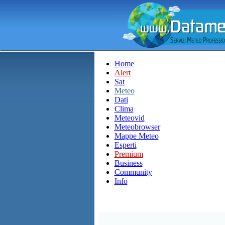
Home
Alert
Sat
Meteo
Dati
Clima
Meteovid
Meteobrowser
Mappe Meteo
Esperti
Premium
Business
Community
Info