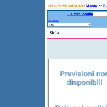
Sei in Previsioni Meteo:
Mondo
>>
E
Cerca località
Nazione:
Sicilia