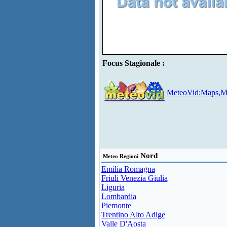
Focus Stagionale :
MeteoVid:Maps,Mo
Nord
Meteo Regioni
Emilia Romagna
Friuli Venezia Giulia
Liguria
Lombardia
Piemonte
Trentino Alto Adige
Valle D'Aosta