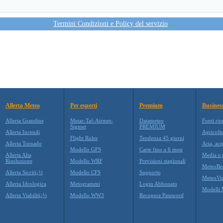
Termini Condizioni e Policy del servizio
Allerta Meteo
Per esperti
Premium
Busines
Allerta Grandine
Metar-Taf-Airmet-
Datameteo
Fonti rin
Sigmet
PREMIUM
Allerta Incendi
Agricolt
Flight Rules
Tendenza 45 giorni
Allerta Tornado
Aria, acq
Modello GFS
Carte fino a 6 mesi
Allerta Alta
Media e p
Risoluzione
Modello WRF
Previsioni stagionali
MeteoBr
Allerta Siccitï¿½
Modello CFS
Supporto
MeteoVi
Allerta Idrologica
Metogrammi
Login Abbonato
Modelli 
Allerta Viabilitï¿½
Modello WW3
Recupera Password