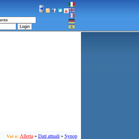
Login
Allerta
»
Dati attuali
»
Synop
Vai a: