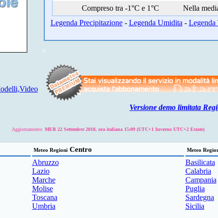
Compreso tra -1°C e 1°C
Nella medi
Legenda Precipitazione
-
Legenda Umidita
-
Legenda 
delli,Video
Versione demo limitata Regi
Aggiornamento:
MER 22 Settembre 2010, ora italiana 15:09 (UTC+1 Inverno UTC+2 Estate)
Centro
Meteo Regioni
Meteo Regio
Abruzzo
Basilicata
Lazio
Calabria
Marche
Campania
Molise
Puglia
Toscana
Sardegna
Umbria
Sicilia