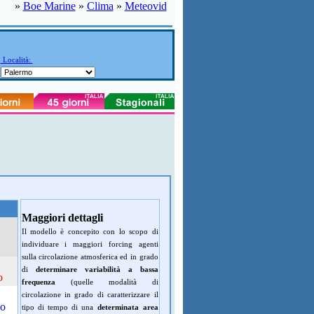
»
Boe Marine
»
Clima
»
Meteovid
Località:
Maggiori dettagli
Il modello è concepito con lo scopo di
individuare i maggiori forcing agenti
sulla circolazione atmosferica ed in grado
di
determinare variabilità a bassa
o
frequenza
(quelle modalità di
circolazione in grado di caratterizzare il
do
tipo di tempo di una
determinata area