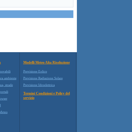
s
Modelli Meteo Alta Risoluzione
novabili
Previsione Eolico
ura ambiente
Previsione Radiazione Solare
ua, strade
Previsione Idroelettrica
ortali
Termini Condizioni e Policy del
servizio
owser
d
Meteo