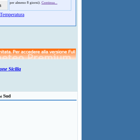
per almeno 8 giorni).
Continua...
a
Temperatura
one Sicilia
Sud
ni