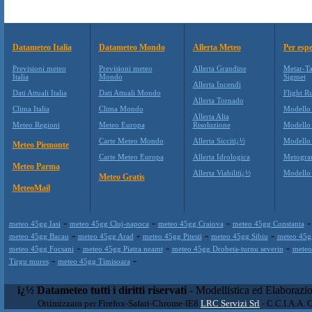
Datameteo Italia
Datameteo Mondo
Allerta Meteo
Per espe
Previsioni meteo
Previsioni meteo
Allerta Grandine
Metar-Ta
Italia
Mondo
Sigmet
Allerta Incendi
Dati Attuali Italia
Dati Attuali Mondo
Flight Ru
Allerta Tornado
Clima Italia
Clima Mondo
Modello
Allerta Alta
Meteo Regioni
Meteo Europa
Risoluzione
Modello
Carte Meteo Mondo
Allerta Siccitï¿½
Modello
Meteo Piemonte
Carte Meteo Europa
Allerta Idrologica
Metogr
Meteo Parma
Allerta Viabilitï¿½
Modell
Meteo Gratis
MeteoMail
-
-
-
meteo 45gg Iasi
meteo 45gg Cluj-napoca
meteo 45gg Craiova
meteo 45gg Constanta
-
-
-
-
meteo 45gg Bacau
meteo 45gg Arad
meteo 45gg Pitesti
meteo 45gg Sibiu
meteo 45g
-
-
-
meteo 45gg Focsani
meteo 45gg Piatra neamt
meteo 45gg Drobeta-turnu severin
meteo
-
-
Tirgu mures
meteo 45gg Timisoara
ï¿½ Datameteo tutti i diritti riservati
- Modellistica ed Elaborazi
Ottimizzato per Firefox-Safari-Chrome-IE8
LRC Servizi Srl
- C.C.I.A.A. 