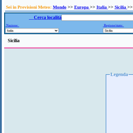
Sei in Previsioni Meteo:
Mondo
>>
Europa
>>
Italia
>>
Sicilia
>>
Cerca località
Nazione:
Regione/stato:
Sicilia
Legenda