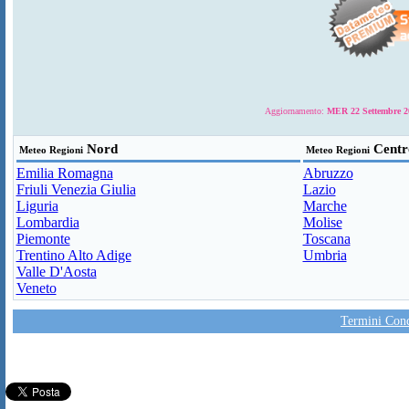
Aggiornamento:
MER 22 Settembre 20
Nord
Centr
Meteo Regioni
Meteo Regioni
Emilia Romagna
Abruzzo
Friuli Venezia Giulia
Lazio
Liguria
Marche
Lombardia
Molise
Piemonte
Toscana
Trentino Alto Adige
Umbria
Valle D'Aosta
Veneto
Termini Condi