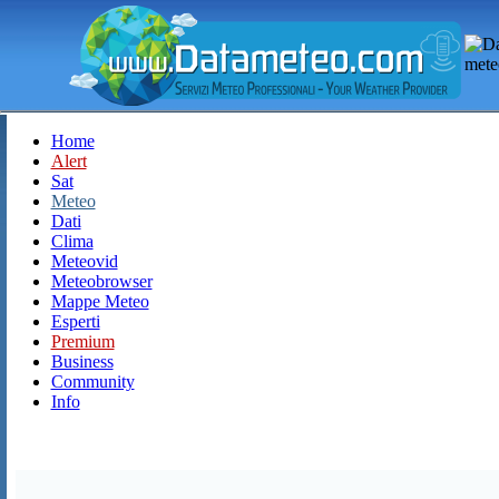
Home
Alert
Sat
Meteo
Dati
Clima
Meteovid
Meteobrowser
Mappe Meteo
Esperti
Premium
Business
Community
Info