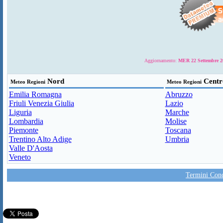
Aggiornamento:
MER 22 Settembre 20
Nord
Centr
Meteo Regioni
Meteo Regioni
Emilia Romagna
Abruzzo
Friuli Venezia Giulia
Lazio
Liguria
Marche
Lombardia
Molise
Piemonte
Toscana
Trentino Alto Adige
Umbria
Valle D'Aosta
Veneto
Termini Condi