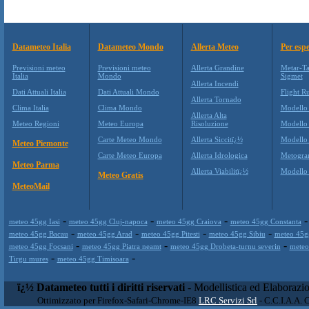
Datameteo Italia
Datameteo Mondo
Allerta Meteo
Per espe
Previsioni meteo
Previsioni meteo
Allerta Grandine
Metar-Ta
Italia
Mondo
Sigmet
Allerta Incendi
Dati Attuali Italia
Dati Attuali Mondo
Flight Ru
Allerta Tornado
Clima Italia
Clima Mondo
Modello
Allerta Alta
Meteo Regioni
Meteo Europa
Risoluzione
Modello
Carte Meteo Mondo
Allerta Siccitï¿½
Modello
Meteo Piemonte
Carte Meteo Europa
Allerta Idrologica
Metogr
Meteo Parma
Allerta Viabilitï¿½
Modell
Meteo Gratis
MeteoMail
-
-
-
meteo 45gg Iasi
meteo 45gg Cluj-napoca
meteo 45gg Craiova
meteo 45gg Constanta
-
-
-
-
meteo 45gg Bacau
meteo 45gg Arad
meteo 45gg Pitesti
meteo 45gg Sibiu
meteo 45g
-
-
-
meteo 45gg Focsani
meteo 45gg Piatra neamt
meteo 45gg Drobeta-turnu severin
meteo
-
-
Tirgu mures
meteo 45gg Timisoara
ï¿½ Datameteo tutti i diritti riservati
- Modellistica ed Elaborazi
Ottimizzato per Firefox-Safari-Chrome-IE8
LRC Servizi Srl
- C.C.I.A.A. 