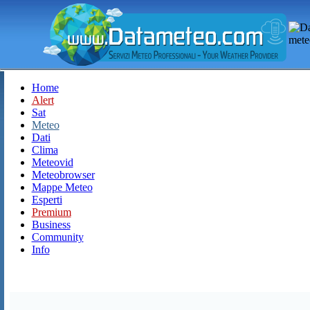
Home
Alert
Sat
Meteo
Dati
Clima
Meteovid
Meteobrowser
Mappe Meteo
Esperti
Premium
Business
Community
Info