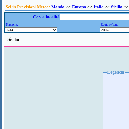
Sei in Previsioni Meteo:
Mondo
>>
Europa
>>
Italia
>>
Sicilia
>>
Cerca località
Nazione:
Regione/stato:
Sicilia
Legenda