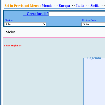
Sei in Previsioni Meteo:
Mondo
>>
Europa
>>
Italia
>>
Sicilia
>>
Cerca località
Nazione:
Regione/stato:
Sicilia
Focus Stagionale
Legenda