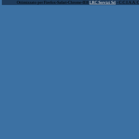
Ottimizzato per Firefox-Safari-Chrome-IE8
LRC Servizi Srl
- C.C.I.A.A. 