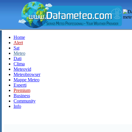
Home
Alert
Sat
Meteo
Dati
Clima
Meteovid
Meteobrowser
Mappe Meteo
Esperti
Premium
Business
Community
Info