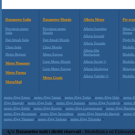
Datameteo Italia
Datameteo Mondo
Allerta Meteo
Per espe
Previsioni meteo
Previsioni meteo
Allerta Grandine
Metar-Ta
Italia
Mondo
Sigmet
Allerta Incendi
Dati Attuali Italia
Dati Attuali Mondo
Flight Ru
Allerta Tornado
Clima Italia
Clima Mondo
Modello
Allerta Alta
Meteo Regioni
Meteo Europa
Risoluzione
Modello
Carte Meteo Mondo
Allerta Siccitï¿½
Modello
Meteo Piemonte
Carte Meteo Europa
Allerta Idrologica
Metogr
Meteo Parma
Allerta Viabilitï¿½
Modell
Meteo Gratis
MeteoMail
-
-
-
-
meteo 45gg Espoo
meteo 45gg Vantaa
meteo 45gg Turku
meteo 45gg Oulu
meteo 4
-
-
-
-
45gg Ilmajoki
meteo 45gg Ivalo
meteo 45gg Joensuu
meteo 45gg Jyvaskyla
meteo 
-
-
-
meteo 45gg Kittila
meteo 45gg Kuopio
meteo 45gg Lappeenranta
meteo 45gg Marieha
-
-
-
meteo 45gg Rovaniemi
meteo 45gg Savonlinna
meteo 45gg Seinajoki-ilmajok
meteo 4
-
-
-
meteo 45gg Viitasaari
meteo 45gg Varkaus
meteo 45gg Ylivieska
ï¿½ Datameteo tutti i diritti riservati
- Modellistica ed Elaborazi