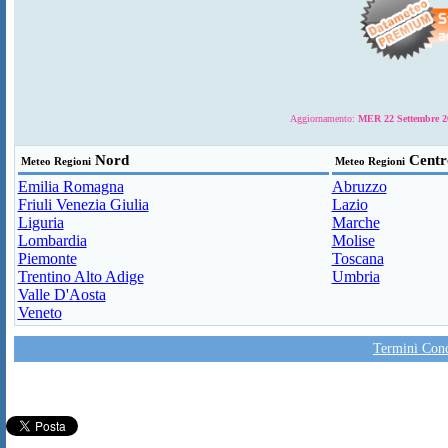
Aggiornamento:
MER 22 Settembre 20
Nord
Centr
Meteo Regioni
Meteo Regioni
Emilia Romagna
Abruzzo
Friuli Venezia Giulia
Lazio
Liguria
Marche
Lombardia
Molise
Piemonte
Toscana
Trentino Alto Adige
Umbria
Valle D'Aosta
Veneto
Termini Condi