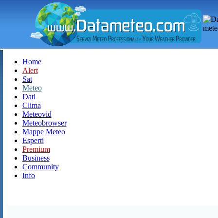
Home
Alert
Sat
Meteo
Dati
Clima
Meteovid
Meteobrowser
Mappe Meteo
Esperti
Premium
Business
Community
Info