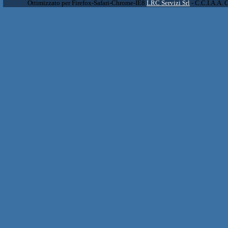
Ottimizzato per Firefox-Safari-Chrome-IE8
LRC Servizi Srl
- C.C.I.A.A. 