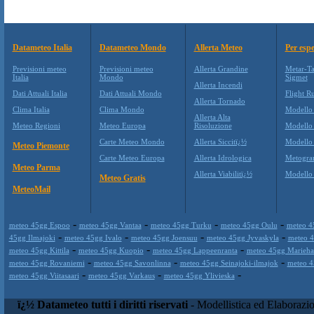
Datameteo Italia
Datameteo Mondo
Allerta Meteo
Per espe
Previsioni meteo
Previsioni meteo
Allerta Grandine
Metar-Ta
Italia
Mondo
Sigmet
Allerta Incendi
Dati Attuali Italia
Dati Attuali Mondo
Flight Ru
Allerta Tornado
Clima Italia
Clima Mondo
Modello
Allerta Alta
Meteo Regioni
Meteo Europa
Risoluzione
Modello
Carte Meteo Mondo
Allerta Siccitï¿½
Modello
Meteo Piemonte
Carte Meteo Europa
Allerta Idrologica
Metogr
Meteo Parma
Allerta Viabilitï¿½
Modell
Meteo Gratis
MeteoMail
-
-
-
-
meteo 45gg Espoo
meteo 45gg Vantaa
meteo 45gg Turku
meteo 45gg Oulu
meteo 4
-
-
-
-
45gg Ilmajoki
meteo 45gg Ivalo
meteo 45gg Joensuu
meteo 45gg Jyvaskyla
meteo 
-
-
-
meteo 45gg Kittila
meteo 45gg Kuopio
meteo 45gg Lappeenranta
meteo 45gg Marieha
-
-
-
meteo 45gg Rovaniemi
meteo 45gg Savonlinna
meteo 45gg Seinajoki-ilmajok
meteo 4
-
-
-
meteo 45gg Viitasaari
meteo 45gg Varkaus
meteo 45gg Ylivieska
ï¿½ Datameteo tutti i diritti riservati
- Modellistica ed Elaborazi