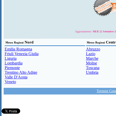
Aggiornamento:
MER 22 Settembre 20
Nord
Centr
Meteo Regioni
Meteo Regioni
Emilia Romagna
Abruzzo
Friuli Venezia Giulia
Lazio
Liguria
Marche
Lombardia
Molise
Piemonte
Toscana
Trentino Alto Adige
Umbria
Valle D'Aosta
Veneto
Termini Condi