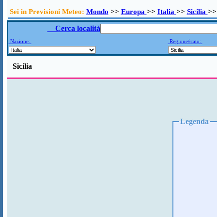
Sei in Previsioni Meteo:
Mondo
>>
Europa
>>
Italia
>>
Sicilia
>>
Cerca località
Nazione:
Regione/stato:
Sicilia
Legenda