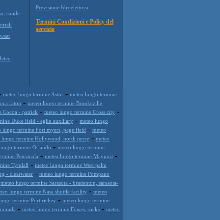
Previsione Idroelettrica
a, strade
Termini Condizioni e Policy del
ortali
servizio
wser
Meteo
-
-
meteo lungo termine Astor
meteo lungo termine
-
oca raton
meteo lungo termine Brooksville,
-
-
 Cocoa - patrick
meteo lungo termine Cross city
-
ine Duke field - eglin auxiliary
meteo lungo
-
 lungo termine Fort myers, page field
meteo
-
 lungo termine Hollywood, north perry
meteo
-
lungo termine Orlando
meteo lungo termine
-
-
ermine Pensacola
meteo lungo termine Mayport
-
mine Tyndall
meteo lungo termine West palm
-
rg - clearwater
meteo lungo termine Pompano
-
meteo lungo termine Sarasota - bradenton, sarasota-
-
teo lungo termine Nasa shuttle facility
meteo
-
ungo termine Port richey
meteo lungo termine
-
-
amorada
meteo lungo termine Fowey rocks
meteo