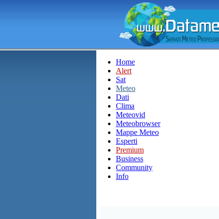
Home
Alert
Sat
Meteo
Dati
Clima
Meteovid
Meteobrowser
Mappe Meteo
Esperti
Premium
Business
Community
Info