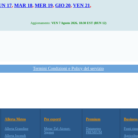
UN 17
,
MAR 18
,
MER 19
,
GIO 20
,
VEN 21
,
Aggiornamento:
VEN 7 Agosto 2026, 18:30 EST (RUN 12)
Termini Condizioni e Policy del servizio
Allerta Meteo
Per esperti
Premium
Business
Allerta Grandine
Metar-Taf-Airmet-
Datameteo
Fonti rinn
Sigmet
PREMIUM
Allerta Incendi
Agricoltu