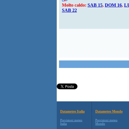
Molto caldo:
SAB 15
,
DOM 16
,
L
SAB 22
Datameteo Italia
Datameteo Mondo
Previsioni meteo
Previsioni meteo
Italia
Mondo