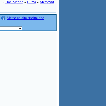
»
Boe Marine
»
Clima
»
Meteovid
Meteo ad alta risoluzione