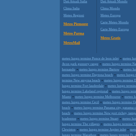
Dati Attuali Italia
Dati Attuali Mondo
Clima Italia
Clima Mondo
Meteo Regioni
Meteo Europa
Carte Meteo Mondo
Meteo Piemonte
Carte Meteo Europa
Meteo Parma
Meteo Gratis
MeteoMail
-
meteo lungo termine Ponce de leon inlet
meteo lun
-
Avon park gunnery range
meteo lungo termine Na
-
-
hernando
meteo lungo termine Bartow
meteo lu
-
meteo lungo termine Daytona beach
meteo lungo t
-
termine New smyrna beach
meteo lungo termine E
-
lungo termine Fort lauderdale
meteo lungo termin
-
lungo termine Lakeland regional
meteo lungo ter
-
-
Miami
meteo lungo termine Melbourne
meteo l
-
meteo lungo termine Cecil
meteo lungo termine O
-
beach
meteo lungo termine Panama city, panama c
-
beach
meteo lungo termine New port richey, tamp
-
-
bradenton
meteo lungo termine Stuart
meteo lu
-
lungo termine The villages
meteo lungo termine V
-
-
Clewiston
meteo lungo termine Jupiter inlet
mete
-
lungo termine Marathon
meteo lungo termine Ft. 