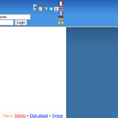
Login
Allerta
»
Dati attuali
»
Synop
Vai a: