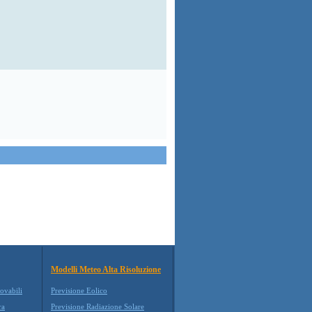
Modelli Meteo Alta Risoluzione
ovabili
Previsione Eolico
ra
Previsione Radiazione Solare