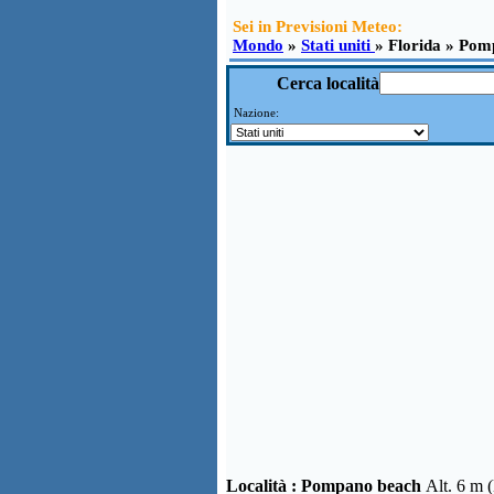
Sei in Previsioni Meteo:
Mondo
»
Stati uniti
» Florida » Pom
Cerca località
Nazione:
Località :
Pompano beach
Alt. 6 m 