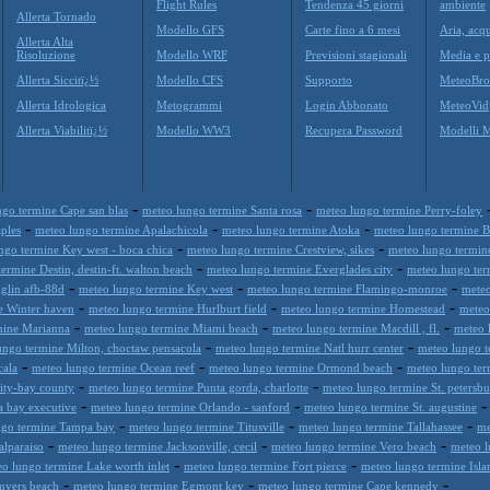
Flight Rules
Tendenza 45 giorni
ambiente
Allerta Tornado
Modello GFS
Carte fino a 6 mesi
Aria, acqu
Allerta Alta
Risoluzione
Modello WRF
Previsioni stagionali
Media e p
Allerta Siccitï¿½
Modello CFS
Supporto
MeteoBro
Allerta Idrologica
Metogrammi
Login Abbonato
MeteoVid
Allerta Viabilitï¿½
Modello WW3
Recupera Password
Modelli 
-
-
go termine Cape san blas
meteo lungo termine Santa rosa
meteo lungo termine Perry-foley
-
-
-
ples
meteo lungo termine Apalachicola
meteo lungo termine Atoka
meteo lungo termine B
-
-
ngo termine Key west - boca chica
meteo lungo termine Crestview, sikes
meteo lungo termine
-
-
ermine Destin, destin-ft. walton beach
meteo lungo termine Everglades city
meteo lungo term
-
-
-
glin afb-88d
meteo lungo termine Key west
meteo lungo termine Flamingo-monroe
meteo
-
-
-
e Winter haven
meteo lungo termine Hurlburt field
meteo lungo termine Homestead
meteo
-
-
-
mine Marianna
meteo lungo termine Miami beach
meteo lungo termine Macdill , fl.
meteo 
-
-
ungo termine Milton, choctaw pensacola
meteo lungo termine Natl hurr center
meteo lungo t
-
-
-
cala
meteo lungo termine Ocean reef
meteo lungo termine Ormond beach
meteo lungo ter
-
-
ity-bay county
meteo lungo termine Punta gorda, charlotte
meteo lungo termine St. petersbu
-
-
a bay executive
meteo lungo termine Orlando - sanford
meteo lungo termine St. augustine
-
-
-
ngo termine Tampa bay
meteo lungo termine Titusville
meteo lungo termine Tallahassee
me
-
-
-
alparaiso
meteo lungo termine Jacksonville, cecil
meteo lungo termine Vero beach
meteo l
-
-
o lungo termine Lake worth inlet
meteo lungo termine Fort pierce
meteo lungo termine Isl
-
-
-
myers beach
meteo lungo termine Egmont key
meteo lungo termine Cape kennedy