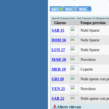
Alba:06:52America/New_York Tramonto:19:59America/N
Giorno
Tempo previsto
SAB 15
Nubi Sparse
DOM 16
Nubi Sparse
LUN 17
Nubi Sparse
MAR 18
Nuvoloso
MER 19
Coperto
GIO 20
Nubi sparse con po
VEN 21
Nuvoloso
SAB 22
Nubi sparse con po
Allerte rilevate