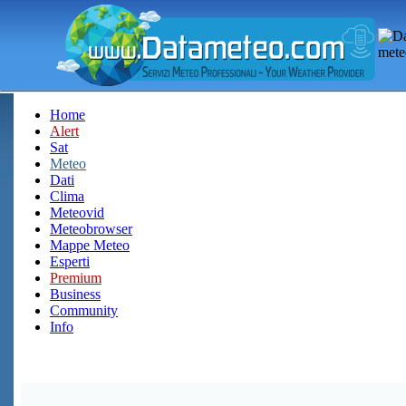
Home
Alert
Sat
Meteo
Dati
Clima
Meteovid
Meteobrowser
Mappe Meteo
Esperti
Premium
Business
Community
Info