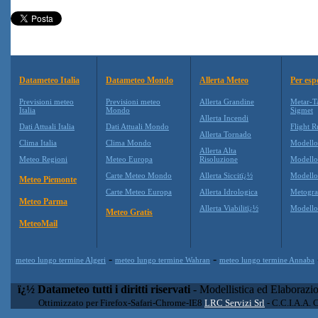
Datameteo Italia
Datameteo Mondo
Allerta Meteo
Per esp
Previsioni meteo
Previsioni meteo
Allerta Grandine
Metar-T
Italia
Mondo
Sigmet
Allerta Incendi
Dati Attuali Italia
Dati Attuali Mondo
Flight R
Allerta Tornado
Clima Italia
Clima Mondo
Modell
Allerta Alta
Meteo Regioni
Meteo Europa
Risoluzione
Modell
Carte Meteo Mondo
Allerta Siccitï¿½
Modello
Meteo Piemonte
Carte Meteo Europa
Allerta Idrologica
Metogr
Meteo Parma
Allerta Viabilitï¿½
Modell
Meteo Gratis
MeteoMail
-
-
meteo lungo termine Algeri
meteo lungo termine Wahran
meteo lungo termine Annaba
ï¿½ Datameteo tutti i diritti riservati
- Modellistica ed Elaborazi
Ottimizzato per Firefox-Safari-Chrome-IE8
LRC Servizi Srl
- C.C.I.A.A. 