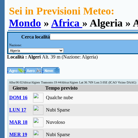
Sei in Previsioni Meteo:
Mondo
»
Africa
» Algeria » 
Cerca località
Nazione:
Località :
Algeri
Alt. 39 m (Nazione: Algeria)
Alba:06:02Africa/Algiers Tramonto:19:44Africa/Algiers Lat:36.76N Lon:3.05E (ICAO Vicino DAAG)
Giorno
Tempo previsto
DOM 16
Qualche nube
LUN 17
Nubi Sparse
MAR 18
Nuvoloso
MER 19
Nubi Sparse