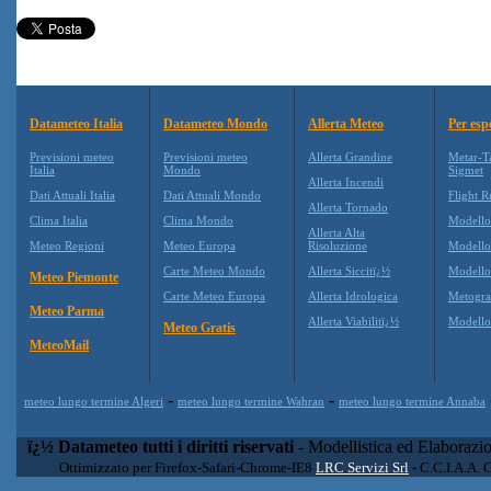
Datameteo Italia
Datameteo Mondo
Allerta Meteo
Per esp
Previsioni meteo
Previsioni meteo
Allerta Grandine
Metar-T
Italia
Mondo
Sigmet
Allerta Incendi
Dati Attuali Italia
Dati Attuali Mondo
Flight R
Allerta Tornado
Clima Italia
Clima Mondo
Modell
Allerta Alta
Meteo Regioni
Meteo Europa
Risoluzione
Modell
Carte Meteo Mondo
Allerta Siccitï¿½
Modello
Meteo Piemonte
Carte Meteo Europa
Allerta Idrologica
Metogr
Meteo Parma
Allerta Viabilitï¿½
Modell
Meteo Gratis
MeteoMail
-
-
meteo lungo termine Algeri
meteo lungo termine Wahran
meteo lungo termine Annaba
ï¿½ Datameteo tutti i diritti riservati
- Modellistica ed Elaborazi
Ottimizzato per Firefox-Safari-Chrome-IE8
LRC Servizi Srl
- C.C.I.A.A. 