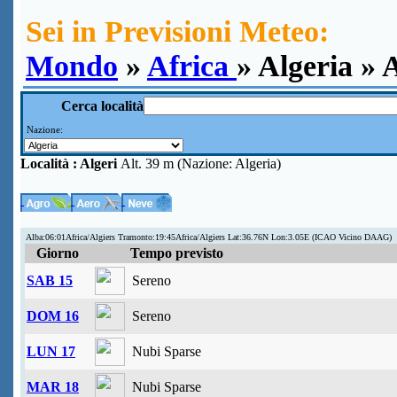
Sei in Previsioni Meteo:
Mondo
»
Africa
» Algeria » 
Cerca località
Nazione:
Località :
Algeri
Alt. 39 m (Nazione: Algeria)
Alba:06:01Africa/Algiers Tramonto:19:45Africa/Algiers Lat:36.76N Lon:3.05E (ICAO Vicino DAAG)
Giorno
Tempo previsto
SAB 15
Sereno
DOM 16
Sereno
LUN 17
Nubi Sparse
MAR 18
Nubi Sparse