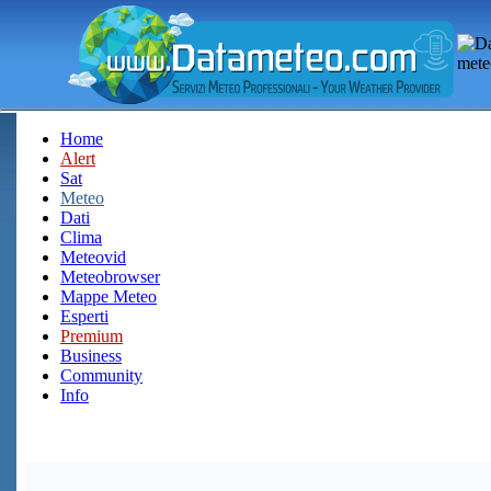
Home
Alert
Sat
Meteo
Dati
Clima
Meteovid
Meteobrowser
Mappe Meteo
Esperti
Premium
Business
Community
Info