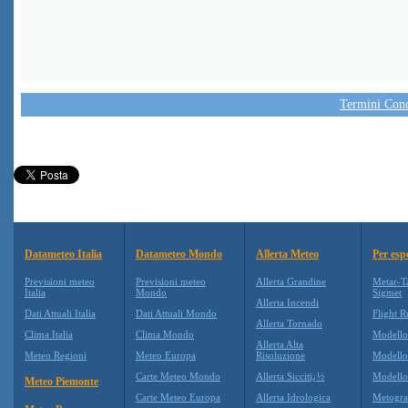
Termini Condi
Datameteo Italia
Datameteo Mondo
Allerta Meteo
Per esp
Previsioni meteo
Previsioni meteo
Allerta Grandine
Metar-T
Italia
Mondo
Sigmet
Allerta Incendi
Dati Attuali Italia
Dati Attuali Mondo
Flight R
Allerta Tornado
Clima Italia
Clima Mondo
Modell
Allerta Alta
Meteo Regioni
Meteo Europa
Risoluzione
Modell
Carte Meteo Mondo
Allerta Siccitï¿½
Modello
Meteo Piemonte
Carte Meteo Europa
Allerta Idrologica
Metogr