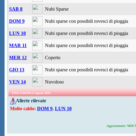
SAB 8
Nubi Sparse
DOM 9
Nubi sparse con possibili rovesci di pioggia
LUN 10
Nubi sparse con possibili rovesci di pioggia
MAR 11
Nubi sparse con possibili rovesci di pioggia
MER 12
Coperto
GIO 13
Nubi sparse con possibili rovesci di pioggia
VEN 14
Nuvoloso
FINO A DOM 23 Agosto 2026
Allerte rilevate
Molto caldo:
DOM 9
,
LUN 10
Aggiornamento:
VEN 7 