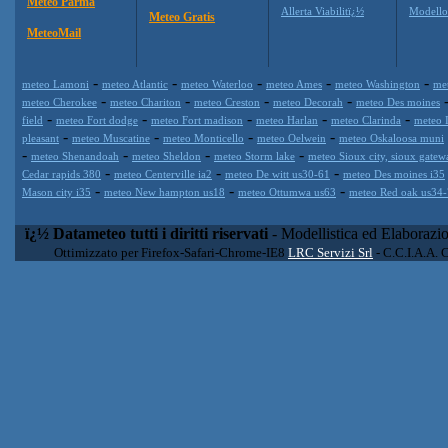
Meteo Parma
Allerta Viabilitï¿½
Modell
Meteo Gratis
MeteoMail
-
-
-
-
-
meteo Lamoni
meteo Atlantic
meteo Waterloo
meteo Ames
meteo Washington
me
-
-
-
-
meteo Cherokee
meteo Chariton
meteo Creston
meteo Decorah
meteo Des moines
-
-
-
-
-
field
meteo Fort dodge
meteo Fort madison
meteo Harlan
meteo Clarinda
meteo 
-
-
-
-
pleasant
meteo Muscatine
meteo Monticello
meteo Oelwein
meteo Oskaloosa muni
-
-
-
-
meteo Shenandoah
meteo Sheldon
meteo Storm lake
meteo Sioux city, sioux gatew
-
-
-
Cedar rapids 380
meteo Centerville ia2
meteo De witt us30-61
meteo Des moines i35
-
-
-
Mason city i35
meteo New hampton us18
meteo Ottumwa us63
meteo Red oak us34
ï¿½ Datameteo tutti i diritti riservati
- Modellistica ed Elaborazi
Ottimizzato per Firefox-Safari-Chrome-IE8
LRC Servizi Srl
- C.C.I.A.A. 