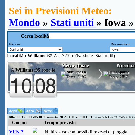
Sei in Previsioni Meteo:
Mondo
»
Stati uniti
» Iowa »
Cerca località
Nazione:
Regione/stato:
Località :
Williams i35
Alt. 325 m (Nazione: Stati uniti)
Meteo attuale
Prossima
A
Williams i35
sono le
Nubi Sparse
Nubi Sparse
Temp:
24°C
Temp:
25°C
Alba:06:16 UTC-05:00 Tramonto:20:23 UTC-05:00 CST
Lat:42.53N Lon:93.57W (ICAO V
Giorno
Tempo previsto
VEN 7
Nubi sparse con possibili rovesci di pioggia