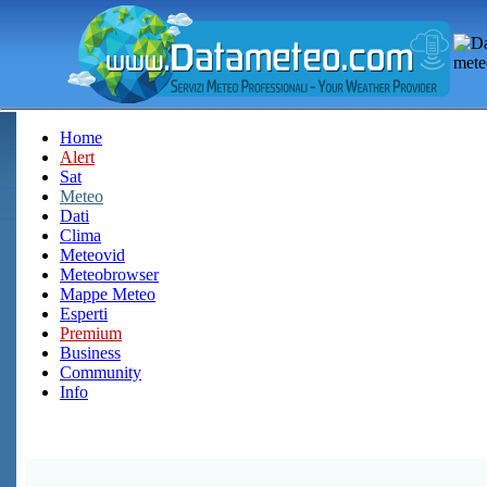
Home
Alert
Sat
Meteo
Dati
Clima
Meteovid
Meteobrowser
Mappe Meteo
Esperti
Premium
Business
Community
Info