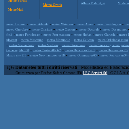
Meteo Parma
Allerta Viabilitï¿½
Modell
Meteo Gratis
MeteoMail
-
-
-
-
-
meteo Lamoni
meteo Atlantic
meteo Waterloo
meteo Ames
meteo Washington
me
-
-
-
-
meteo Cherokee
meteo Chariton
meteo Creston
meteo Decorah
meteo Des moines
-
-
-
-
-
field
meteo Fort dodge
meteo Fort madison
meteo Harlan
meteo Clarinda
meteo 
-
-
-
-
pleasant
meteo Muscatine
meteo Monticello
meteo Oelwein
meteo Oskaloosa muni
-
-
-
-
meteo Shenandoah
meteo Sheldon
meteo Storm lake
meteo Sioux city, sioux gatew
-
-
-
Cedar rapids 380
meteo Centerville ia2
meteo De witt us30-61
meteo Des moines i35
-
-
-
Mason city i35
meteo New hampton us18
meteo Ottumwa us63
meteo Red oak us34
ï¿½ Datameteo tutti i diritti riservati
- Modellistica ed Elaborazi
Ottimizzato per Firefox-Safari-Chrome-IE8
LRC Servizi Srl
- C.C.I.A.A. 