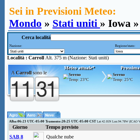
Sei in Previsioni Meteo:
Mondo
»
Stati uniti
» Iowa »
Cerca località
Nazione:
Regione/stato:
Località :
Carroll
Alt. 375 m (Nazione: Stati uniti)
Meteo attuale*
Prossima
A
Carroll
sono le
Sereno
Sereno
Temp:
23°C
Temp:
25°C
Alba:06:23 UTC-05:00 Tramonto:20:25 UTC-05:00 CST
Lat:42.05N Lon:94.78W (ICAO V
Giorno
Tempo previsto
SAB 8
Qualche nube