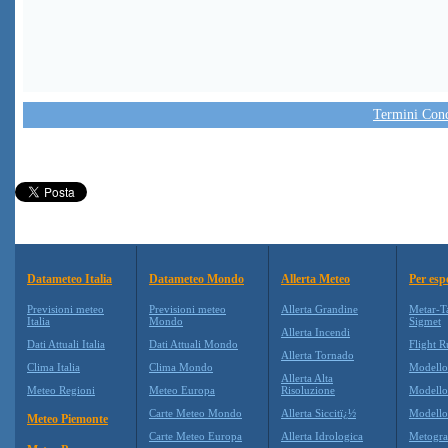
Termini Condi
Datameteo Italia
Datameteo Mondo
Allerta Meteo
Per esp
Previsioni meteo
Previsioni meteo
Allerta Grandine
Metar-T
Italia
Mondo
Sigmet
Allerta Incendi
Dati Attuali Italia
Dati Attuali Mondo
Flight R
Allerta Tornado
Clima Italia
Clima Mondo
Modell
Allerta Alta
Meteo Regioni
Meteo Europa
Risoluzione
Modell
Carte Meteo Mondo
Allerta Siccitï¿½
Modello
Meteo Piemonte
Carte Meteo Europa
Allerta Idrologica
Metogr