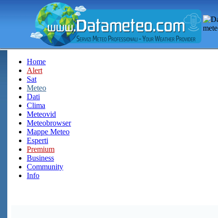
Home
Alert
Sat
Meteo
Dati
Clima
Meteovid
Meteobrowser
Mappe Meteo
Esperti
Premium
Business
Community
Info