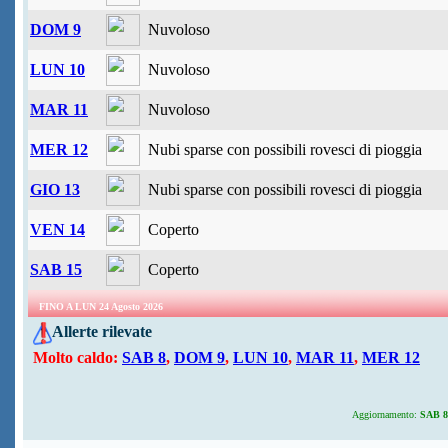
DOM 9
Nuvoloso
LUN 10
Nuvoloso
MAR 11
Nuvoloso
MER 12
Nubi sparse con possibili rovesci di pioggia
GIO 13
Nubi sparse con possibili rovesci di pioggia
VEN 14
Coperto
SAB 15
Coperto
FINO A LUN 24 Agosto 2026
Allerte rilevate
Molto caldo:
SAB 8
,
DOM 9
,
LUN 10
,
MAR 11
,
MER 12
Aggiornamento:
SAB 8 