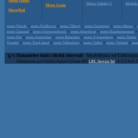
Meteo Parma
Allerta Viabilitï¿½
Modell
Meteo Gratis
MeteoMail
-
-
-
-
-
meteo Utrecht
meteo Eindhoven
meteo Tilburg
meteo Groningen
meteo Almere
-
-
-
meteo Zaanstad
meteo S-hertogenbosch
meteo Amersfoort
meteo Haarlemmermeer
-
-
-
-
meteo Ede
meteo Amsterdam
meteo Rotterdam
meteo S-gravenhage
meteo Deelen
-
-
-
-
-
Twenthe
meteo Texel island
meteo Valkenburg
meteo Volkel
meteo Vlieland
met
ï¿½ Datameteo tutti i diritti riservati
- Modellistica ed Elaborazi
Ottimizzato per Firefox-Safari-Chrome-IE8
LRC Servizi Srl
- C.C.I.A.A. 