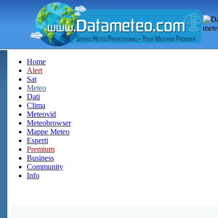
Home
Alert
Sat
Meteo
Dati
Clima
Meteovid
Meteobrowser
Mappe Meteo
Esperti
Premium
Business
Community
Info