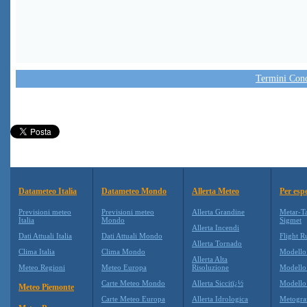
Termini Condi
Datameteo Italia
Datameteo Mondo
Allerta Meteo
Per espe
Previsioni meteo
Previsioni meteo
Allerta Grandine
Metar-T
Italia
Mondo
Sigmet
Allerta Incendi
Dati Attuali Italia
Dati Attuali Mondo
Flight R
Allerta Tornado
Clima Italia
Clima Mondo
Modello
Allerta Alta
Meteo Regioni
Meteo Europa
Risoluzione
Modell
Carte Meteo Mondo
Allerta Siccitï¿½
Modello
Meteo Piemonte
Carte Meteo Europa
Allerta Idrologica
Metogr