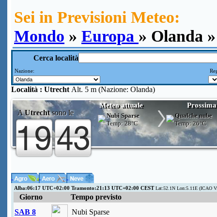
Sei in Previsioni Meteo:
Mondo
»
Europa
» Olanda »
Cerca località
Nazione:
Reg
Località :
Utrecht
Alt. 5 m (Nazione: Olanda)
Meteo attuale
Prossima
A
Utrecht
sono le
Nubi Sparse
Qualche nube
Temp:
28°C
Temp:
26°C
Alba:06:17 UTC+02:00 Tramonto:21:13 UTC+02:00 CEST
Lat:52.1N Lon:5.11E (ICAO V
Giorno
Tempo previsto
SAB 8
Nubi Sparse