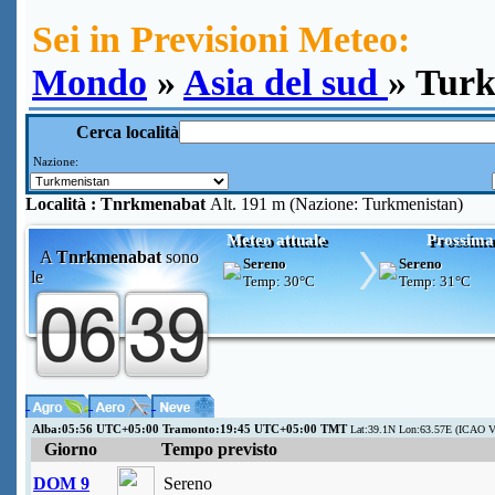
Sei in Previsioni Meteo:
Mondo
»
Asia del sud
» Tur
Cerca località
Nazione:
Località :
Tnrkmenabat
Alt. 191 m (Nazione: Turkmenistan)
Meteo attuale
Prossima
A
Tnrkmenabat
sono
Sereno
Sereno
le
Temp:
30°C
Temp:
31°C
Alba:05:56 UTC+05:00 Tramonto:19:45 UTC+05:00 TMT
Lat:39.1N Lon:63.57E (ICAO V
Giorno
Tempo previsto
DOM 9
Sereno