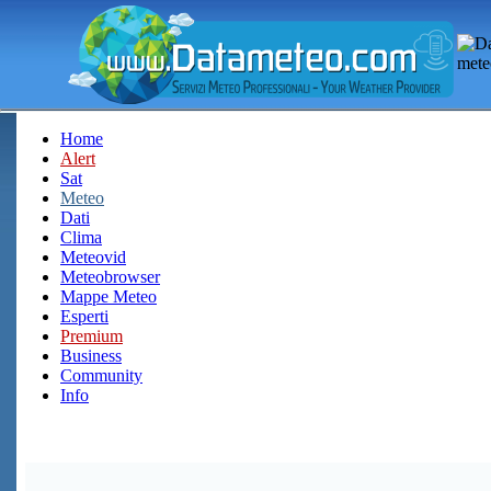
Home
Alert
Sat
Meteo
Dati
Clima
Meteovid
Meteobrowser
Mappe Meteo
Esperti
Premium
Business
Community
Info