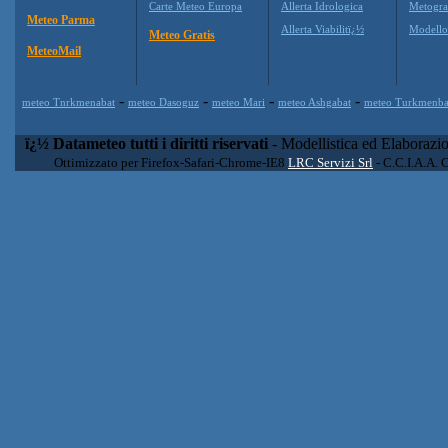
Carte Meteo Europa
Allerta Idrologica
Metogr
Meteo Parma
Allerta Viabilitï¿½
Modell
Meteo Gratis
MeteoMail
-
-
-
-
meteo Tnrkmenabat
meteo Dasoguz
meteo Mari
meteo Ashgabat
meteo Turkmenba
ï¿½ Datameteo tutti i diritti riservati
- Modellistica ed Elaborazi
Ottimizzato per Firefox-Safari-Chrome-IE8
LRC Servizi Srl
- C.C.I.A.A. 