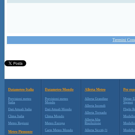
Termini Condi
Datameteo Italia
Datameteo Mondo
Allerta Meteo
Per esp
Previsioni meteo
Previsioni meteo
Allerta Grandine
Metar-T
Italia
Mondo
Sigmet
Allerta Incendi
Dati Attuali Italia
Dati Attuali Mondo
Flight R
Allerta Tornado
Clima Italia
Clima Mondo
Modell
Allerta Alta
Meteo Regioni
Meteo Europa
Risoluzione
Modell
Carte Meteo Mondo
Allerta Siccitï¿½
Modello
Meteo Piemonte