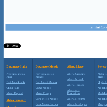
Termini Condi
Datameteo Italia
Datameteo Mondo
Allerta Meteo
Per esp
Previsioni meteo
Previsioni meteo
Allerta Grandine
Metar-T
Italia
Mondo
Sigmet
Allerta Incendi
Dati Attuali Italia
Dati Attuali Mondo
Flight R
Allerta Tornado
Clima Italia
Clima Mondo
Modell
Allerta Alta
Meteo Regioni
Meteo Europa
Risoluzione
Modell
Carte Meteo Mondo
Allerta Siccitï¿½
Modello
Meteo Piemonte
Carte Meteo Europa
Allerta Idrologica
Metogr