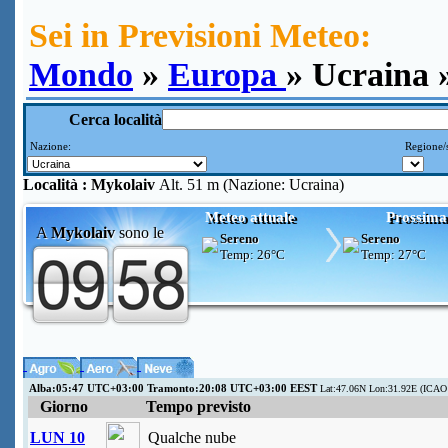
Sei in Previsioni Meteo:
Mondo
»
Europa
» Ucraina 
Cerca località
Nazione:
Regione/s
Località :
Mykolaiv
Alt. 51 m (Nazione: Ucraina)
Meteo attuale
Prossima
A
Mykolaiv
sono le
Sereno
Sereno
Temp:
26°C
Temp:
27°C
Alba:05:47 UTC+03:00 Tramonto:20:08 UTC+03:00 EEST
Lat:47.06N Lon:31.92E (ICAO
Giorno
Tempo previsto
LUN 10
Qualche nube