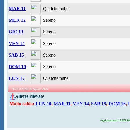
MAR 11
Qualche nube
MER 12
Sereno
GIO 13
Sereno
VEN 14
Sereno
SAB 15
Sereno
DOM 16
Sereno
LUN 17
Qualche nube
FINO A MAR 25 Agosto 2026
Allerte rilevate
Molto caldo:
LUN 10
,
MAR 11
,
VEN 14
,
SAB 15
,
DOM 16
,
Aggiornamento:
LUN 10 