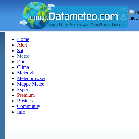
Home
Alert
Sat
Meteo
Dati
Clima
Meteovid
Meteobrowser
Mappe Meteo
Esperti
Premium
Business
Community
Info