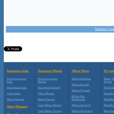
Termini Condi
Datameteo Italia
Datameteo Mondo
Allerta Meteo
Per espe
Previsioni meteo
Previsioni meteo
Allerta Grandine
Metar-T
Italia
Mondo
Sigmet
Allerta Incendi
Dati Attuali Italia
Dati Attuali Mondo
Flight R
Allerta Tornado
Clima Italia
Clima Mondo
Modello
Allerta Alta
Meteo Regioni
Meteo Europa
Risoluzione
Modell
Carte Meteo Mondo
Allerta Siccitï¿½
Modello
Meteo Piemonte
Carte Meteo Europa
Allerta Idrologica
Metogr