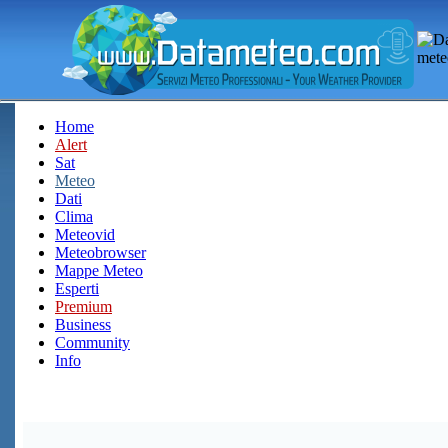
Home
Alert
Sat
Meteo
Dati
Clima
Meteovid
Meteobrowser
Mappe Meteo
Esperti
Premium
Business
Community
Info