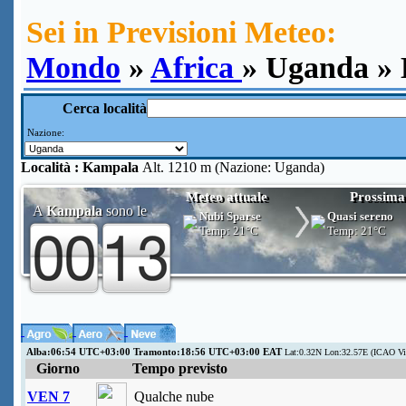
Sei in Previsioni Meteo:
Mondo
»
Africa
» Uganda »
Cerca località
Nazione:
Località :
Kampala
Alt. 1210 m (Nazione: Uganda)
Meteo attuale
Prossima
A
Kampala
sono le
Nubi Sparse
Quasi sereno
Temp:
21°C
Temp:
21°C
Alba:06:54 UTC+03:00 Tramonto:18:56 UTC+03:00 EAT
Lat:0.32N Lon:32.57E (ICAO V
Giorno
Tempo previsto
VEN 7
Qualche nube