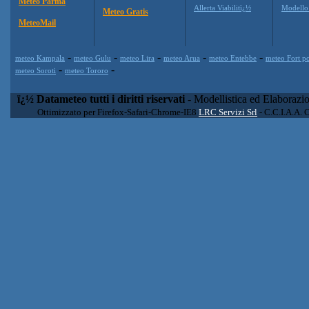
Meteo Parma
Allerta Viabilitï¿½
Modell
Meteo Gratis
MeteoMail
-
-
-
-
-
meteo Kampala
meteo Gulu
meteo Lira
meteo Arua
meteo Entebbe
meteo Fort po
-
-
meteo Soroti
meteo Tororo
ï¿½ Datameteo tutti i diritti riservati
- Modellistica ed Elaborazi
Ottimizzato per Firefox-Safari-Chrome-IE8
LRC Servizi Srl
- C.C.I.A.A. 