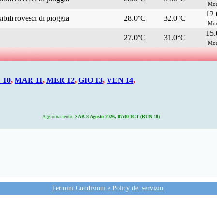
Mod
12
bili rovesci di pioggia
28.0°C
32.0°C
Mod
15
27.0°C
31.0°C
Mod
 10
,
MAR 11
,
MER 12
,
GIO 13
,
VEN 14
,
Aggiornamento:
SAB 8 Agosto 2026, 07:30 ICT (RUN 18)
Termini Condizioni e Policy del servizio