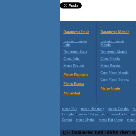
Datameteo Italia
Datameteo Mondo
Previsioni meteo
Previsioni meteo
Italia
Mondo
Dati Attuali Italia
Dati Attuali Mondo
Clima Italia
Clima Mondo
Meteo Regioni
Meteo Europa
Carte Meteo Mondo
Meteo Piemonte
Carte Meteo Europa
Meteo Parma
Meteo Gratis
MeteoMail
-
-
-
meteo Hue
meteo Nha trang
meteo Can tho
me
-
-
-
Cam pha
meteo Thai nguyen
meteo Da lat
me
-
-
-
Cantho
meteo Mytho
meteo Hai phong
meteo
ï¿½ Datameteo tutti i diritti riservat