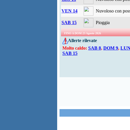
VEN 14
Nuvoloso con possi
SAB 15
Pioggia
FINO A DOM 23 Agosto 2026
Allerte rilevate
Molto caldo:
SAB 8
,
DOM 9
,
LUN
SAB 15