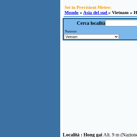
Sei in Previsioni Meteo:
Mondo
»
Asia del sud
» Vietnam » H
Cerca località
Nazione:
Località :
Hong gai
Alt. 9 m (Nazio