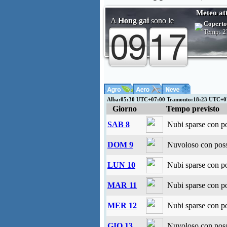
Meteo at
A
Hong gai
sono le
Coperto
Temp:
2
Alba:05:30 UTC+07:00 Tramonto:18:23 UTC+0
Giorno
Tempo previsto
SAB 8
Nubi sparse con po
DOM 9
Nuvoloso con possi
LUN 10
Nubi sparse con po
MAR 11
Nubi sparse con po
MER 12
Nubi sparse con po
GIO 13
Nuvoloso con possi