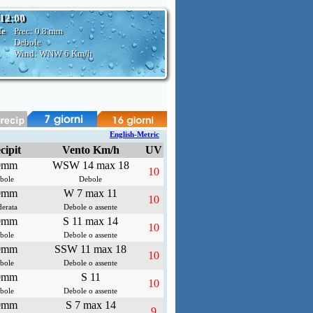
 12:00
le
Prec:
0.8 mm
Debole
Wind: WNW
6 Km/h
English-Metric
cipit
Vento Km/h
UV
0mm
WSW 14 max 18
10
bole
Debole
0mm
W 7 max 11
10
erata
Debole o assente
0mm
S 11 max 14
10
bole
Debole o assente
0mm
SSW 11 max 18
10
bole
Debole o assente
0mm
S 11
10
bole
Debole o assente
0mm
S 7 max 14
9