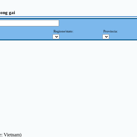
ong gai
Regione/stato:
Provincia:
ne: Vietnam)