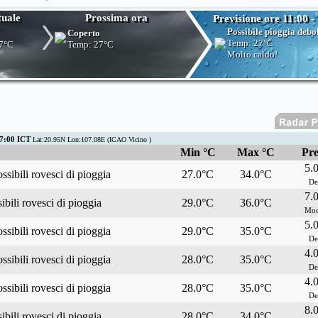
tuale
Prossima ora
Previsione ore 11:00 -
Possibile pioggia debo
Coperto
Temp:
27°C
7°C
Temp:
27°C
Molto caldo!
7:00 ICT
Lat:20.95N Lon:107.08E (ICAO Vicino )
Min °C
Max °C
Pre
5.
ssibili rovesci di pioggia
27.0°C
34.0°C
De
7.
bili rovesci di pioggia
29.0°C
36.0°C
Mod
5.
ssibili rovesci di pioggia
29.0°C
35.0°C
De
4.
ssibili rovesci di pioggia
28.0°C
35.0°C
De
4.
ssibili rovesci di pioggia
28.0°C
35.0°C
De
8.
bili rovesci di pioggia
28.0°C
34.0°C