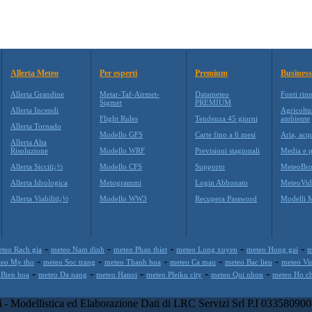
Allerta Meteo
Per esperti
Premium
Business
Allerta Grandine
Metar-Taf-Airmet-
Datameteo
Fonti rin
Sigmet
PREMIUM
Allerta Incendi
Agricoltu
Flight Rules
Tendenza 45 giorni
ambiente
Allerta Tornado
Modello GFS
Carte fino a 6 mesi
Aria, acq
Allerta Alta
Risoluzione
Modello WRF
Previsioni stagionali
Media e p
Allerta Siccitï¿½
Modello CFS
Supporto
MeteoBro
Allerta Idrologica
Metogrammi
Login Abbonato
MeteoVid
Allerta Viabilitï¿½
Modello WW3
Recupera Password
Modelli 
-
-
-
-
-
teo Rach gia
meteo Nam dinh
meteo Phan thiet
meteo Long xuyen
meteo Hong gai
m
-
-
-
-
-
teo My tho
meteo Soc trang
meteo Thanh hoa
meteo Ca mau
meteo Bac lieu
meteo Vi
-
-
-
-
-
 Bien hoa
meteo Da nang
meteo Hanoi
meteo Pleiku city
meteo Qui nhon
meteo Ho ch
i
- Modellistica ed Elaborazione Dati di LRC Servizi Srl P.I 033580900