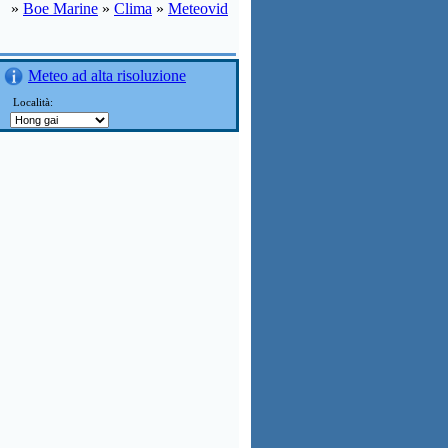
»
Boe Marine
»
Clima
»
Meteovid
Meteo ad alta risoluzione
Località: