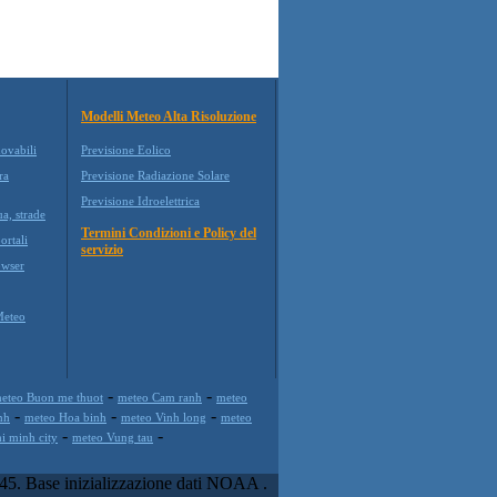
Modelli Meteo Alta Risoluzione
novabili
Previsione Eolico
ra
Previsione Radiazione Solare
Previsione Idroelettrica
ua, strade
Termini Condizioni e Policy del
ortali
servizio
wser
Meteo
-
-
eteo Buon me thuot
meteo Cam ranh
meteo
-
-
-
nh
meteo Hoa binh
meteo Vinh long
meteo
-
-
i minh city
meteo Vung tau
45. Base inizializzazione dati NOAA .