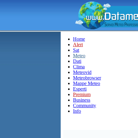
Home
Alert
Sat
Meteo
Dati
Clima
Meteovid
Meteobrowser
Mappe Meteo
Esperti
Premium
Business
Community
Info