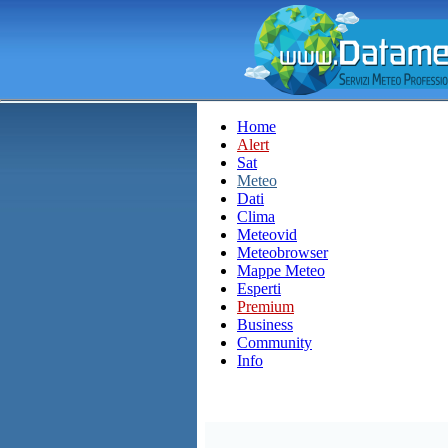
Home
Alert
Sat
Meteo
Dati
Clima
Meteovid
Meteobrowser
Mappe Meteo
Esperti
Premium
Business
Community
Info