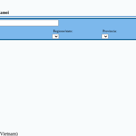
Hanoi
Regione/stato:
Provincia:
: Vietnam)