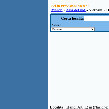
Sei in Previsioni Meteo:
Mondo
»
Asia del sud
» Vietnam » 
Cerca località
Nazione:
Località :
Hanoi
Alt. 12 m (Nazione