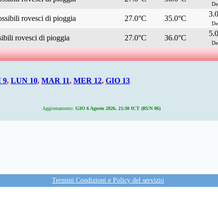
De
3.
ssibili rovesci di pioggia
27.0°C
35.0°C
De
5.
bili rovesci di pioggia
27.0°C
36.0°C
De
 9
,
LUN 10
,
MAR 11
,
MER 12
,
GIO 13
Aggiornamento:
GIO 6 Agosto 2026, 21:30 ICT (RUN 06)
Termini Condizioni e Policy del servizio