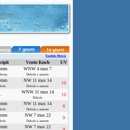
:
2.7 mm
rata
d: NW
2 Km/h
English-Metric
cipit
Vento Km/h
UV
0mm
WNW 4 max 7
erata
Debole o assente
0mm
NW 11 max 14
10
bole
Debole o assente
WNW 11 max 14
10
-
Debole
0mm
NW 11 max 14
8
bole
Debole o assente
0mm
NW 7 max 22
9
bole
Debole o assente
0mm
NW 7 max 22
9