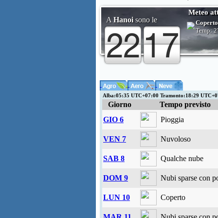
Meteo at
A
Hanoi
sono le
Coperto
Temp:
2
Alba:05:35 UTC+07:00 Tramonto:18:29 UTC+0
Giorno
Tempo previsto
GIO 6
Pioggia
VEN 7
Nuvoloso
SAB 8
Qualche nube
DOM 9
Nubi sparse con po
LUN 10
Coperto
MAR 11
Nubi sparse con po