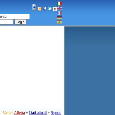
Login
Allerta
»
Dati attuali
»
Synop
Vai a: