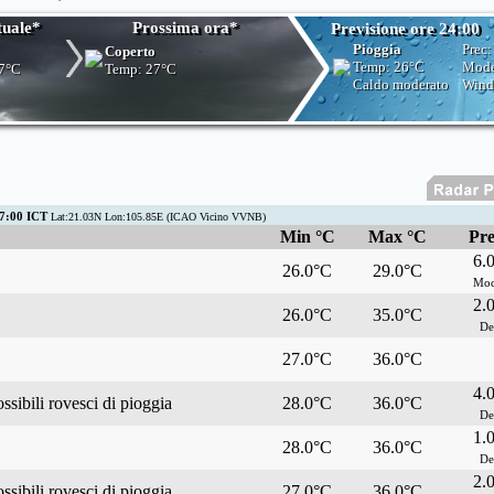
tuale*
Prossima ora*
Previsione ore 24:00
Pioggia
Prec
Coperto
Temp:
26°C
Mode
7°C
Temp:
27°C
Caldo moderato
Win
7:00 ICT
Lat:21.03N Lon:105.85E (ICAO Vicino VVNB)
Min °C
Max °C
Pre
6.
26.0°C
29.0°C
Mod
2.
26.0°C
35.0°C
De
27.0°C
36.0°C
4.
ssibili rovesci di pioggia
28.0°C
36.0°C
De
1.
28.0°C
36.0°C
De
2.
ssibili rovesci di pioggia
27.0°C
36.0°C