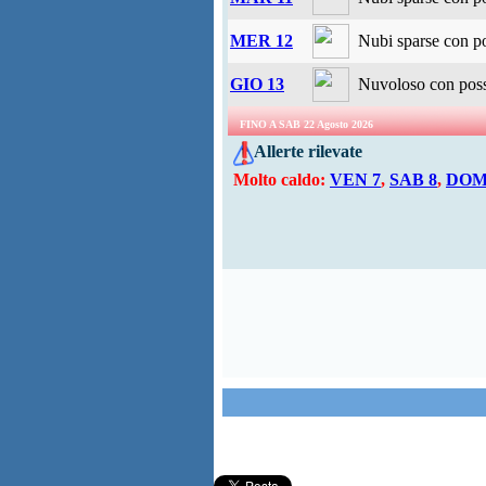
MER 12
Nubi sparse con po
GIO 13
Nuvoloso con possi
FINO A SAB 22 Agosto 2026
Allerte rilevate
Molto caldo:
VEN 7
,
SAB 8
,
DOM