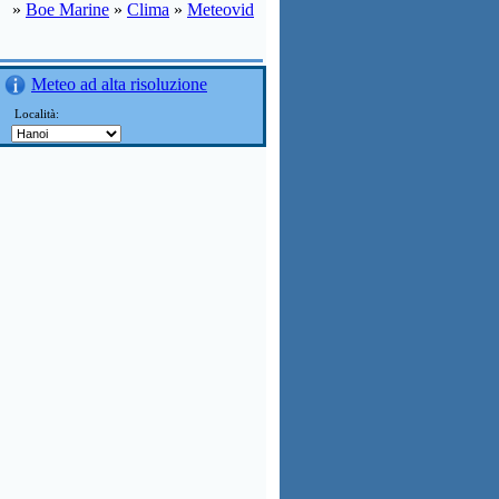
»
Boe Marine
»
Clima
»
Meteovid
Meteo ad alta risoluzione
Località: