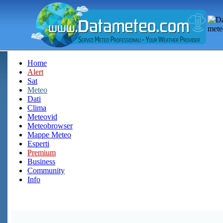
Home
Alert
Sat
Meteo
Dati
Clima
Meteovid
Meteobrowser
Mappe Meteo
Esperti
Premium
Business
Community
Info