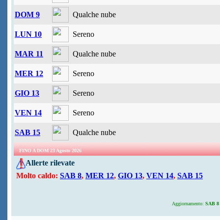
DOM 9
Qualche nube
LUN 10
Sereno
MAR 11
Qualche nube
MER 12
Sereno
GIO 13
Sereno
VEN 14
Sereno
SAB 15
Qualche nube
FINO A DOM 23 Agosto 2026
Allerte rilevate
Molto caldo:
SAB 8
,
MER 12
,
GIO 13
,
VEN 14
,
SAB 15
Aggiornamento:
SAB 8 