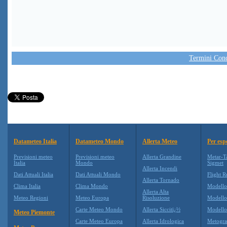
Termini Condi
Datameteo Italia
Datameteo Mondo
Allerta Meteo
Per esp
Previsioni meteo
Previsioni meteo
Allerta Grandine
Metar-T
Italia
Mondo
Sigmet
Allerta Incendi
Dati Attuali Italia
Dati Attuali Mondo
Flight R
Allerta Tornado
Clima Italia
Clima Mondo
Modell
Allerta Alta
Meteo Regioni
Meteo Europa
Risoluzione
Modell
Carte Meteo Mondo
Allerta Siccitï¿½
Modello
Meteo Piemonte
Carte Meteo Europa
Allerta Idrologica
Metogr