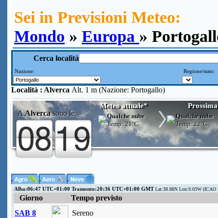
Sei in Previsioni Meteo:
Mondo
»
Europa
» Portogall
Cerca località
Nazione:
Regione/stato:
Località :
Alverca
Alt. 1 m (Nazione: Portogallo)
Meteo attuale*
Prossima
A
Alverca
sono le
Qualche nube
Qualche nube
Temp:
21°C
Temp:
22°C
Alba:06:47 UTC+01:00 Tramonto:20:36 UTC+01:00 GMT
Lat:38.88N Lon:9.03W (ICAO 
Giorno
Tempo previsto
SAB 8
Sereno