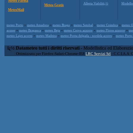
Meteo Parma
Allerta Viabilitï¿½
Modell
Meteo Gratis
MeteoMail
-
-
-
-
-
meteo Porto
meteo Amadora
meteo Braga
meteo Setobal
meteo Coimbra
meteo Q
-
-
-
-
-
acores
meteo Braganca
meteo Beja
meteo Corvo azzorre
meteo Flores azzorre
me
-
-
-
meteo Lajes acores
meteo Madeira
meteo Ponta delgada - nordela acores
meteo Porto
ï¿½ Datameteo tutti i diritti riservati
- Modellistica ed Elaborazi
Ottimizzato per Firefox-Safari-Chrome-IE8
LRC Servizi Srl
- C.C.I.A.A. 