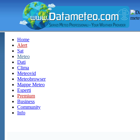
Home
Alert
Sat
Meteo
Dati
Clima
Meteovid
Meteobrowser
Mappe Meteo
Esperti
Premium
Business
Community
Info