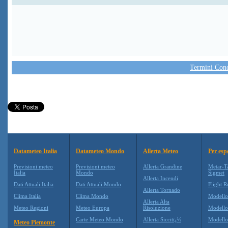
Termini Condi
Datameteo Italia
Datameteo Mondo
Allerta Meteo
Per esp
Previsioni meteo
Previsioni meteo
Allerta Grandine
Metar-T
Italia
Mondo
Sigmet
Allerta Incendi
Dati Attuali Italia
Dati Attuali Mondo
Flight R
Allerta Tornado
Clima Italia
Clima Mondo
Modell
Allerta Alta
Meteo Regioni
Meteo Europa
Risoluzione
Modell
Carte Meteo Mondo
Allerta Siccitï¿½
Modello
Meteo Piemonte