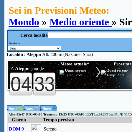
Sei in Previsioni Meteo:
Mondo
»
Medio oriente
» Si
Cerca località
Nazione:
Località :
Aleppo
Alt. 400 m (Nazione: Siria)
Meteo attuale*
Prossima
A
Aleppo
sono le
Quasi sereno
Quasi sereno
Temp:
25°C
Temp:
25°C
Alba:05:47 UTC+03:00 Tramonto:19:25 UTC+03:00 EEST
Lat:36.23N Lon:37.17E (ICAO
Giorno
Tempo previsto
DOM 9
Sereno