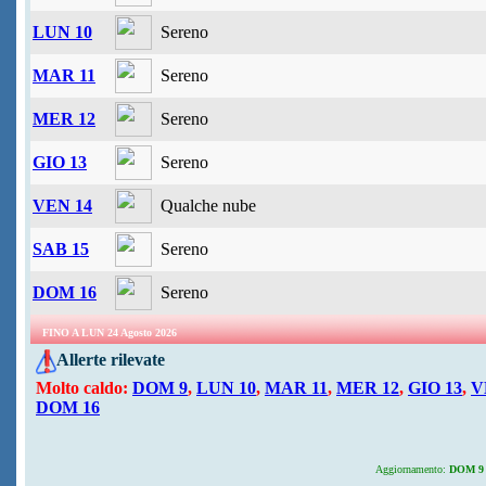
LUN 10
Sereno
MAR 11
Sereno
MER 12
Sereno
GIO 13
Sereno
VEN 14
Qualche nube
SAB 15
Sereno
DOM 16
Sereno
FINO A LUN 24 Agosto 2026
Allerte rilevate
Molto caldo:
DOM 9
,
LUN 10
,
MAR 11
,
MER 12
,
GIO 13
,
V
DOM 16
Aggiornamento:
DOM 9 A