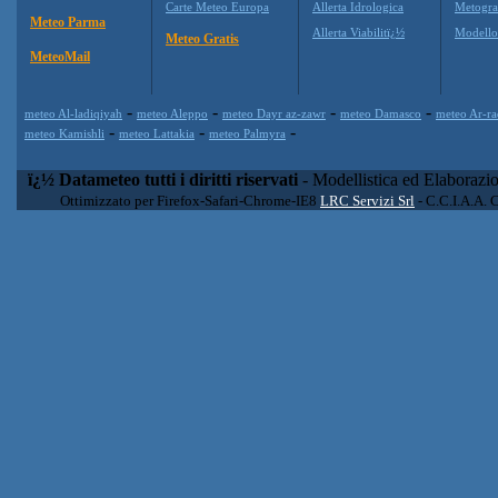
Carte Meteo Europa
Allerta Idrologica
Metogr
Meteo Parma
Allerta Viabilitï¿½
Modell
Meteo Gratis
MeteoMail
-
-
-
-
meteo Al-ladiqiyah
meteo Aleppo
meteo Dayr az-zawr
meteo Damasco
meteo Ar-r
-
-
-
meteo Kamishli
meteo Lattakia
meteo Palmyra
ï¿½ Datameteo tutti i diritti riservati
- Modellistica ed Elaborazi
Ottimizzato per Firefox-Safari-Chrome-IE8
LRC Servizi Srl
- C.C.I.A.A. 