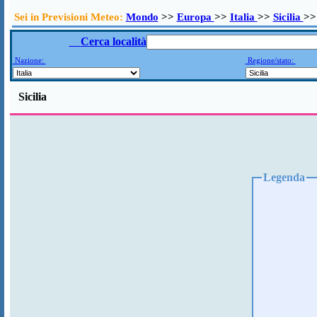
Sei in Previsioni Meteo:
Mondo
>>
Europa
>>
Italia
>>
Sicilia
>>
Cerca località
Nazione:
Regione/stato:
Sicilia
Legenda