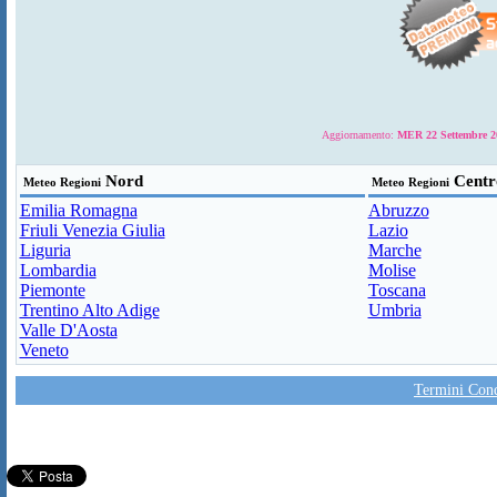
Aggiornamento:
MER 22 Settembre 20
Nord
Centr
Meteo Regioni
Meteo Regioni
Emilia Romagna
Abruzzo
Friuli Venezia Giulia
Lazio
Liguria
Marche
Lombardia
Molise
Piemonte
Toscana
Trentino Alto Adige
Umbria
Valle D'Aosta
Veneto
Termini Condi