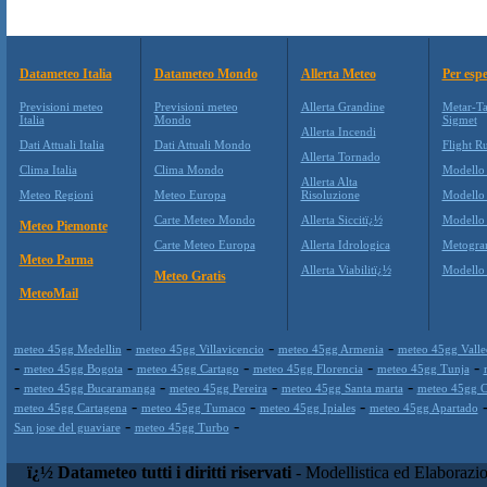
Datameteo Italia
Datameteo Mondo
Allerta Meteo
Per espe
Previsioni meteo
Previsioni meteo
Allerta Grandine
Metar-Ta
Italia
Mondo
Sigmet
Allerta Incendi
Dati Attuali Italia
Dati Attuali Mondo
Flight Ru
Allerta Tornado
Clima Italia
Clima Mondo
Modello
Allerta Alta
Meteo Regioni
Meteo Europa
Risoluzione
Modello
Carte Meteo Mondo
Allerta Siccitï¿½
Modello
Meteo Piemonte
Carte Meteo Europa
Allerta Idrologica
Metogr
Meteo Parma
Allerta Viabilitï¿½
Modell
Meteo Gratis
MeteoMail
-
-
-
meteo 45gg Medellin
meteo 45gg Villavicencio
meteo 45gg Armenia
meteo 45gg Valle
-
-
-
-
-
meteo 45gg Bogota
meteo 45gg Cartago
meteo 45gg Florencia
meteo 45gg Tunja
-
-
-
-
meteo 45gg Bucaramanga
meteo 45gg Pereira
meteo 45gg Santa marta
meteo 45gg C
-
-
-
meteo 45gg Cartagena
meteo 45gg Tumaco
meteo 45gg Ipiales
meteo 45gg Apartado
-
-
San jose del guaviare
meteo 45gg Turbo
ï¿½ Datameteo tutti i diritti riservati
- Modellistica ed Elaborazi