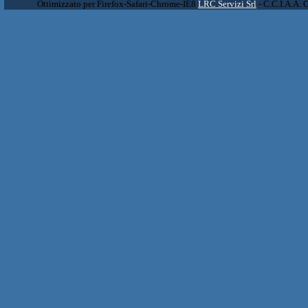
Ottimizzato per Firefox-Safari-Chrome-IE8
LRC Servizi Srl
- C.C.I.A.A. 