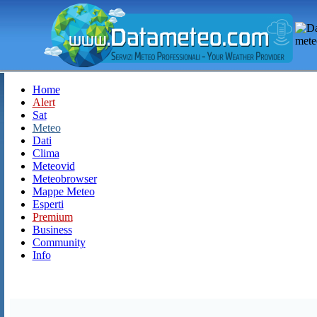
Home
Alert
Sat
Meteo
Dati
Clima
Meteovid
Meteobrowser
Mappe Meteo
Esperti
Premium
Business
Community
Info