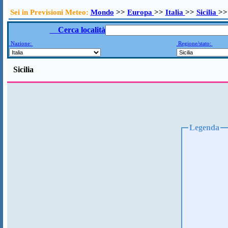
Sei in Previsioni Meteo:
Mondo
>>
Europa
>>
Italia
>>
Sicilia
>>
Cerca località
Nazione:
Regione/stato:
Sicilia
Legenda