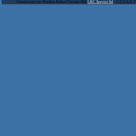
Ottimizzato per Firefox-Safari-Chrome-IE8
LRC Servizi Srl
- C.C.I.A.A. 