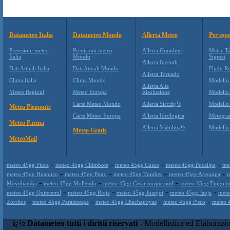
Datameteo Italia
Datameteo Mondo
Allerta Meteo
Per espe
Previsioni meteo
Previsioni meteo
Allerta Grandine
Metar-Ta
Italia
Mondo
Sigmet
Allerta Incendi
Dati Attuali Italia
Dati Attuali Mondo
Flight Ru
Allerta Tornado
Clima Italia
Clima Mondo
Modello
Allerta Alta
Meteo Regioni
Meteo Europa
Risoluzione
Modello
Carte Meteo Mondo
Allerta Siccitï¿½
Modello
Meteo Piemonte
Carte Meteo Europa
Allerta Idrologica
Metogr
Meteo Parma
Allerta Viabilitï¿½
Modell
Meteo Gratis
MeteoMail
-
-
-
-
meteo 45gg Piura
meteo 45gg Chimbote
meteo 45gg Cusco
meteo 45gg Pucallpa
met
-
-
-
-
meteo 45gg Huanuco
meteo 45gg Puno
meteo 45gg Tumbes
meteo 45gg Arequipa
m
-
-
-
Moyobamba
meteo 45gg Mollendo
meteo 45gg Cesar torque pod
meteo 45gg Tingo m
-
-
-
-
meteo 45gg Quincemil
meteo 45gg Rioja
meteo 45gg Juanjui
meteo 45gg Jauja
mete
-
-
-
-
Zorritos
meteo 45gg Paramonga
meteo 45gg Chachapoyas
meteo 45gg Pisco
meteo 
ï¿½ Datameteo tutti i diritti riservati
- Modellistica ed Elaborazi