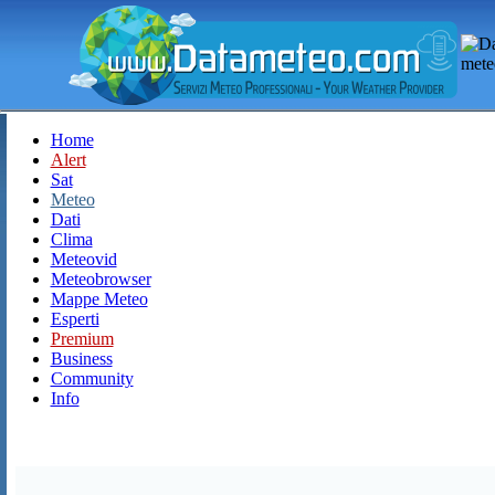
Home
Alert
Sat
Meteo
Dati
Clima
Meteovid
Meteobrowser
Mappe Meteo
Esperti
Premium
Business
Community
Info