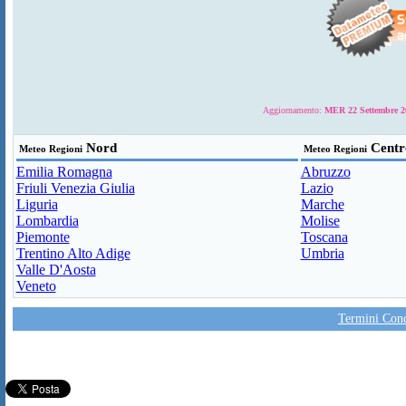
Aggiornamento:
MER 22 Settembre 20
Nord
Centr
Meteo Regioni
Meteo Regioni
Emilia Romagna
Abruzzo
Friuli Venezia Giulia
Lazio
Liguria
Marche
Lombardia
Molise
Piemonte
Toscana
Trentino Alto Adige
Umbria
Valle D'Aosta
Veneto
Termini Condi