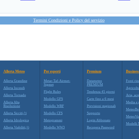
Termini Condizioni e Policy del servizio
Allerta Meteo
Per esperti
Premium
Busines
Allerta Grandine
Metar-Taf-Airmet-
Datameteo
Fonti rin
Sigmet
PREMIUM
Allerta Incendi
Agricolt
Flight Rules
Tendenza 45 giorni
Allerta Tornado
Aria, acq
Modello GFS
Carte fino a 6 mesi
Allerta Alta
Media e p
Risoluzione
Modello WRF
Previsioni stagionali
MeteoBr
Allerta Siccitï¿½
Modello CFS
Supporto
MeteoVi
Allerta Idrologica
Metogrammi
Login Abbonato
Modelli 
Allerta Viabilitï¿½
Modello WW3
Recupera Password