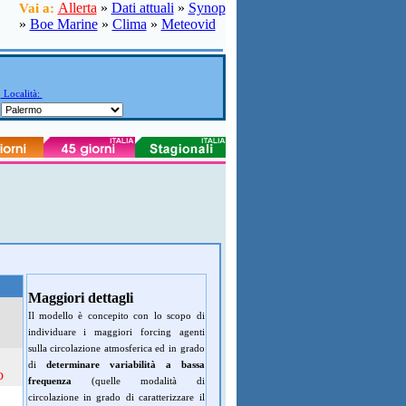
Allerta
»
Dati attuali
»
Synop
Vai a:
»
Boe Marine
»
Clima
»
Meteovid
Località:
Maggiori dettagli
Il modello è concepito con lo scopo di
individuare i maggiori forcing agenti
sulla circolazione atmosferica ed in grado
di
determinare variabilità a bassa
o
frequenza
(quelle modalità di
circolazione in grado di caratterizzare il