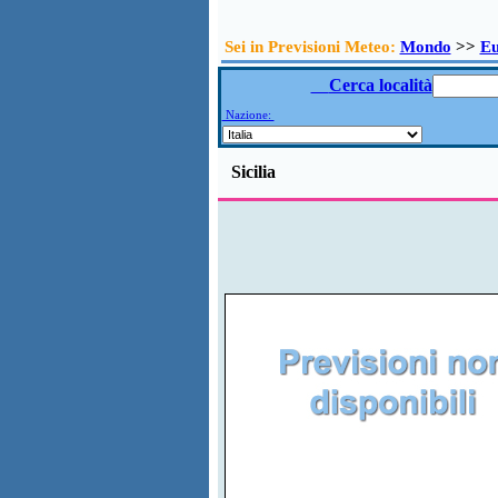
Sei in Previsioni Meteo:
Mondo
>>
E
Cerca località
Nazione:
Sicilia