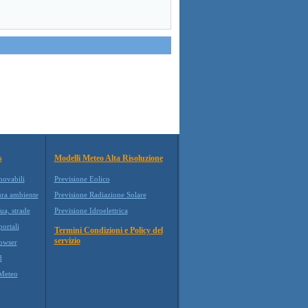
s
Modelli Meteo Alta Risoluzione
novabili
Previsione Eolico
ura ambiente
Previsione Radiazione Solare
ua, strade
Previsione Idroelettrica
ortali
Termini Condizioni e Policy del
servizio
owser
d
Meteo