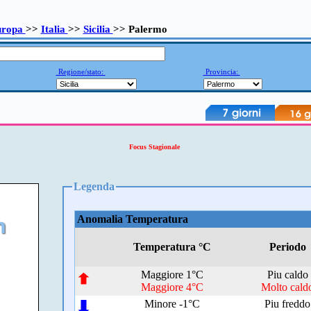
uropa
>>
Italia
>>
Sicilia
>> Palermo
Regione/stato:
Provincia:
Focus Stagionale
Legenda
Anomalia Temperatura
Temperatura °C
Periodo
Maggiore 1°C
Piu caldo
Maggiore 4°C
Molto cald
Minore -1°C
Piu freddo