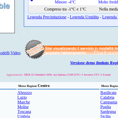
Minore -4°C
Molto fred
Compreso tra -1°C e 1°C
Nella medi
Legenda Precipitazione
-
Legenda Umidita
-
Legenda 
delli,Video
Versione demo limitata Regi
Aggiornamento:
MER 22 Settembre 2010, ora italiana 15:09 (UTC+1 Inverno UTC+2 Estate)
Centro
Meteo Regioni
Meteo Regio
Abruzzo
Basilicata
Lazio
Calabria
Marche
Campania
Molise
Puglia
Toscana
Sardegna
Umbria
Sicilia