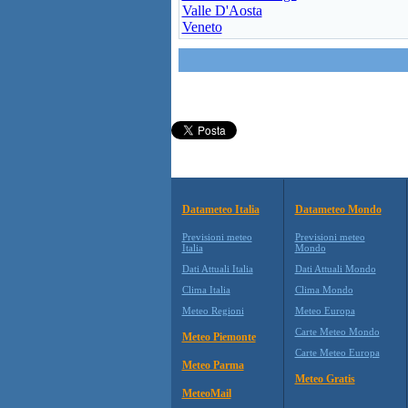
Valle D'Aosta
Veneto
Datameteo Italia
Datameteo Mondo
Previsioni meteo
Previsioni meteo
Italia
Mondo
Dati Attuali Italia
Dati Attuali Mondo
Clima Italia
Clima Mondo
Meteo Regioni
Meteo Europa
Carte Meteo Mondo
Meteo Piemonte
Carte Meteo Europa
Meteo Parma
Meteo Gratis
MeteoMail