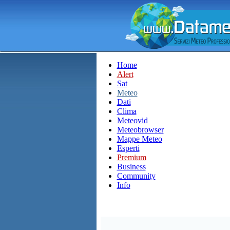
Home
Alert
Sat
Meteo
Dati
Clima
Meteovid
Meteobrowser
Mappe Meteo
Esperti
Premium
Business
Community
Info