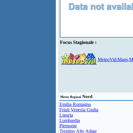
Focus Stagionale :
MeteoVid:Maps,Mo
Nord
Meteo Regioni
Emilia Romagna
Friuli Venezia Giulia
Liguria
Lombardia
Piemonte
Trentino Alto Adige