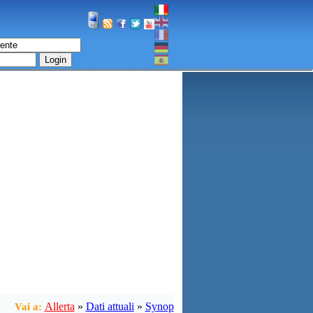
Login
Allerta
»
Dati attuali
»
Synop
Vai a: