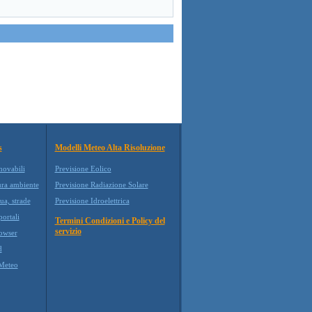
s
Modelli Meteo Alta Risoluzione
novabili
Previsione Eolico
ura ambiente
Previsione Radiazione Solare
ua, strade
Previsione Idroelettrica
ortali
Termini Condizioni e Policy del
servizio
owser
d
Meteo