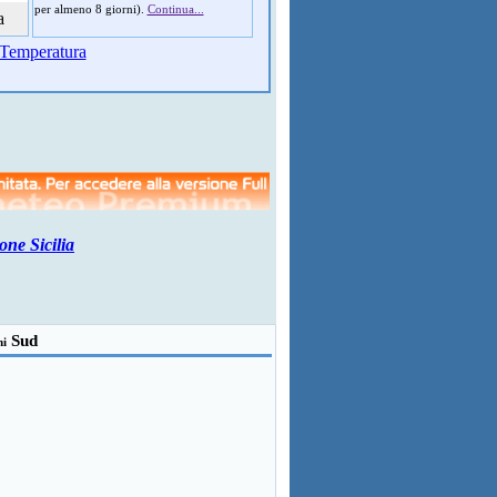
per almeno 8 giorni).
Continua...
a
Temperatura
one Sicilia
Sud
ni