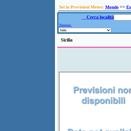
Sei in Previsioni Meteo:
Mondo
>>
E
Cerca località
Nazione:
Sicilia