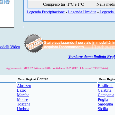
Compreso tra -1°C e 1°C
Nella medi
Legenda Precipitazione
-
Legenda Umidita
-
Legenda 
delli,Video
Versione demo limitata Regi
Aggiornamento:
MER 22 Settembre 2010, ora italiana 15:09 (UTC+1 Inverno UTC+2 Estate)
Centro
Meteo Regioni
Meteo Regio
Abruzzo
Basilicata
Lazio
Calabria
Marche
Campania
Molise
Puglia
Toscana
Sardegna
Umbria
Sicilia