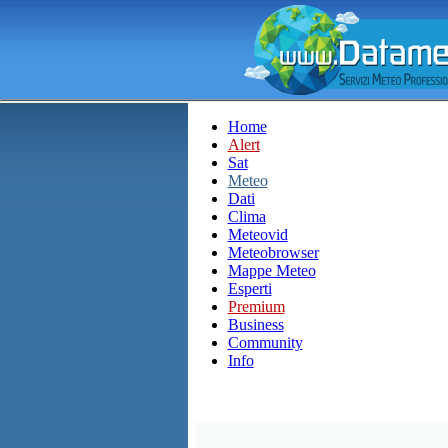
Home
Alert
Sat
Meteo
Dati
Clima
Meteovid
Meteobrowser
Mappe Meteo
Esperti
Premium
Business
Community
Info