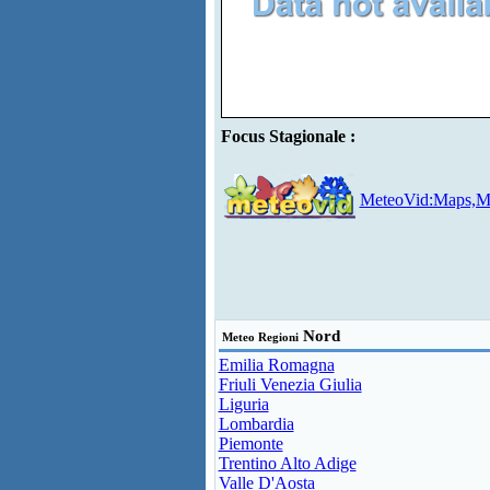
Focus Stagionale :
MeteoVid:Maps,Mo
Nord
Meteo Regioni
Emilia Romagna
Friuli Venezia Giulia
Liguria
Lombardia
Piemonte
Trentino Alto Adige
Valle D'Aosta