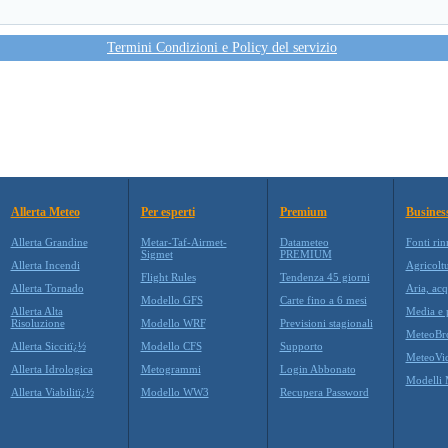
Termini Condizioni e Policy del servizio
Allerta Meteo
Per esperti
Premium
Busines
Allerta Grandine
Metar-Taf-Airmet-
Datameteo
Fonti rin
Sigmet
PREMIUM
Allerta Incendi
Agricolt
Flight Rules
Tendenza 45 giorni
Allerta Tornado
Aria, acq
Modello GFS
Carte fino a 6 mesi
Allerta Alta
Media e p
Risoluzione
Modello WRF
Previsioni stagionali
MeteoBr
Allerta Siccitï¿½
Modello CFS
Supporto
MeteoVi
Allerta Idrologica
Metogrammi
Login Abbonato
Modelli 
Allerta Viabilitï¿½
Modello WW3
Recupera Password