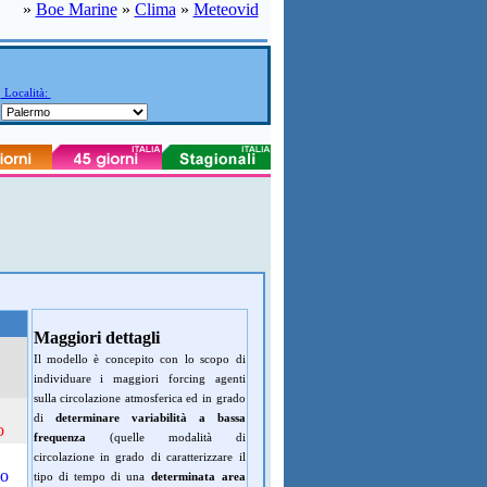
»
Boe Marine
»
Clima
»
Meteovid
Località:
Maggiori dettagli
Il modello è concepito con lo scopo di
individuare i maggiori forcing agenti
sulla circolazione atmosferica ed in grado
di
determinare variabilità a bassa
o
frequenza
(quelle modalità di
circolazione in grado di caratterizzare il
do
tipo di tempo di una
determinata area