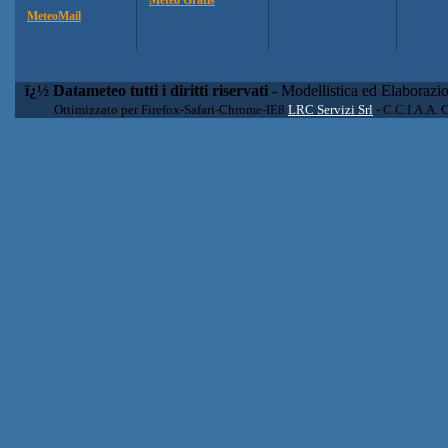
MeteoMail
ï¿½ Datameteo tutti i diritti riservati
- Modellistica ed Elaborazi
Ottimizzato per Firefox-Safari-Chrome-IE8
LRC Servizi Srl
- C.C.I.A.A. 