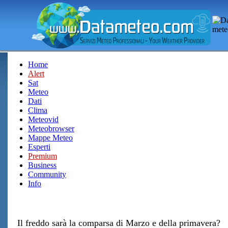
Home
Alert
Sat
Meteo
Dati
Clima
Meteovid
Meteobrowser
Mappe Meteo
Esperti
Premium
Business
Community
Info
Il freddo sarà la comparsa di Marzo e della primavera?