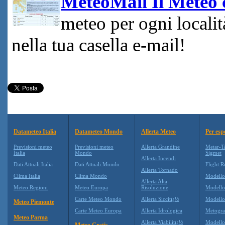
MeteoMail Il Meteo c
meteo per ogni locali
nella tua casella e-mail!
Datameteo Italia
Datameteo Mondo
Allerta Meteo
Per esp
Previsioni meteo
Previsioni meteo
Allerta Grandine
Metar-T
Italia
Mondo
Sigmet
Allerta Incendi
Dati Attuali Italia
Dati Attuali Mondo
Flight R
Allerta Tornado
Clima Italia
Clima Mondo
Modell
Allerta Alta
Meteo Regioni
Meteo Europa
Risoluzione
Modell
Carte Meteo Mondo
Allerta Siccitï¿½
Modello
Meteo Piemonte
Carte Meteo Europa
Allerta Idrologica
Metogr
Meteo Parma
Allerta Viabilitï¿½
Modell
Meteo Gratis