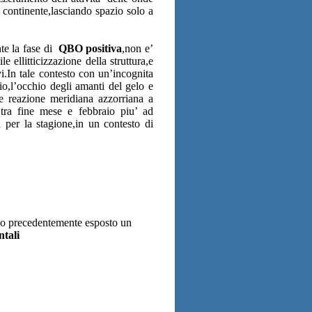
el continente,lasciando spazio solo a
nte la fase di
QBO positiva
,non e’
 ellitticizzazione della struttura,e
i.In tale contesto con un’incognita
io,l’occhio degli amanti del gelo e
e reazione meridiana azzorriana a
 tra fine mese e febbraio piu’ ad
per la stagione,in un contesto di
ivo precedentemente esposto un
ntali