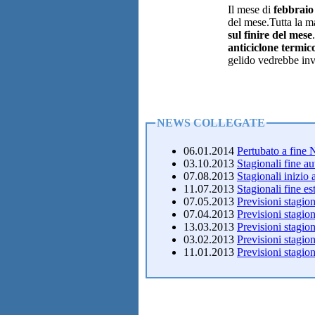
Il mese di
febbraio
del mese.Tutta la ma
sul finire del mese
anticiclone termi
gelido vedrebbe in
NEWS COLLEGATE
06.01.2014
Pertubato a fine
03.10.2013
Stagionali fine a
07.08.2013
Stagionali inizio 
11.07.2013
Stagionali fine es
07.05.2013
Previsioni stagion
07.04.2013
Previsioni stagi
13.03.2013
Previsioni stagio
03.02.2013
Previsioni stagio
11.01.2013
Previsioni stagio