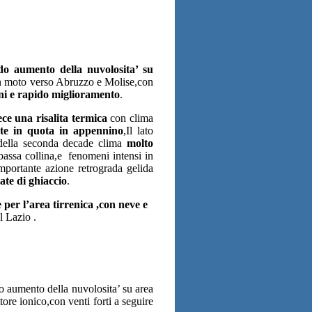
o aumento della nuvolosita’ su
 moto verso Abruzzo e Molise,con
ni e rapido miglioramento
.
ece una risalita termica
con clima
ate in quota in appennino
,Il lato
 della seconda decade clima
molto
 bassa collina,e fenomeni intensi in
mportante azione retrograda gelida
nate di ghiaccio
.
 per l’area tirrenica ,con neve e
l Lazio .
 aumento della nuvolosita’ su area
ore ionico,con venti forti a seguire