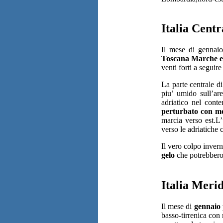
Italia Centr
Il mese di gennaio
Toscana Marche e 
venti forti a seguir
La parte centrale d
piu’ umido sull’ar
adriatico nel cont
perturbato con mo
marcia verso est.L
verso le adriatiche
Il vero colpo invern
gelo
che potrebbero 
Italia Meri
Il mese di
gennaio 
basso-tirrenica con 