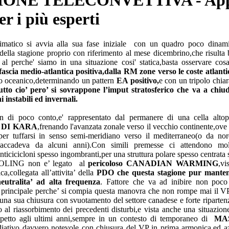
er i più esperti
imatico si avvia alla sua fase iniziale
con un quadro poco dinam
 della stagione proprio con riferimento al mese dicembrino,che risulta 
 al perche' siamo in una situazione cosi' statica,basta osservare cos
fascia medio-atlantica positiva,dalla RM zone verso le coste atlant
to oceanico,determinando un pattern
EA positivo,
e con un tripolo chiar
tto cio’ pero’ si sovrappone l’imput stratosferico che va a chi
i instabili ed invernali.
n di poco conto,e' rappresentato dal permanere di una cella alto
R DI KARA
,frenando l'avanzata zonale verso il vecchio continente,ove 
 ,per tuffarsi in senso semi-meridiano verso il mediterraneo(o da nor
accadeva da alcuni anni).Con simili premesse ci attendono mol
nticicicloni spesso ingombranti,per una struttura polare spesso centrata 
OOLING non e’ legato
al
pericoloso CANADIAN WARMING
,vi
a,collegata all’attivita’ della
PDO che questa stagione pur manten
eutralita’ ad alta frequenza
. Fattore che va ad inibire non poco 
e principale perche’ si compia questa manovra che non rompe mai il VP
i una sua chiusura con svuotamento del settore canadese e forte ripart
ro al riassorbimento dei precedenti disturbi,e vista anche una situazion
ispetto agli ultimi anni,sempre in un contesto di temporaneo di
MA
iativo davvero notevole con chiusura del VP in prima armonica,ed azz