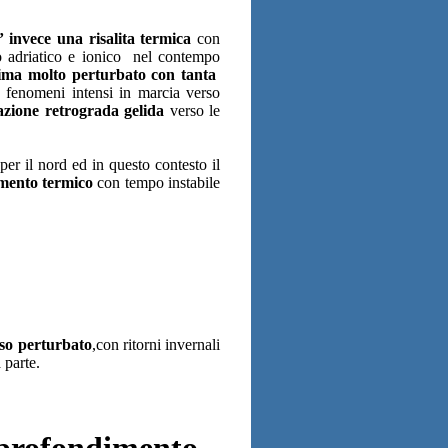
’ invece una risalita termica
con
ato adriatico e ionico nel contempo
ima molto perturbato con tanta
e fenomeni intensi in marcia verso
azione retrograda gelida
verso le
per il nord ed in questo contesto il
umento termico
con tempo instabile
so perturbato
,con ritorni invernali
 parte.
rofondimento