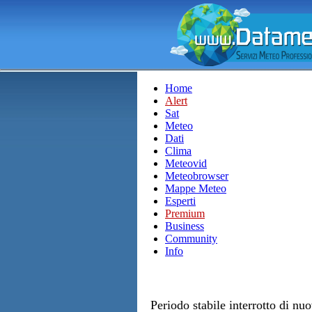
Home
Alert
Sat
Meteo
Dati
Clima
Meteovid
Meteobrowser
Mappe Meteo
Esperti
Premium
Business
Community
Info
Periodo stabile interrotto di nu