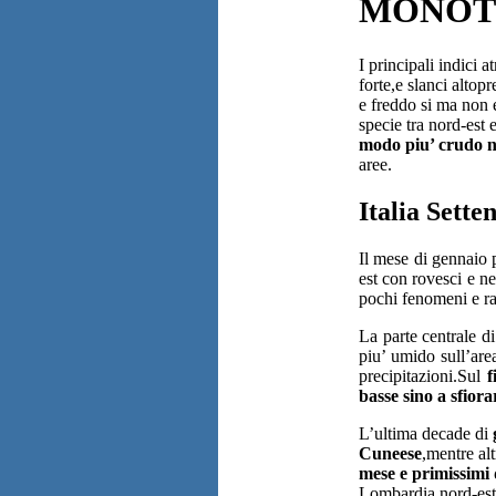
MONOTO
I principali indici 
forte,e slanci altop
e freddo si ma non 
specie tra nord-est 
modo piu’ crudo n
aree.
Italia Sette
Il mese di gennaio
est con rovesci e ne
pochi fenomeni e r
La parte centrale d
piu’ umido sull’are
precipitazioni.Sul
f
basse sino a sfiora
L’ultima decade di
Cuneese
,mentre alt
mese e primissimi 
Lombardia,nord-est