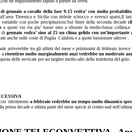
o,con un miglioramento rapido a partire da ovest.
di gennaio a cavallo della fase 9-15 vedra’ con molta probabilita
ll’area Tirrenica e Sicilia con debole scirocco e rovesci sparsi,Il l
variabile con poche precipitazioni.Sul finire della seconda decade
cl
o
a quote via via piu’ basse sino a sfiorare la medio-bassa collina,
 di
gennaio vedra’ sino al 25 un clima gelido con un’importante 
ate anche sulle coste di Puglia Calabria e a quote bassisisme altrove .
ale arriverebbe tra gli ultimi del mese e primissimi di febbraio invece 
e a
risentirne molto marginalmente anzi vedrebbe un moderato a
a quota delle nevicate per un targhet medio-alto della traiettoria del gelo.
CCESSIVA
 con riferimento
a febbraio vedrebbe un tempo molto dinamico spes
ella prima decade e ultima parte del mese specie al centro-sud nell’ultima
IONE TELECONVETTIVA - App