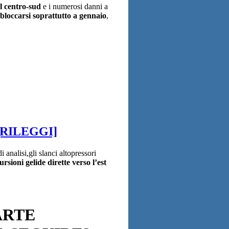
l centro-sud
e i numerosi danni a
sbloccarsi soprattutto a gennaio
,
[RILEGGI]
i analisi,gli slanci altopressori
cursioni gelide dirette verso l’est
ARTE