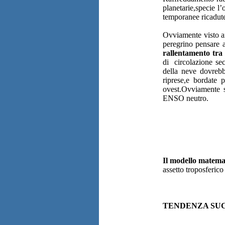
planetarie,specie l’
temporanee ricadute
Ovviamente visto an
peregrino pensare ad
rallentamento tra
di circolazione sec
della neve dovrebb
riprese,e bordate 
ovest.Ovviamente s
ENSO neutro.
Il modello matema
assetto troposferic
TENDENZA SUCC