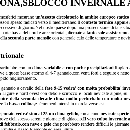
NA,SBLOCCO INVERNALE A
atmosferici mostrano
un’assetto circolatorio in ambito europeo statico
ressori spesso radicati verso il mediterraneo.Il
contesto termico appare 
eccessivo di giorno.Nel nostro paese dopo una prosecuzione di tale sit
e parte bassa del nord e aree orientali,alternate a
tanto sole assisteremo 
ella seconda parte mensile
con generale calo delle temperature e nevi
ntrionale
 partirebbe con un
clima variabile e con poche precipitazioni.
Rapido a
ve a quote basse attorno al 4-7 gennaio,con venti forti a seguire e nett
apido miglioramento.
i gennaio a cavallo della
fase 9-15 vedra’ con molta probabilita’ inve
a Ligure e nord-ovest con debole scirocco e locali nevicate alpine,Sul
inire della seconda decade clima molto perturbato con molta neve
re la bassa collina,
e fenomeni intensi in marcia verso est.
gennaio vedra’ sino al 25 un clima gelido,
con alcune
nevicate speci
rove cieli spesso sereni e giornate di ghiaccio.
Il vero colpo invernale a
di febbraio,con neve e gelo
che potrebbero rendere difficili le giornate 
,Emilia e Basso-Piemonte ed area ligure.