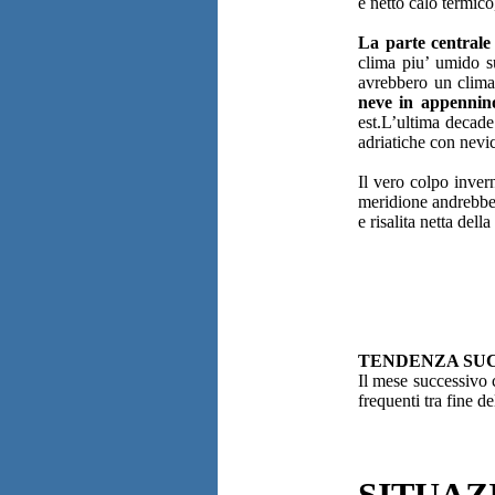
e netto calo termic
La parte centrale 
clima piu’ umido su
avrebbero un clima 
neve in appennin
est.L’ultima decade
adriatiche con nevic
Il vero colpo invern
meridione andrebb
e risalita netta dell
TENDENZA SU
Il mese successivo
frequenti tra fine d
SITUAZ