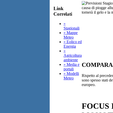
causa di piogge allu
Link
tornerà il gelo e la
Correlati
»
Stagionali
» Mappe
Meteo
» Eolico ed
Energia
»
Agricoltura
ambiente
COMPARA
» Media e
portali
» Modelli
Rispetto al preced
Meteo
sono spesso stati de
europeo.
FOCUS 