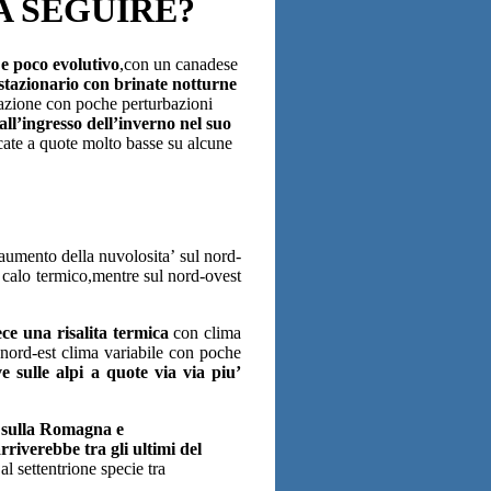
 SEGUIRE?
 e poco evolutivo
,con un canadese
stazionario con brinate notturne
uazione con poche perturbazioni
all’ingresso dell’inverno nel suo
cate a quote molto basse su alcune
umento della nuvolosita’ sul nord-
o calo termico,mentre sul nord-ovest
ce una risalita termica
con clima
 nord-est clima variabile con poche
 sulle alpi a quote via via piu’
e sulla Romagna e
rriverebbe tra gli ultimi del
al settentrione specie tra