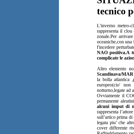
tecnico p
L'inverno meteo-cl
rappresenta il clou
zonale.Per arrivare
oceaniche,con una
l'incedere perturba
NAO positiva.A tu
complicate le azion
Altro elemento no
Scandinava/MA
la bolla atlantica
europeo(cio' non 
notturno,legate ad a
Ovviamente il C
permanente aleutinic
alcuni imput di n
rappresenta l’attor
sull’artico prima d
legata piu’ che alt
cover differente r
Raffreddamento rad