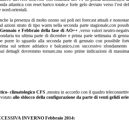
onda atlantica con reset barico totale,e forte gelo deviato verso l’est d
 nord-orientali.
che la presenza di molto ozono sui poli nei forecast attuali e nonosta
 azioni strato di tipo warm nella seconda parte stagionale,con possibile
 Gennaio e Febbraio della fase di AO++
,verso valori neutro-negativ
ondaria tra ultima parte di dicembre e prima parte settimana di genna
e porre lo sguardo alla seconda parte di gennaio con possibile fort
prima sul settore adriatico e balcanico,con successivo sfondamento
ui dettagli dovremmo tornare,ma sono prime indicazioni di massima 
tico- climatologico CFS
,mostra in accordo con il quadro teleconnett
o votato
allo sblocco della configurazione da parte di venti gelidi orie
ESSIVA INVERNO Febbraio 2014: