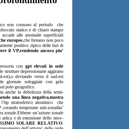
ico non consono al periodo
che
bloccato statico e di chiaro stampo
a accade alle anomalie superficiali
iche europee
,che frenano non poco
amente positivo ,tipico delle fasi di
udere il VP,rendendo ancora piu’
pressoria con
gpt elevati in sede
le strutture depressionarie aggirano
d-est),o deviando verso il sud-est
te giornate soleggiate con gelo
sul polo geografico.
sta anche la debolezza della semi-
endo una linea negativa,mostra
l’hp stratosferico aleutinico che
 ,creando temporane anti-zonalita’
enza zonale.Ebbene un’azione zonale
e artica e di estensione dello snov-
SSIMO SOLARE RELATIVO
.
eramento dell’attivita’ delle onde