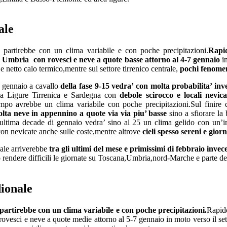
ale
 partirebbe con un clima variabile e con poche precipitazioni.
Rapid
Umbria con rovesci e neve a quote basse attorno al 4-7 gennaio
in
e e netto calo termico,mentre sul settore tirrenico centrale,
pochi fenome
i gennaio a cavallo
della fase 9-15 vedra’ con molta probabilita’ inv
ea Ligure Tirrenica e Sardegna con
debole scirocco e locali nevic
empo avrebbe un clima variabile con poche precipitazioni.Sul finire
lta neve in appennino a quote via via piu’ basse
sino a sfiorare la
’ultima decade di gennaio vedra’ sino al 25 un clima gelido con un’i
 con nevicate anche sulle coste,mentre altrove
cieli spesso sereni e gior
ale arriverebbe
tra gli ultimi del mese e primissimi di febbraio invece
rendere difficili le giornate su Toscana,Umbria,nord-Marche e parte de
dionale
partirebbe con un clima variabile e con poche precipitazioni.
Rapido
rovesci e neve a quote medie attorno al 5-7 gennaio in moto verso il sett