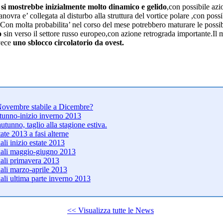
 si mostrebbe inizialmente molto dinamico e gelido
,con possibile azio
novra e’ collegata al disturbo alla struttura del vortice polare ,con poss
.Con molta probabilita’ nel corso del mese potrebbero maturare le possibi
co
sin verso il settore russo europeo,con azione retrograda importante.Il
vece
uno sblocco circolatorio da ovest.
 Novembre stabile a Dicembre?
utunno-inizio inverno 2013
autunno, taglio alla stagione estiva.
tate 2013 a fasi alterne
ali inizio estate 2013
onali maggio-giugno 2013
nali primavera 2013
nali marzo-aprile 2013
nali ultima parte inverno 2013
<< Visualizza tutte le News