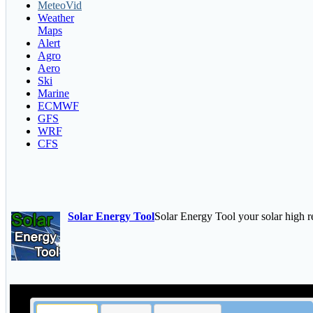
MeteoVid
Weather
Maps
Alert
Agro
Aero
Ski
Marine
ECMWF
GFS
WRF
CFS
Solar Energy Tool
Solar Energy Tool your solar high re