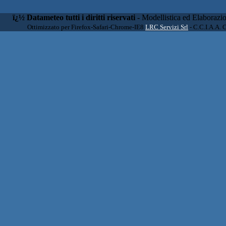
ï¿½ Datameteo tutti i diritti riservati
- Modellistica ed Elaborazi
Ottimizzato per Firefox-Safari-Chrome-IE8
LRC Servizi Srl
- C.C.I.A.A. 