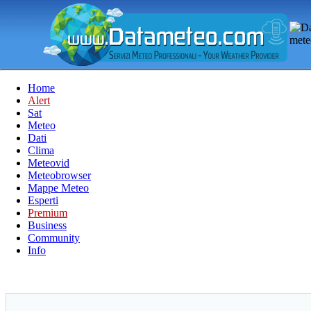
Home
Alert
Sat
Meteo
Dati
Clima
Meteovid
Meteobrowser
Mappe Meteo
Esperti
Premium
Business
Community
Info