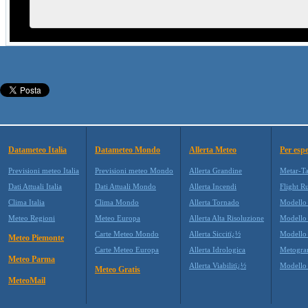
Datameteo Italia
Datameteo Mondo
Allerta Meteo
Per espe
Previsioni meteo Italia
Previsioni meteo Mondo
Allerta Grandine
Metar-T
Dati Attuali Italia
Dati Attuali Mondo
Allerta Incendi
Flight R
Clima Italia
Clima Mondo
Allerta Tornado
Modello
Meteo Regioni
Meteo Europa
Allerta Alta Risoluzione
Modell
Carte Meteo Mondo
Allerta Siccitï¿½
Modello
Meteo Piemonte
Carte Meteo Europa
Allerta Idrologica
Metogr
Meteo Parma
Allerta Viabilitï¿½
Modell
Meteo Gratis
MeteoMail