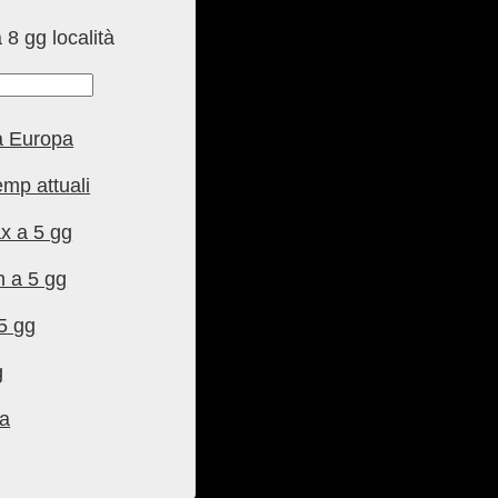
 8 gg località
tà Europa
emp attuali
x a 5 gg
n a 5 gg
 5 gg
g
pa