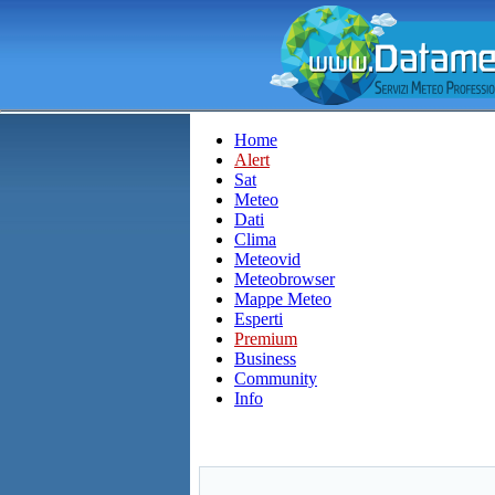
Home
Alert
Sat
Meteo
Dati
Clima
Meteovid
Meteobrowser
Mappe Meteo
Esperti
Premium
Business
Community
Info