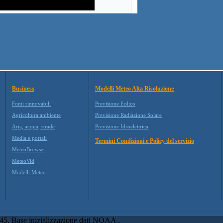
Business
Modelli Meteo Alta Risoluzione
Fonti rinnovabili
Previsione Eolico
Agricoltura ambiente
Previsione Radiazione Solare
Aria, acqua, strade
Previsione Idroelettrica
Media e portali
Termini Condizioni e Policy del servizio
MeteoBrowser
MeteoVid
Modelli Meteo
45. Base inizializzazione dati NOAA .