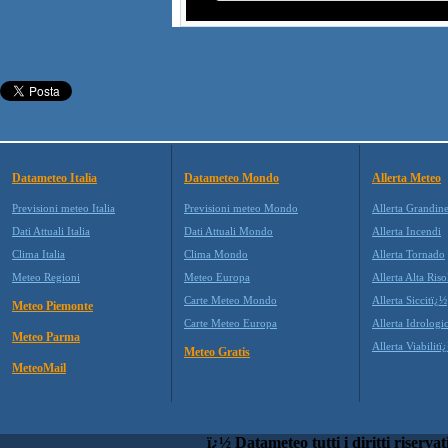
Datameteo Italia
Datameteo Mondo
Allerta Meteo
Previsioni meteo Italia
Previsioni meteo Mondo
Allerta Grandin
Dati Attuali Italia
Dati Attuali Mondo
Allerta Incendi
Clima Italia
Clima Mondo
Allerta Tornado
Meteo Regioni
Meteo Europa
Allerta Alta Ris
Carte Meteo Mondo
Allerta Siccitï¿½
Meteo Piemonte
Carte Meteo Europa
Allerta Idrologi
Meteo Parma
Allerta Viabilitï
Meteo Gratis
MeteoMail
ï¿½ Datameteo tutti i diritti riservat