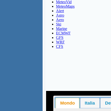
MeteoVid
MeteoMaps
Alert
Agro
Aero
Ski
Marine
ECMWF
GFS
WRF
CFS
Mondo
Italia
De