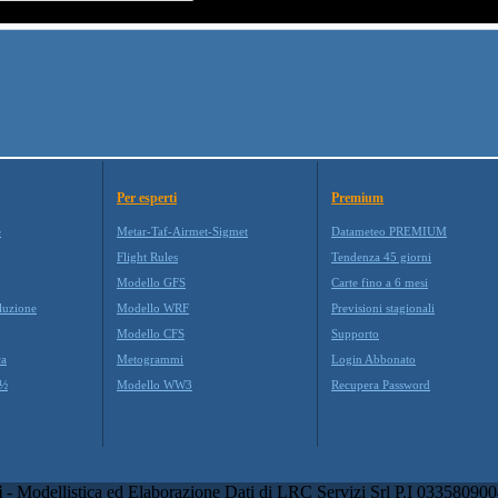
Per esperti
Premium
e
Metar-Taf-Airmet-Sigmet
Datameteo PREMIUM
Flight Rules
Tendenza 45 giorni
Modello GFS
Carte fino a 6 mesi
oluzione
Modello WRF
Previsioni stagionali
Modello CFS
Supporto
ca
Metogrammi
Login Abbonato
¿½
Modello WW3
Recupera Password
i
- Modellistica ed Elaborazione Dati di LRC Servizi Srl P.I 033580900