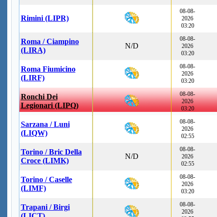
08-08-
Rimini (LIPR)
2026
03:20
08-08-
Roma / Ciampino
N/D
2026
(LIRA)
03:20
08-08-
Roma Fiumicino
2026
(LIRF)
03:20
08-08-
Ronchi Dei
2026
Legionari (LIPQ)
03:20
08-08-
Sarzana / Luni
2026
(LIQW)
02:55
08-08-
Torino / Bric Della
N/D
2026
Croce (LIMK)
02:55
08-08-
Torino / Caselle
2026
(LIMF)
03:20
08-08-
Trapani / Birgi
2026
(LICT)