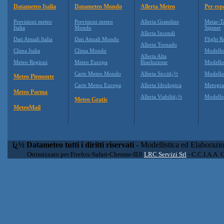
Datameteo Italia
Datameteo Mondo
Allerta Meteo
Per esp
Previsioni meteo
Previsioni meteo
Allerta Grandine
Metar-T
Italia
Mondo
Sigmet
Allerta Incendi
Dati Attuali Italia
Dati Attuali Mondo
Flight R
Allerta Tornado
Clima Italia
Clima Mondo
Modell
Allerta Alta
Meteo Regioni
Meteo Europa
Risoluzione
Modell
Carte Meteo Mondo
Allerta Siccitï¿½
Modello
Meteo Piemonte
Carte Meteo Europa
Allerta Idrologica
Metogr
Meteo Parma
Allerta Viabilitï¿½
Modell
Meteo Gratis
MeteoMail
ï¿½ Datameteo tutti i diritti riservati
- Modellistica ed Elaborazi
Ottimizzato per Firefox-Safari-Chrome-IE8
LRC Servizi Srl
- C.C.I.A.A. 