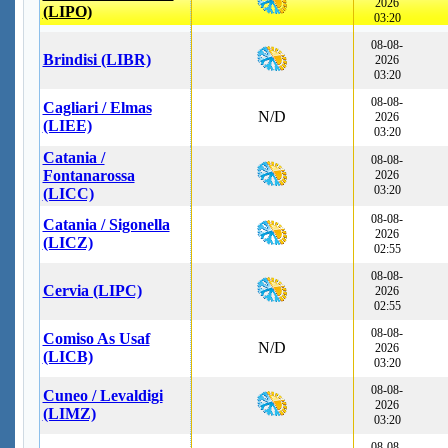
2026
(LIPO)
03:20
08-08-
Brindisi (LIBR)
2026
03:20
08-08-
Cagliari / Elmas
N/D
2026
(LIEE)
03:20
Catania /
08-08-
Fontanarossa
2026
03:20
(LICC)
08-08-
Catania / Sigonella
2026
(LICZ)
02:55
08-08-
Cervia (LIPC)
2026
02:55
08-08-
Comiso As Usaf
N/D
2026
(LICB)
03:20
08-08-
Cuneo / Levaldigi
2026
(LIMZ)
03:20
08-08-