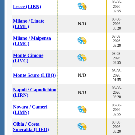
08-08-
Lecce (LIBN)
2026
02:55
08-08-
Milano / Linate
N/D
2026
(LIML)
03:20
08-08-
Milano / Malpensa
2026
(LIMC)
03:20
08-08-
Monte Cimone
2026
(LIVC)
02:55
08-08-
Monte Scuro (LIBQ)
N/D
2026
01:55
08-08-
Napoli / Capodichino
N/D
2026
(LIRN)
03:20
08-08-
Novara / Cameri
2026
(LIMN)
02:55
08-08-
Olbia / Costa
2026
Smeralda (LIEO)
03:20