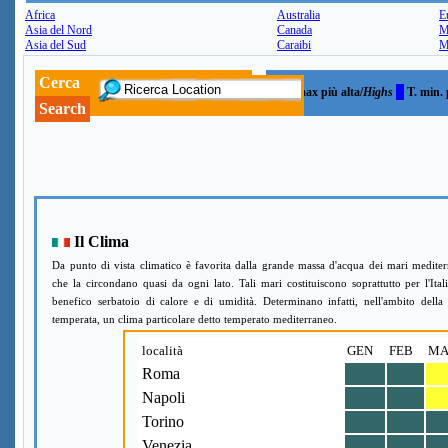
Africa
Australia
E
Asia del Nord
Canada
M
Asia del Sud
Caraibi
M
Cerca
T. max più alta/
Highs
T. min. 
Search
Il Clima
Da punto di vista climatico è favorita dalla grande massa d'acqua dei mari mediter
che la circondano quasi da ogni lato. Tali mari costituiscono soprattutto per l'Ital
benefico serbatoio di calore e di umidità. Determinano infatti, nell'ambito della
temperata, un clima particolare detto temperato mediterraneo.
località
GEN
FEB
MA
Roma
Napoli
Torino
Venezia