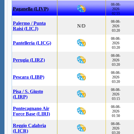
08-08-
Paganella (LIVP)
2026
02:55
08-08-
Palermo / Punta
N/D
2026
Raisi (LICJ)
03:20
08-08-
Pantelleria (LICG)
2026
03:20
08-08-
Perugia (LIRZ)
2026
03:20
08-08-
Pescara (LIBP)
2026
03:20
08-08-
Pisa / S. Giusto
2026
(LIRP)
03:15
08-08-
Pontecagnano Air
2026
Force Base (LIRI)
01:50
08-08-
Reggio Calabria
2026
(LICR)
03:20