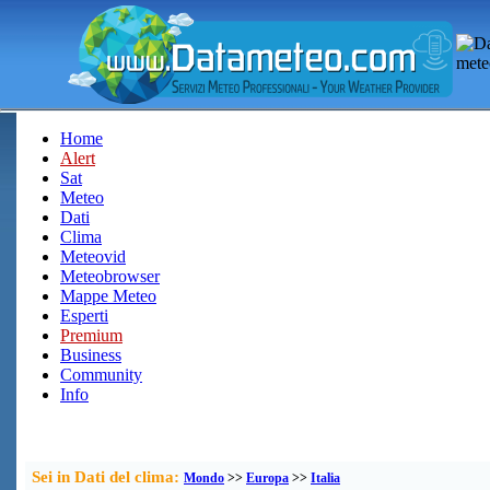
Home
Alert
Sat
Meteo
Dati
Clima
Meteovid
Meteobrowser
Mappe Meteo
Esperti
Premium
Business
Community
Info
Sei in Dati del clima:
Mondo
>>
Europa
>>
Italia