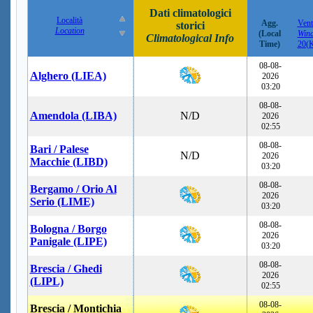
Dati climatologici
Località
Agg.
Vent
storici
Location
(Local
Win
Climatological Info
Time)
20(
08-08-
Alghero (LIEA)
2026
03:20
08-08-
Amendola (LIBA)
N/D
2026
02:55
08-08-
Bari / Palese
N/D
2026
Macchie (LIBD)
03:20
08-08-
Bergamo / Orio Al
2026
Serio (LIME)
03:20
08-08-
Bologna / Borgo
2026
Panigale (LIPE)
03:20
08-08-
Brescia / Ghedi
2026
(LIPL)
02:55
08-08-
Brescia / Montichia