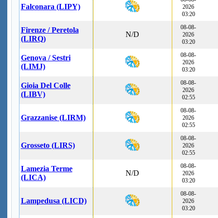
Falconara (LIPY)
2026
03:20
08-08-
Firenze / Peretola
N/D
2026
(LIRQ)
03:20
08-08-
Genova / Sestri
2026
(LIMJ)
03:20
08-08-
Gioia Del Colle
2026
(LIBV)
02:55
08-08-
Grazzanise (LIRM)
2026
02:55
08-08-
Grosseto (LIRS)
2026
02:55
08-08-
Lamezia Terme
N/D
2026
(LICA)
03:20
08-08-
Lampedusa (LICD)
2026
03:20