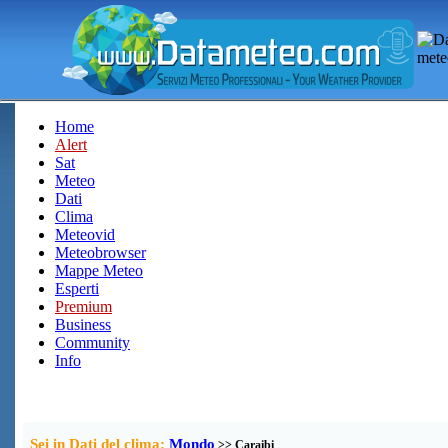
Home
Alert
Sat
Meteo
Dati
Clima
Meteovid
Meteobrowser
Mappe Meteo
Esperti
Premium
Business
Community
Info
Sei in Dati del clima:
Mondo
>> Caraibi