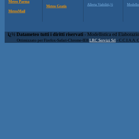
Meteo Parma
Allerta Viabilitï¿½
Modell
Meteo Gratis
MeteoMail
ï¿½ Datameteo tutti i diritti riservati
- Modellistica ed Elaborazi
Ottimizzato per Firefox-Safari-Chrome-IE8
LRC Servizi Srl
- C.C.I.A.A. 