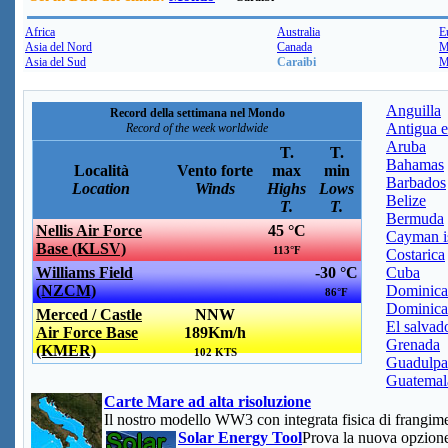
Africa
Australia
E
Asia del Nord
Canada
M
Asia del Sud
Caraibi
M
Anguilla
Record della settimana nel Mondo
Antigua e
Record of the week worldwide
Aruba
T.
T.
Bahamas
Località
Vento forte
max
min
Barbados
Location
Winds
Highs
Lows
Belize
T.
T.
Bermuda
Nellis Air Force
45 °C
Cayman i
Base (KLSV)
113°F
Costarica
Williams Field
-30 °C
Cuba
(NZCM)
Dominica
86°F
Dominica
Merced / Castle
NNW
El salvad
Air Force Base
189Km/h
Grenada
(KMER)
102 KTS
Guadulpa
Guatemal
Carte Mare ad alta risoluzione
Il nostro modello WW3 con integrata fisica di frangime
Solar Energy Tool
Prova la nuova opzio