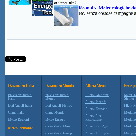
accessibile!
Reanalisi Meteorologiche dat
etc..senza costose campagne
Datameteo Italia
Datameteo Mondo
Allerta Meteo
Per esp
Previsioni meteo
Previsioni meteo
Allerta Grandine
Metar-T
Italia
Mondo
Sigmet
Allerta Incendi
Dati Attuali Italia
Dati Attuali Mondo
Flight R
Allerta Tornado
Clima Italia
Clima Mondo
Modell
Allerta Alta
Meteo Regioni
Meteo Europa
Risoluzione
Modell
Carte Meteo Mondo
Allerta Siccitï¿½
Modello
Meteo Piemonte
Carte Meteo Europa
Allerta Idrologica
Metogr