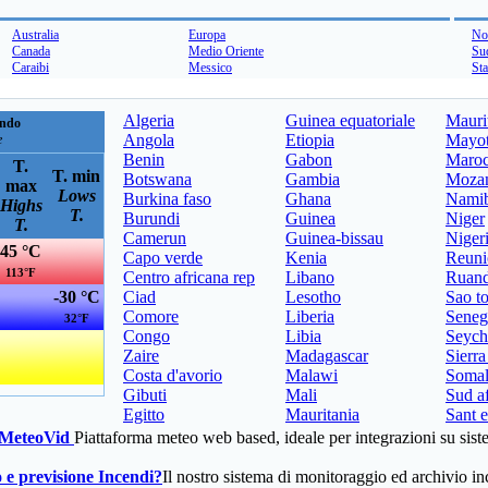
Australia
Europa
No
Canada
Medio Oriente
Su
Caraibi
Messico
Sta
Algeria
Guinea equatoriale
Mauri
ondo
Angola
Etiopia
Mayot
e
Benin
Gabon
Maro
T.
T. min
Botswana
Gambia
Moza
max
Lows
Burkina faso
Ghana
Namib
Highs
T.
Burundi
Guinea
Niger
T.
Camerun
Guinea-bissau
Niger
45 °C
Capo verde
Kenia
Reuni
113°F
Centro africana rep
Libano
Ruan
-30 °C
Ciad
Lesotho
Sao t
Comore
Liberia
Seneg
32°F
Congo
Libia
Seych
Zaire
Madagascar
Sierra
Costa d'avorio
Malawi
Somal
Gibuti
Mali
Sud af
Egitto
Mauritania
Sant e
- MeteoVid
Piattaforma meteo web based, ideale per integrazioni su sis
 e previsione Incendi?
Il nostro sistema di monitoraggio ed archivio 