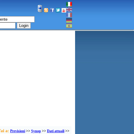
Login
ai a:
Previsioni
>>
Synop
>>
Dati attuali
>>