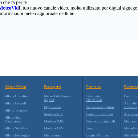
o che fa per te
MeteoVid
Il tuo nuovo canale video, molto utilizzato per digital signage
informazioni meteo aggiornate realtime
Allerta Meteo
Per esperti
Premium
Business
Allerta Grandine
Metar-Taf-Airmet-
Datameteo
Fonti rin
Sigmet
PREMIUM
Allerta Incendi
Agricoltu
Flight Rules
Tendenza 45 giorni
ambiente
Allerta Tornado
Modello GFS
Carte fino a 6 mesi
Aria, acq
Allerta Alta
Risoluzione
Modello WRF
Previsioni stagionali
Media e p
Allerta Siccitï¿½
Modello CFS
Supporto
MeteoBro
Allerta Idrologica
Metogrammi
Login Abbonato
MeteoVid