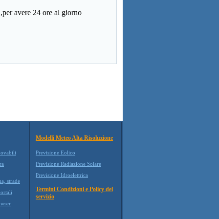
 ,per avere 24 ore al giorno
Modelli Meteo Alta Risoluzione
novabili
Previsione Eolico
ra
Previsione Radiazione Solare
Previsione Idroelettrica
ua, strade
Termini Condizioni e Policy del
ortali
servizio
wser