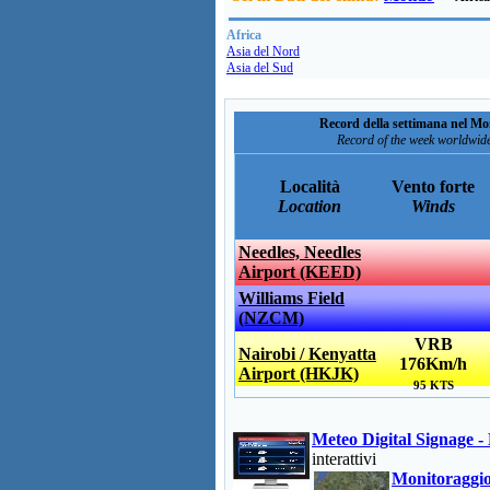
Africa
Asia del Nord
Asia del Sud
Record della settimana nel M
Record of the week worldwid
Località
Vento forte
Location
Winds
Needles, Needles
Airport (KEED)
Williams Field
(NZCM)
VRB
Nairobi / Kenyatta
176Km/h
Airport (HKJK)
95 KTS
Meteo Digital Signage 
interattivi
Monitoraggio