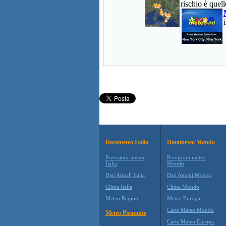
rischio è quell
Datameteo Italia
Datameteo Mondo
Previsioni meteo
Previsioni meteo
Italia
Mondo
Dati Attuali Italia
Dati Attuali Mondo
Clima Italia
Clima Mondo
Meteo Regioni
Meteo Europa
Carte Meteo Mondo
Meteo Piemonte
Carte Meteo Europa