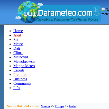
Home
Alert
Sat
Meteo
Dati
Clima
Meteovid
Meteobrowser
Mappe Meteo
Esperti
Premium
Business
Community
Info
Sei in Dati del clima:
Mondo
>>
Europa
>>
Italia