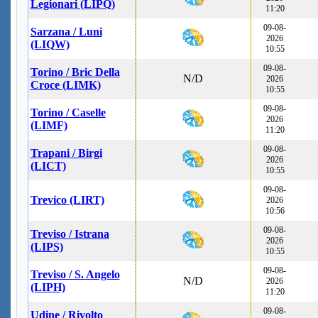
Legionari (LIPQ)
11:20
09-08-
Sarzana / Luni
2026
(LIQW)
10:55
09-08-
Torino / Bric Della
N/D
2026
Croce (LIMK)
10:55
09-08-
Torino / Caselle
2026
(LIMF)
11:20
09-08-
Trapani / Birgi
2026
(LICT)
10:55
09-08-
Trevico (LIRT)
2026
10:56
09-08-
Treviso / Istrana
2026
(LIPS)
10:55
09-08-
Treviso / S. Angelo
N/D
2026
(LIPH)
11:20
09-08-
Udine / Rivolto