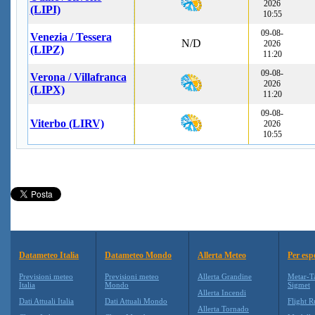
2026
(LIPI)
10:55
09-08-
Venezia / Tessera
N/D
2026
(LIPZ)
11:20
09-08-
Verona / Villafranca
2026
(LIPX)
11:20
09-08-
Viterbo (LIRV)
2026
10:55
Datameteo Italia
Datameteo Mondo
Allerta Meteo
Per esp
Previsioni meteo
Previsioni meteo
Allerta Grandine
Metar-T
Italia
Mondo
Sigmet
Allerta Incendi
Dati Attuali Italia
Dati Attuali Mondo
Flight R
Allerta Tornado