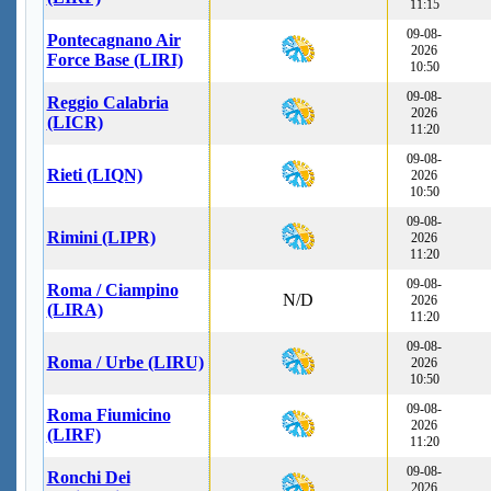
11:15
09-08-
Pontecagnano Air
2026
Force Base (LIRI)
10:50
09-08-
Reggio Calabria
2026
(LICR)
11:20
09-08-
Rieti (LIQN)
2026
10:50
09-08-
Rimini (LIPR)
2026
11:20
09-08-
Roma / Ciampino
N/D
2026
(LIRA)
11:20
09-08-
Roma / Urbe (LIRU)
2026
10:50
09-08-
Roma Fiumicino
2026
(LIRF)
11:20
09-08-
Ronchi Dei
2026