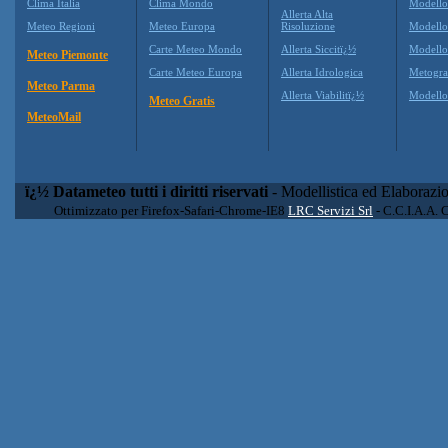
Clima Italia
Clima Mondo
Modell
Allerta Alta
Meteo Regioni
Meteo Europa
Risoluzione
Modell
Carte Meteo Mondo
Allerta Siccitï¿½
Modello
Meteo Piemonte
Carte Meteo Europa
Allerta Idrologica
Metogr
Meteo Parma
Allerta Viabilitï¿½
Modell
Meteo Gratis
MeteoMail
ï¿½ Datameteo tutti i diritti riservati
- Modellistica ed Elaborazi
Ottimizzato per Firefox-Safari-Chrome-IE8
LRC Servizi Srl
- C.C.I.A.A. 