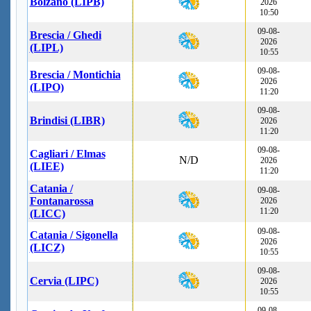
Bolzano (LIPB)
2026
10:50
09-08-
Brescia / Ghedi
2026
(LIPL)
10:55
09-08-
Brescia / Montichia
2026
(LIPO)
11:20
09-08-
Brindisi (LIBR)
2026
11:20
09-08-
Cagliari / Elmas
N/D
2026
(LIEE)
11:20
Catania /
09-08-
Fontanarossa
2026
11:20
(LICC)
09-08-
Catania / Sigonella
2026
(LICZ)
10:55
09-08-
Cervia (LIPC)
2026
10:55
09-08-