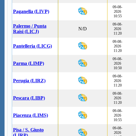
09-08-
Paganella (LIVP)
2026
10:55
09-08-
Palermo / Punta
N/D
2026
Raisi (LICJ)
11:20
09-08-
Pantelleria (LICG)
2026
11:20
09-08-
Parma (LIMP)
2026
10:50
09-08-
Perugia (LIRZ)
2026
11:20
09-08-
Pescara (LIBP)
2026
11:20
09-08-
Piacenza (LIMS)
2026
10:55
09-08-
Pisa / S. Giusto
2026
(LIRP)