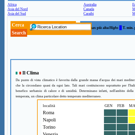
Africa
Australia
E
Asia del Nord
Canada
M
Asia del Sud
Caraibi
M
Cerca
T. max più alta/
Highs
T. min. 
Search
Il Clima
Da punto di vista climatico è favorita dalla grande massa d'acqua dei mari mediter
che la circondano quasi da ogni lato. Tali mari costituiscono soprattutto per l'Ital
benefico serbatoio di calore e di umidità. Determinano infatti, nell'ambito della
temperata, un clima particolare detto temperato mediterraneo.
località
GEN
FEB
MA
Roma
Napoli
Torino
Venezia