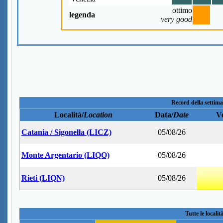
ottimo
legenda
very good
Record della settima
Località/
Location
Data/
Date
Ve
Catania / Sigonella (LICZ)
05/08/26
Monte Argentario (LIQO)
05/08/26
Rieti (LIQN)
05/08/26
Tutte le localit