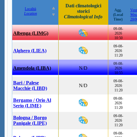
Dati climatologici
Località
Agg.
Vent
storici
Location
(Local
Win
Climatological Info
Time)
20(
09-08-
Albenga (LIMG)
2026
10:50
09-08-
Alghero (LIEA)
2026
11:20
09-08-
Amendola (LIBA)
N/D
2026
10:55
09-08-
Bari / Palese
N/D
2026
Macchie (LIBD)
11:20
09-08-
Bergamo / Orio Al
2026
Serio (LIME)
11:20
09-08-
Bologna / Borgo
2026
Panigale (LIPE)
11:20
09-08-