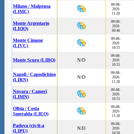
09-08-
Milano / Malpensa
2026
(LIMC)
11:20
09-08-
Monte Argentario
2026
(LIQO)
00:46
09-08-
Monte Cimone
2026
(LIVC)
10:55
09-08-
Monte Scuro (LIBQ)
N/D
2026
10:55
09-08-
Napoli / Capodichino
N/D
2026
(LIRN)
11:20
09-08-
Novara / Cameri
2026
(LIMN)
10:55
09-08-
Olbia / Costa
2026
Smeralda (LIEO)
11:20
09-08-
Padova (civ/it-a
N/D
2026
(LIPU)
10:50