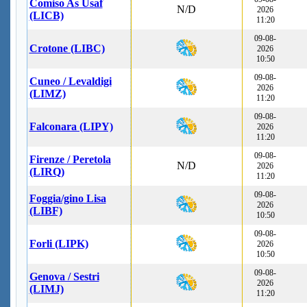
Comiso As Usaf
N/D
2026
(LICB)
11:20
09-08-
Crotone (LIBC)
2026
10:50
09-08-
Cuneo / Levaldigi
2026
(LIMZ)
11:20
09-08-
Falconara (LIPY)
2026
11:20
09-08-
Firenze / Peretola
N/D
2026
(LIRQ)
11:20
09-08-
Foggia/gino Lisa
2026
(LIBF)
10:50
09-08-
Forli (LIPK)
2026
10:50
09-08-
Genova / Sestri
2026
(LIMJ)
11:20