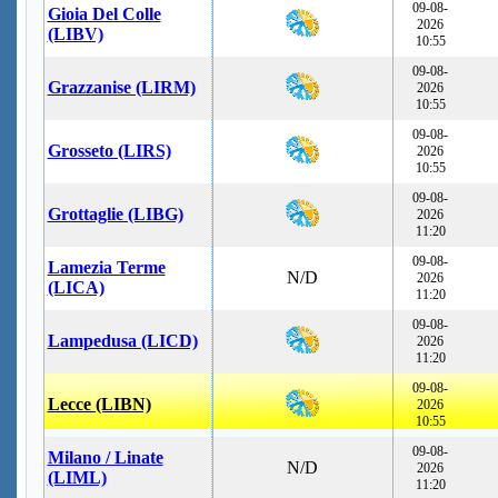
09-08-
Gioia Del Colle
2026
(LIBV)
10:55
09-08-
Grazzanise (LIRM)
2026
10:55
09-08-
Grosseto (LIRS)
2026
10:55
09-08-
Grottaglie (LIBG)
2026
11:20
09-08-
Lamezia Terme
N/D
2026
(LICA)
11:20
09-08-
Lampedusa (LICD)
2026
11:20
09-08-
Lecce (LIBN)
2026
10:55
09-08-
Milano / Linate
N/D
2026
(LIML)
11:20