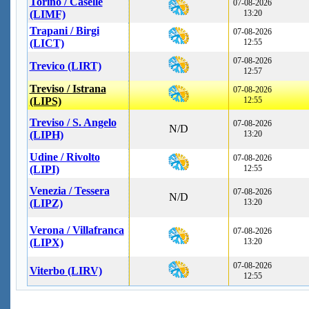
Torino / Caselle
07-08-2026
(LIMF)
13:20
Trapani / Birgi
07-08-2026
(LICT)
12:55
07-08-2026
Trevico (LIRT)
12:57
Treviso / Istrana
07-08-2026
(LIPS)
12:55
Treviso / S. Angelo
07-08-2026
N/D
(LIPH)
13:20
Udine / Rivolto
07-08-2026
(LIPI)
12:55
Venezia / Tessera
07-08-2026
N/D
(LIPZ)
13:20
Verona / Villafranca
07-08-2026
(LIPX)
13:20
07-08-2026
Viterbo (LIRV)
12:55