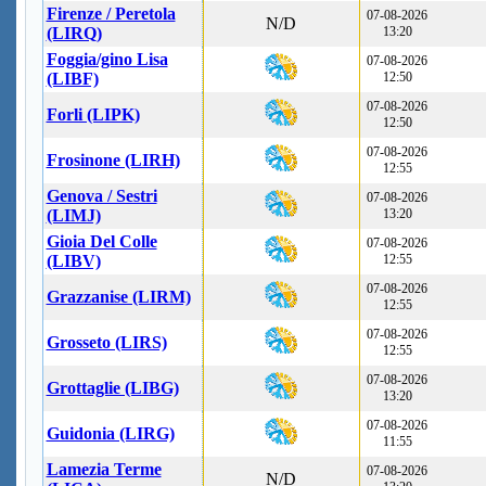
Firenze / Peretola
07-08-2026
N/D
(LIRQ)
13:20
Foggia/gino Lisa
07-08-2026
(LIBF)
12:50
07-08-2026
Forli (LIPK)
12:50
07-08-2026
Frosinone (LIRH)
12:55
Genova / Sestri
07-08-2026
(LIMJ)
13:20
Gioia Del Colle
07-08-2026
(LIBV)
12:55
07-08-2026
Grazzanise (LIRM)
12:55
07-08-2026
Grosseto (LIRS)
12:55
07-08-2026
Grottaglie (LIBG)
13:20
07-08-2026
Guidonia (LIRG)
11:55
Lamezia Terme
07-08-2026
N/D