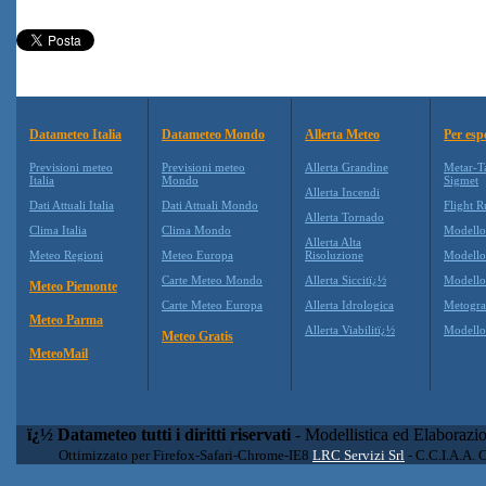
Datameteo Italia
Datameteo Mondo
Allerta Meteo
Per esp
Previsioni meteo
Previsioni meteo
Allerta Grandine
Metar-T
Italia
Mondo
Sigmet
Allerta Incendi
Dati Attuali Italia
Dati Attuali Mondo
Flight R
Allerta Tornado
Clima Italia
Clima Mondo
Modell
Allerta Alta
Meteo Regioni
Meteo Europa
Risoluzione
Modell
Carte Meteo Mondo
Allerta Siccitï¿½
Modello
Meteo Piemonte
Carte Meteo Europa
Allerta Idrologica
Metogr
Meteo Parma
Allerta Viabilitï¿½
Modell
Meteo Gratis
MeteoMail
ï¿½ Datameteo tutti i diritti riservati
- Modellistica ed Elaborazi
Ottimizzato per Firefox-Safari-Chrome-IE8
LRC Servizi Srl
- C.C.I.A.A. 