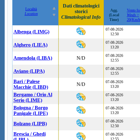
Dati climatologici
Località
Agg.
Vento for
storici
Location
(Local
Winds
>
Climatological Info
Time)
20(Km/h
07-08-2026
Albenga (LIMG)
12:50
07-08-2026
Alghero (LIEA)
13:20
07-08-2026
Amendola (LIBA)
N/D
12:55
07-08-2026
Aviano (LIPA)
12:55
Bari / Palese
07-08-2026
N/D
Macchie (LIBD)
13:20
Bergamo / Orio Al
07-08-2026
Serio (LIME)
13:20
Bologna / Borgo
07-08-2026
Panigale (LIPE)
13:20
07-08-2026
Bolzano (LIPB)
12:50
Brescia / Ghedi
07-08-2026
(LIPL)
12:55