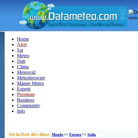
Home
Alert
Sat
Meteo
Dati
Clima
Meteovid
Meteobrowser
Mappe Meteo
Esperti
Premium
Business
Community
Info
Sei in Dati del clima:
Mondo
>>
Europa
>>
Italia