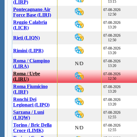
(LIRP)
13:15
Pontecagnano Air
07-08-2026
Force Base (LIRI)
12:50
Reggio Calabria
07-08-2026
(LICR)
13:20
07-08-2026
Rieti (LIQN)
12:50
07-08-2026
Rimini (LIPR)
13:20
Roma / Ciampino
07-08-2026
N/D
(LIRA)
13:20
Roma / Urbe
07-08-2026
(LIRU)
12:50
Roma Fiumicino
07-08-2026
(LIRF)
13:20
Ronchi Dei
07-08-2026
Legionari (LIPQ)
13:20
Sarzana / Luni
07-08-2026
(LIQW)
12:55
Torino / Bric Della
07-08-2026
N/D
Croce (LIMK)
12:55