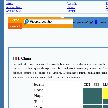
Africa
Australia
E
Asia del Nord
Canada
M
Asia del Sud
Caraibi
M
Cerca
T. max più alta/
Highs
T. min. 
Search
Il Clima
Da punto di vista climatico è favorita dalla grande massa d'acqua dei mari mediter
che la circondano quasi da ogni lato. Tali mari costituiscono soprattutto per l'Ital
benefico serbatoio di calore e di umidità. Determinano infatti, nell'ambito della
temperata, un clima particolare detto temperato mediterraneo.
località
GEN
FEB
MA
Roma
Napoli
Torino
Venezia