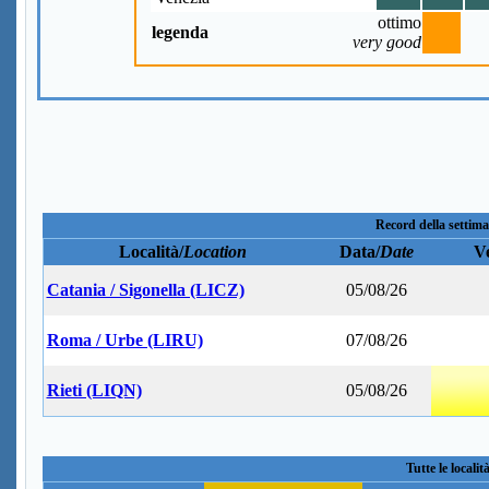
ottimo
legenda
very good
Record della settima
Località/
Location
Data/
Date
Ve
Catania / Sigonella (LICZ)
05/08/26
Roma / Urbe (LIRU)
07/08/26
Rieti (LIQN)
05/08/26
Tutte le localit