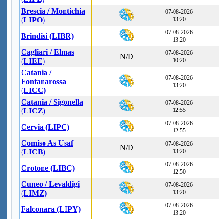
Brescia / Montichia
07-08-2026
(LIPO)
13:20
07-08-2026
Brindisi (LIBR)
13:20
Cagliari / Elmas
07-08-2026
N/D
(LIEE)
10:20
Catania /
07-08-2026
Fontanarossa
13:20
(LICC)
Catania / Sigonella
07-08-2026
(LICZ)
12:55
07-08-2026
Cervia (LIPC)
12:55
Comiso As Usaf
07-08-2026
N/D
(LICB)
13:20
07-08-2026
Crotone (LIBC)
12:50
Cuneo / Levaldigi
07-08-2026
(LIMZ)
13:20
07-08-2026
Falconara (LIPY)
13:20