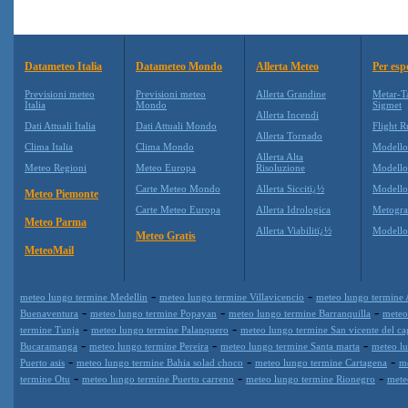
Datameteo Italia
Datameteo Mondo
Allerta Meteo
Per esp
Previsioni meteo
Previsioni meteo
Allerta Grandine
Metar-T
Italia
Mondo
Sigmet
Allerta Incendi
Dati Attuali Italia
Dati Attuali Mondo
Flight R
Allerta Tornado
Clima Italia
Clima Mondo
Modell
Allerta Alta
Meteo Regioni
Meteo Europa
Risoluzione
Modell
Carte Meteo Mondo
Allerta Siccitï¿½
Modello
Meteo Piemonte
Carte Meteo Europa
Allerta Idrologica
Metogr
Meteo Parma
Allerta Viabilitï¿½
Modell
Meteo Gratis
MeteoMail
-
-
meteo lungo termine Medellin
meteo lungo termine Villavicencio
meteo lungo termine
-
-
-
Buenaventura
meteo lungo termine Popayan
meteo lungo termine Barranquilla
meteo
-
-
termine Tunja
meteo lungo termine Palanquero
meteo lungo termine San vicente del c
-
-
-
Bucaramanga
meteo lungo termine Pereira
meteo lungo termine Santa marta
meteo lu
-
-
-
Puerto asis
meteo lungo termine Bahia solad choco
meteo lungo termine Cartagena
m
-
-
-
termine Otu
meteo lungo termine Puerto carreno
meteo lungo termine Rionegro
mete