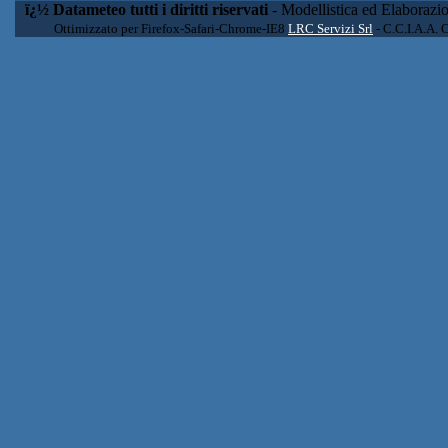
ï¿½ Datameteo tutti i diritti riservati
- Modellistica ed Elaborazi
Ottimizzato per Firefox-Safari-Chrome-IE8
LRC Servizi Srl
- C.C.I.A.A. 