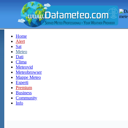
Home
Alert
Sat
Meteo
Dati
Clima
Meteovid
Meteobrowser
Mappe Meteo
Esperti
Premium
Business
Community
Info