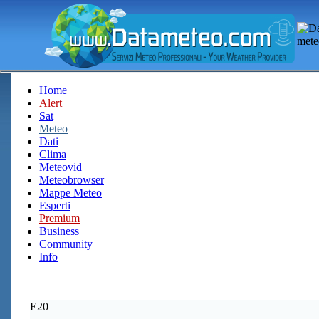
Home
Alert
Sat
Meteo
Dati
Clima
Meteovid
Meteobrowser
Mappe Meteo
Esperti
Premium
Business
Community
Info
E20