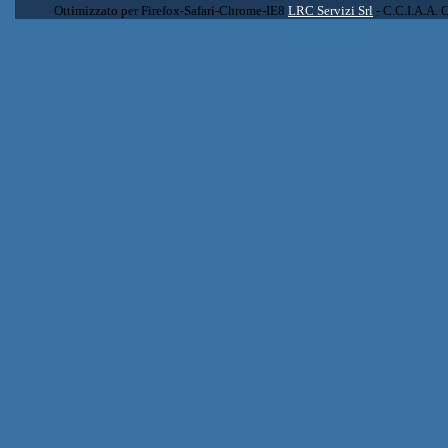
Ottimizzato per Firefox-Safari-Chrome-IE8
LRC Servizi Srl
- C.C.I.A.A. 