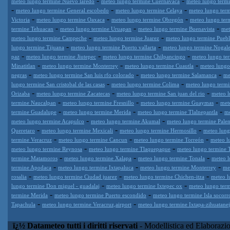
-
-
meteo lungo termine Nuevo laredo
meteo lungo termine Cuernavaca
meteo lungo termi
-
-
-
meteo lungo termine General escobedo
meteo lungo termine Celaya
meteo lungo term
-
-
-
Victoria
meteo lungo termine Oaxaca
meteo lungo termine Obregón
meteo lungo ter
-
-
-
termine Tehuacan
meteo lungo termine Uruapan
meteo lungo termine Buenavista
met
-
-
meteo lungo termine Campeche
meteo lungo termine Juarez
meteo lungo termine Puebl
-
-
lungo termine Tijuana
meteo lungo termine Puerto vallarta
meteo lungo termine Nogale
-
-
-
paz
meteo lungo termine Jiutepec
meteo lungo termine Chilpancingo
meteo lungo te
-
-
-
Minatitlan
meteo lungo termine Monterrey
meteo lungo termine Cuautla
meteo lungo
-
-
-
negras
meteo lungo termine San luis rfo colorado
meteo lungo termine Salamanca
me
-
-
lungo termine San cristobal de las casas
meteo lungo termine Colima
meteo lungo term
-
-
-
Orizaba
meteo lungo termine Zacatecas
meteo lungo termine San juan del rio
meteo l
-
-
-
termine Naucalpan
meteo lungo termine Fresnillo
meteo lungo termine Guaymas
met
-
-
-
termine Guadalupe
meteo lungo termine Merida
meteo lungo termine Tlalnepantla
me
-
-
meteo lungo termine Acapulco
meteo lungo termine Akumal
meteo lungo termine Pale
-
-
-
Queretaro
meteo lungo termine Mexicali
meteo lungo termine Hermosillo
meteo lung
-
-
-
termine Veracruz
meteo lungo termine Cancun
meteo lungo termine Torreón
meteo l
-
-
meteo lungo termine Reynosa
meteo lungo termine Tlaquepaque
meteo lungo termine T
-
-
-
termine Matamoros
meteo lungo termine Xalapa
meteo lungo termine Tonala
meteo l
-
-
-
termine Apodaca
meteo lungo termine Ixtapaluca
meteo lungo termine Monterrey
me
-
-
-
rosalia
meteo lungo termine Ciudad juarez
meteo lungo termine Chichen-itza
meteo l
-
-
lungo termine Don miguel - guadalaj
meteo lungo termine Ixtepec ox
meteo lungo term
-
-
termine Merida
meteo lungo termine Puerto escondido
meteo lungo termine Isla socorr
-
-
Tapachula
meteo lungo termine Veracruz,airport
meteo lungo termine Ixtapa-zihuatane
ï¿½ Datameteo tutti i diritti riservati
- Modellistica ed Elaborazi