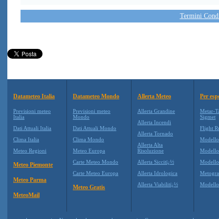
Termini Condiz
Datameteo Italia
Datameteo Mondo
Allerta Meteo
Per esp
Previsioni meteo
Previsioni meteo
Allerta Grandine
Metar-T
Italia
Mondo
Sigmet
Allerta Incendi
Dati Attuali Italia
Dati Attuali Mondo
Flight R
Allerta Tornado
Clima Italia
Clima Mondo
Modell
Allerta Alta
Meteo Regioni
Meteo Europa
Risoluzione
Modell
Carte Meteo Mondo
Allerta Siccitï¿½
Modello
Meteo Piemonte
Carte Meteo Europa
Allerta Idrologica
Metogr
Meteo Parma
Allerta Viabilitï¿½
Modell
Meteo Gratis
MeteoMail