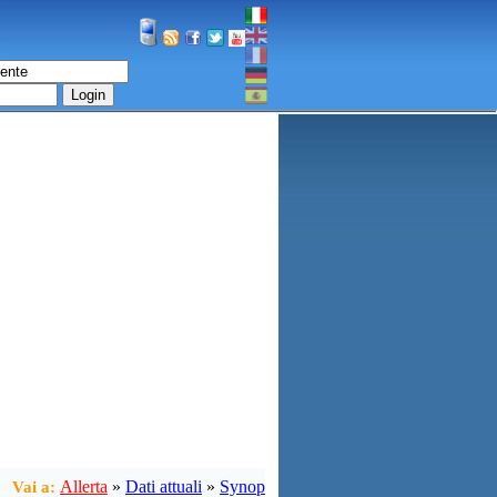
Login
Allerta
»
Dati attuali
»
Synop
Vai a: