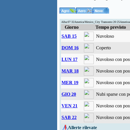
Alba:07:32America/Mexico_City Tramonto:20:25Americ
Giorno
Tempo previsto
SAB 15
Nuvoloso
DOM 16
Coperto
LUN 17
Nuvoloso con possi
MAR 18
Nuvoloso con possi
MER 19
Nuvoloso con possi
GIO 20
Nubi sparse con po
VEN 21
Nuvoloso con possi
SAB 22
Nuvoloso con possi
Allerte rilevate