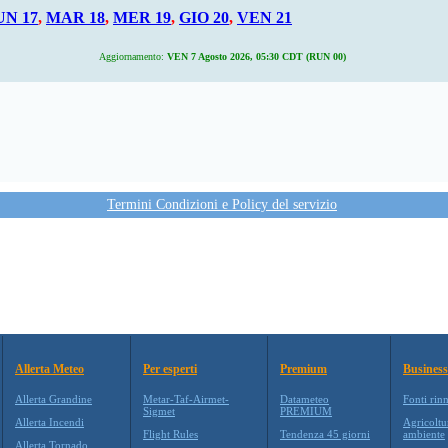
UN 17
,
MAR 18
,
MER 19
,
GIO 20
,
VEN 21
Aggiornamento:
VEN 7 Agosto 2026, 05:30 CDT (RUN 00)
Termini Condizioni e Policy del servizio
Allerta Meteo
Per esperti
Premium
Business
Allerta Grandine
Metar-Taf-Airmet-
Datameteo
Fonti rin
Sigmet
PREMIUM
Allerta Incendi
Agricoltu
Flight Rules
Tendenza 45 giorni
ambiente
Allerta Tornado