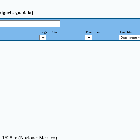
iguel - guadalaj
Regione/stato:
Provincia:
Località:
t. 1528 m (Nazione: Messico)