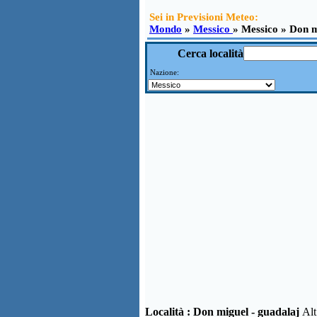
Sei in Previsioni Meteo:
Mondo
»
Messico
» Messico » Don m
Cerca località
Nazione:
Località :
Don miguel - guadalaj
Al