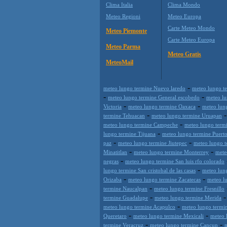
Clima Italia
Clima Mondo
Meteo Regioni
Meteo Europa
Carte Meteo Mondo
Meteo Piemonte
Carte Meteo Europa
Meteo Parma
Meteo Gratis
MeteoMail
-
meteo lungo termine Nuevo laredo
meteo lungo t
-
-
meteo lungo termine General escobedo
meteo lu
-
-
Victoria
meteo lungo termine Oaxaca
meteo lun
-
termine Tehuacan
meteo lungo termine Uruapan
-
meteo lungo termine Campeche
meteo lungo termi
-
lungo termine Tijuana
meteo lungo termine Puerto
-
-
paz
meteo lungo termine Jiutepec
meteo lungo t
-
-
Minatitlan
meteo lungo termine Monterrey
mete
-
negras
meteo lungo termine San luis rfo colorado
-
lungo termine San cristobal de las casas
meteo lun
-
-
Orizaba
meteo lungo termine Zacatecas
meteo lu
-
termine Naucalpan
meteo lungo termine Fresnillo
-
termine Guadalupe
meteo lungo termine Merida
-
meteo lungo termine Acapulco
meteo lungo termi
-
-
Queretaro
meteo lungo termine Mexicali
meteo 
-
-
termine Veracruz
meteo lungo termine Cancun