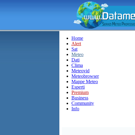
Home
Alert
Sat
Meteo
Dati
Clima
Meteovid
Meteobrowser
Mappe Meteo
Esperti
Premium
Business
Community
Info