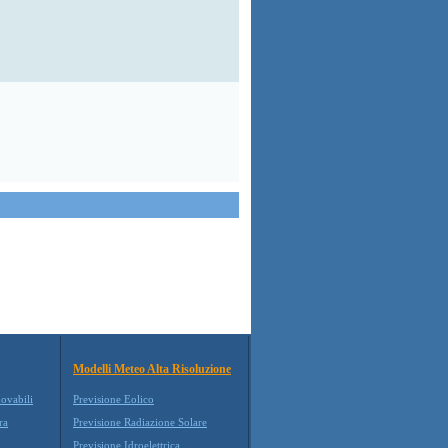
Modelli Meteo Alta Risoluzione
novabili
Previsione Eolico
ra
Previsione Radiazione Solare
Previsione Idroelettrica