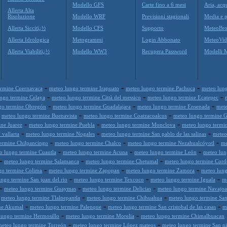
Modello GFS
Carte fino a 6 mesi
Aria, acq
Allerta Alta
Risoluzione
Modello WRF
Previsioni stagionali
Media e p
Allerta Siccitï¿½
Modello CFS
Supporto
MeteoBro
Allerta Idrologica
Metogrammi
Login Abbonato
MeteoVid
Allerta Viabilitï¿½
Modello WW3
Recupera Password
Modelli 
-
-
-
ermine Cuernavaca
meteo lungo termine Irapuato
meteo lungo termine Pachuca
meteo lun
-
-
-
ngo termine Celaya
meteo lungo termine Città del messico
meteo lungo termine Ecatepec
-
-
-
go termine Obregón
meteo lungo termine Guadalajara
meteo lungo termine Ensenada
mete
-
-
-
meteo lungo termine Buenavista
meteo lungo termine Coatzacoalcos
meteo lungo termine 
-
-
-
ne Juarez
meteo lungo termine Puebla
meteo lungo termine Monclova
meteo lungo termi
-
-
-
 vallarta
meteo lungo termine Nogales
meteo lungo termine San pablo de las salinas
meteo
-
-
-
ermine Chilpancingo
meteo lungo termine Chalco
meteo lungo termine Nezahualcóyotl
me
-
-
-
o lungo termine Cuautla
meteo lungo termine Acuna
meteo lungo termine León
meteo lun
-
-
-
meteo lungo termine Salamanca
meteo lungo termine Chetumal
meteo lungo termine Cor
-
-
-
go termine Colima
meteo lungo termine Zapopan
meteo lungo termine Zamora
meteo lung
-
-
-
ngo termine San juan del rio
meteo lungo termine Texcoco
meteo lungo termine Iguala
me
-
-
-
meteo lungo termine Guaymas
meteo lungo termine Delicias
meteo lungo termine Navajoa
-
-
-
meteo lungo termine Tlalnepantla
meteo lungo termine Chihuahua
meteo lungo termine San 
-
-
-
ne Akumal
meteo lungo termine Palenque
meteo lungo termine San cristobal de las casas
m
-
-
lungo termine Hermosillo
meteo lungo termine Morelia
meteo lungo termine Chimalhuacan
-
-
meteo lungo termine Torreón
meteo lungo termine López mateos
meteo lungo termine San ni