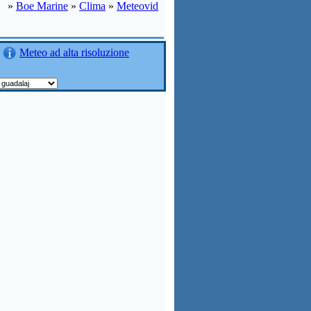
»
Boe Marine
»
Clima
»
Meteovid
Meteo ad alta risoluzione