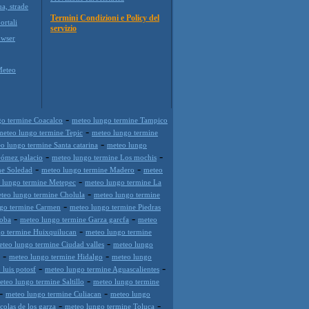
ua, strade
Termini Condizioni e Policy del
ortali
servizio
wser
Meteo
-
go termine Coacalco
meteo lungo termine Tampico
-
meteo lungo termine Tepic
meteo lungo termine
-
o lungo termine Santa catarina
meteo lungo
-
-
Gómez palacio
meteo lungo termine Los mochis
-
-
ne Soledad
meteo lungo termine Madero
meteo
-
 lungo termine Metepec
meteo lungo termine La
-
teo lungo termine Cholula
meteo lungo termine
-
go termine Carmen
meteo lungo termine Piedras
-
-
doba
meteo lungo termine Garza garcfa
meteo
-
o termine Huixquilucan
meteo lungo termine
-
teo lungo termine Ciudad valles
meteo lungo
-
-
meteo lungo termine Hidalgo
meteo lungo
-
-
luis potosf
meteo lungo termine Aguascalientes
-
eteo lungo termine Saltillo
meteo lungo termine
-
-
meteo lungo termine Culiacan
meteo lungo
-
-
colas de los garza
meteo lungo termine Toluca