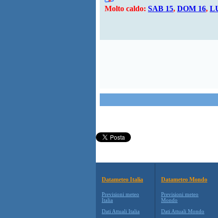
Molto caldo:
SAB 15
,
DOM 16
,
L
Datameteo Italia
Datameteo Mondo
Previsioni meteo
Previsioni meteo
Italia
Mondo
Dati Attuali Italia
Dati Attuali Mondo