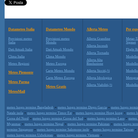
Datameteo Italia
Datameteo Mondo
Allerta Meteo
Per esp
Previsioni meteo
Previsioni meteo
Allerta Grandine
Metar-T
Italia
Mondo
Sigmet
Allerta Incendi
Dati Attuali Italia
Dati Attuali Mondo
Flight R
Allerta Tornado
Clima Italia
Clima Mondo
Modell
Allerta Alta
Meteo Regioni
Meteo Europa
Risoluzione
Modell
Carte Meteo Mondo
Allerta Siccitï¿½
Modello
Meteo Piemonte
Carte Meteo Europa
Allerta Idrologica
Metogr
Meteo Parma
Allerta Viabilitï¿½
Modell
Meteo Gratis
MeteoMail
-
-
meteo lungo termine Bangladesh
meteo lungo termine Diego Garcia
meteo lungo termi
-
-
-
Natale isola
meteo lungo termine Timor Est
meteo lungo termine Hong kong
meteo l
-
-
-
Corea del Nord
meteo lungo termine Corea del Sud
meteo lungo termine Laos
meteo
-
-
-
Myanmar
meteo lungo termine Nepal
meteo lungo termine Pakistan
meteo lungo ter
-
-
-
termine Singapore
meteo lungo termine Salomone isole
meteo lungo termine Taiwan
-
-
meteo lungo termine Uzbekistan
meteo lungo termine Vietnam