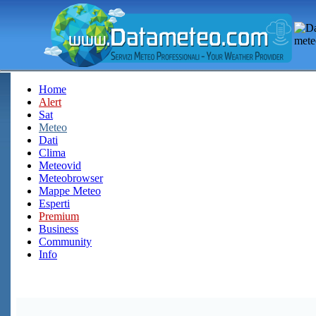
Home
Alert
Sat
Meteo
Dati
Clima
Meteovid
Meteobrowser
Mappe Meteo
Esperti
Premium
Business
Community
Info