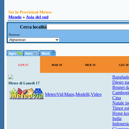
Sei in Previsioni Meteo:
Mondo
»
Asia del sud
Cerca località
Nazione:
LUN 17
MAR 18
MER 19
GIO 20
Banglad
Diego ga
Meteo di Lunedi 17
Brunei d
Cambogi
MeteoVid:Maps,Modelli,Video
Cina
Natale is
Timor es
Hong ko
India
Indonesi
Giappon