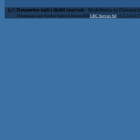
ï¿½ Datameteo tutti i diritti riservati
- Modellistica ed Elaborazi
Ottimizzato per Firefox-Safari-Chrome-IE8
LRC Servizi Srl
- C.C.I.A.A. 