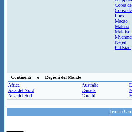
Corea de
Corea de
Laos
Macao
Malesia
Maldive
Myanma
Nepal
Pakistan
Continenti e Regioni del Mondo
Africa
Australia
E
Asia del Nord
Canada
M
Asia del Sud
Caraibi
M
Termini Condi