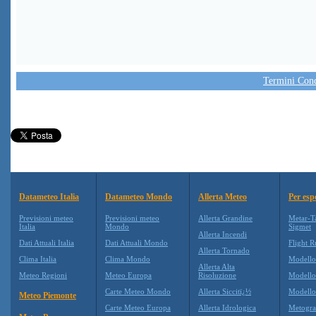
Termini Condi
Datameteo Italia
Datameteo Mondo
Allerta Meteo
Per esp
Previsioni meteo
Previsioni meteo
Allerta Grandine
Metar-T
Italia
Mondo
Sigmet
Allerta Incendi
Dati Attuali Italia
Dati Attuali Mondo
Flight R
Allerta Tornado
Clima Italia
Clima Mondo
Modell
Allerta Alta
Meteo Regioni
Meteo Europa
Risoluzione
Modell
Carte Meteo Mondo
Allerta Siccitï¿½
Modello
Meteo Piemonte
Carte Meteo Europa
Allerta Idrologica
Metogr