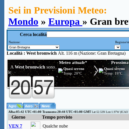
Sei in Previsioni Meteo:
Mondo
»
Europa
» Gran bre
Cerca località
Nazione:
Regione/st
Località :
West bromwich
Alt. 116 m (Nazione: Gran Bretagna)
Meteo attuale*
Prossima
A
West bromwich
sono
Quasi sereno
Quasi sereno
le
Temp:
20°C
Temp:
19°C
Alba:05:42 UTC+01:00 Tramonto:20:44 UTC+01:00 GMT
Lat:52.53N Lon:1.97W (ICAO 
Giorno
Tempo previsto
VEN 7
Qualche nube