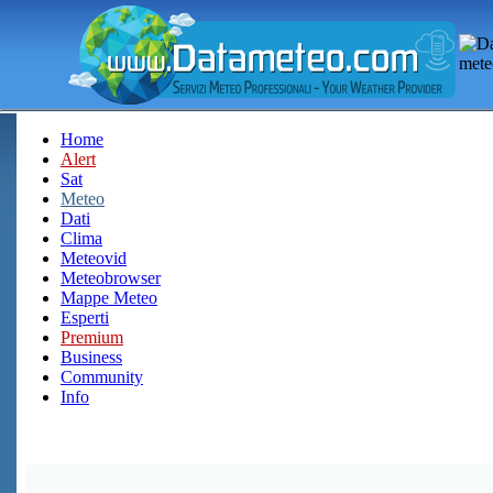
Home
Alert
Sat
Meteo
Dati
Clima
Meteovid
Meteobrowser
Mappe Meteo
Esperti
Premium
Business
Community
Info