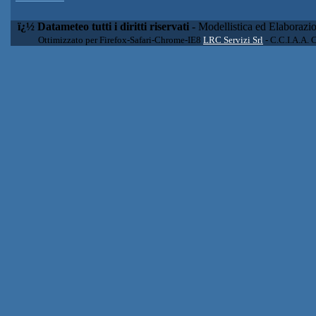
ï¿½ Datameteo tutti i diritti riservati
- Modellistica ed Elaborazi
Ottimizzato per Firefox-Safari-Chrome-IE8
LRC Servizi Srl
- C.C.I.A.A. 