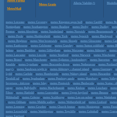
Meteo Parma
Allerta Viabilitï¿½
Modell
Meteo Gratis
MeteoMail
-
-
-
-
meteo Leicester
meteo Coventry
meteo Kingston upon hull
meteo Cardiff
meteo Br
-
-
-
-
-
Nottingham
meteo Southampton
meteo Reading
meteo Derby
meteo Dudley
met
-
-
-
-
-
Preston
meteo Aberdeen
meteo Sunderland
meteo Norwich
meteo Bournemouth
-
-
-
-
-
-
meteo Poole
meteo Huddersfield
meteo York
meteo Ipswich
meteo Blackpool
-
-
-
-
-
meteo Brighton
meteo West bromwich
meteo Slough
meteo Gloucester
meteo Ca
-
-
-
-
meteo Eastbourne
meteo Colchester
meteo Crawley
meteo Sutton coldfield
meteo B
-
-
-
-
-
helens
meteo Basildon
meteo Gillingham
meteo Worcester
meteo Alderney
meteo 
-
-
-
-
meteo Lancaster
meteo Lincoln
meteo Stratford
meteo Warwick
meteo Winchester
-
-
-
-
meteo Bristol
meteo Manchester
meteo Eglinton - londonderry
meteo Staverton
me
-
-
-
-
Kemble
meteo Lyneham
meteo Boscombe down
meteo Netheravon
meteo Portland 
-
-
-
-
mary's
meteo Sandown-wight is
meteo Alderney - channel island
meteo Guernsey
m
-
-
-
-
-
Lydd
meteo Carlisle
meteo Humberside
meteo Walney island
meteo Hawarden
me
-
-
-
-
Ternhill raf
meteo Spadeadam
meteo Pembrey sands
meteo Shawbury
meteo Valley
-
-
-
-
Inverness - dalcross
meteo Islay
meteo Prestwick
meteo Benbecula
meteo Scatsa - s
-
-
-
-
-
range
meteo Ballykelly
meteo Machrihanish
meteo Kinloss
meteo Leuchars
mete
-
-
-
-
-
Filton
meteo Hatfeild
meteo Leavesden
meteo Upper heyford
meteo Benson
mete
-
-
-
-
Mildenhall
meteo Colerne
meteo Sculthorpe
meteo Lee-on-solent
meteo Wattisham
-
-
-
-
-
meteo Odiham
meteo Middle wallop
meteo Wethersfield raf
meteo Cosford
mete
-
-
-
-
meteo Leeming
meteo Cowden
meteo Church fenton
meteo Honington
meteo Finn
-
-
-
-
meteo Leconfield
meteo Waddington
meteo Topcliffe
meteo Coltishall
meteo Cranw
-
meteo Fairford