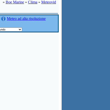
»
Boe Marine
»
Clima
»
Meteovid
Meteo ad alta risoluzione
: