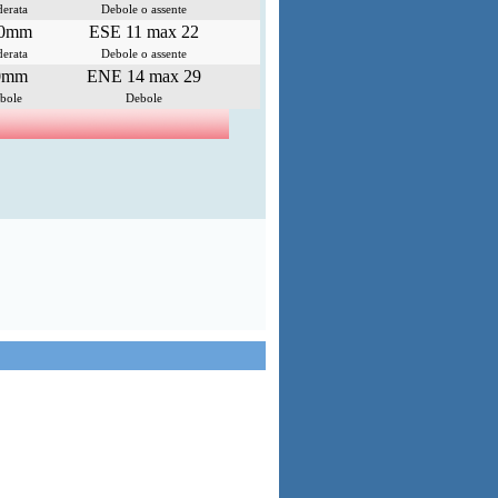
erata
Debole o assente
.0mm
ESE 11 max 22
erata
Debole o assente
0mm
ENE 14 max 29
bole
Debole