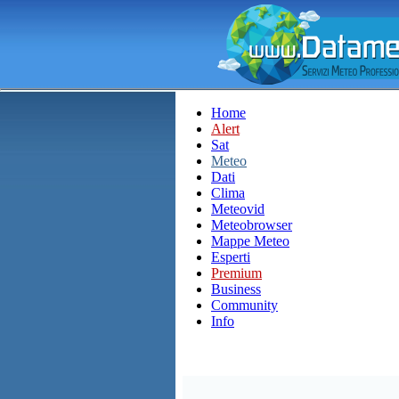
Home
Alert
Sat
Meteo
Dati
Clima
Meteovid
Meteobrowser
Mappe Meteo
Esperti
Premium
Business
Community
Info