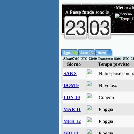
Meteo at
A
Passo fundo
sono le
Sereno
Temp:
1
Alba:07:09 UTC-03:00 Tramonto:18:01 UTC-0
Giorno
Tempo previsto
SAB 8
Nubi sparse con po
DOM 9
Nuvoloso
LUN 10
Coperto
MAR 11
Pioggia
MER 12
Pioggia
GIO 13
Pioggia