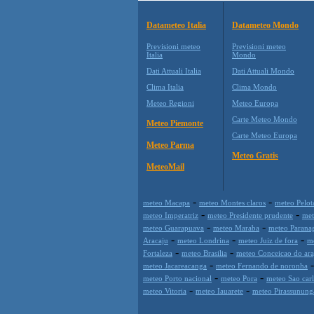
Datameteo Italia
Datameteo Mondo
Previsioni meteo
Previsioni meteo
Italia
Mondo
Dati Attuali Italia
Dati Attuali Mondo
Clima Italia
Clima Mondo
Meteo Regioni
Meteo Europa
Carte Meteo Mondo
Meteo Piemonte
Carte Meteo Europa
Meteo Parma
Meteo Gratis
MeteoMail
-
-
meteo Macapa
meteo Montes claros
meteo Pelot
-
-
meteo Imperatriz
meteo Presidente prudente
met
-
-
meteo Guarapuava
meteo Maraba
meteo Parana
-
-
-
Aracaju
meteo Londrina
meteo Juiz de fora
me
-
-
Fortaleza
meteo Brasilia
meteo Conceicao do ara
-
meteo Jacareacanga
meteo Fernando de noronha
-
-
meteo Porto nacional
meteo Pora
meteo Sao car
-
-
meteo Vitoria
meteo Iauarete
meteo Pirassunung