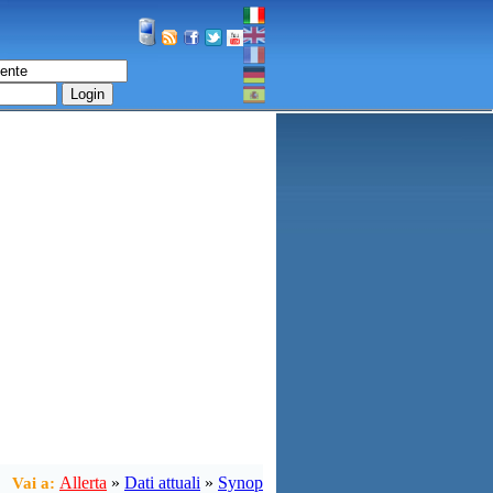
Login
Allerta
»
Dati attuali
»
Synop
Vai a: