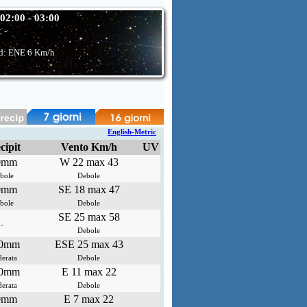
 02:00 - 03:00
:
-
d: ENE
6 Km/h
English-Metric
cipit
Vento Km/h
UV
0mm
W 22 max 43
bole
Debole
0mm
SE 18 max 47
bole
Debole
SE 25 max 58
-
Debole
.0mm
ESE 25 max 43
erata
Debole
.0mm
E 11 max 22
erata
Debole
0mm
E 7 max 22