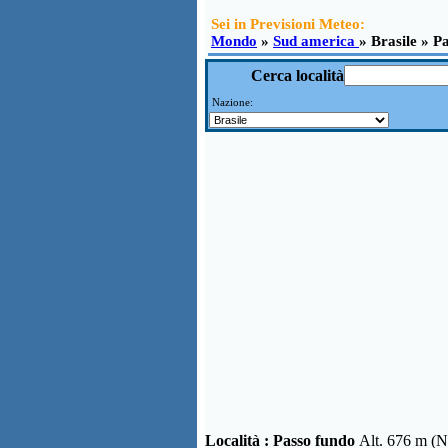
Sei in Previsioni Meteo:
Mondo
»
Sud america
» Brasile » P
Cerca località
Nazione:
Località :
Passo fundo
Alt. 676 m (N