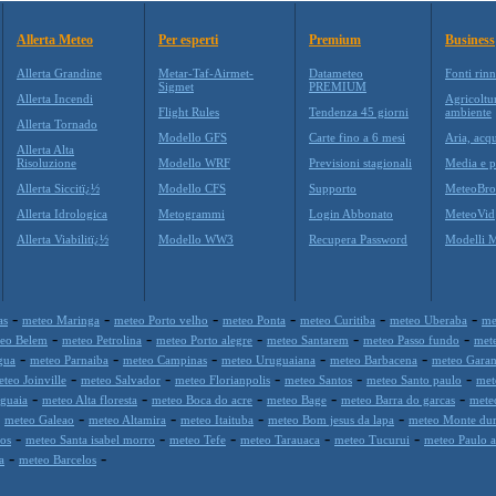
Allerta Meteo
Per esperti
Premium
Business
Allerta Grandine
Metar-Taf-Airmet-
Datameteo
Fonti rinn
Sigmet
PREMIUM
Allerta Incendi
Agricoltu
Flight Rules
Tendenza 45 giorni
ambiente
Allerta Tornado
Modello GFS
Carte fino a 6 mesi
Aria, acqu
Allerta Alta
Risoluzione
Modello WRF
Previsioni stagionali
Media e p
Allerta Siccitï¿½
Modello CFS
Supporto
MeteoBro
Allerta Idrologica
Metogrammi
Login Abbonato
MeteoVid
Allerta Viabilitï¿½
Modello WW3
Recupera Password
Modelli 
-
-
-
-
-
-
as
meteo Maringa
meteo Porto velho
meteo Ponta
meteo Curitiba
meteo Uberaba
me
-
-
-
-
-
eo Belem
meteo Petrolina
meteo Porto alegre
meteo Santarem
meteo Passo fundo
mete
-
-
-
-
-
gua
meteo Parnaiba
meteo Campinas
meteo Uruguaiana
meteo Barbacena
meteo Gara
-
-
-
-
-
teo Joinville
meteo Salvador
meteo Florianpolis
meteo Santos
meteo Santo paulo
met
-
-
-
-
-
guaia
meteo Alta floresta
meteo Boca do acre
meteo Bage
meteo Barra do garcas
mete
-
-
-
-
-
meteo Galeao
meteo Altamira
meteo Itaituba
meteo Bom jesus da lapa
meteo Monte du
-
-
-
-
-
los
meteo Santa isabel morro
meteo Tefe
meteo Tarauaca
meteo Tucurui
meteo Paulo 
-
-
a
meteo Barcelos