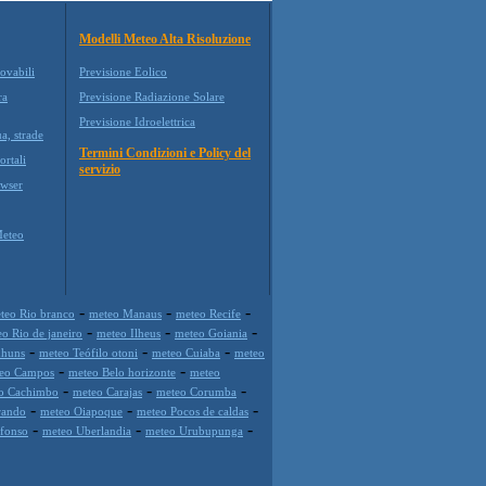
Modelli Meteo Alta Risoluzione
ovabili
Previsione Eolico
ra
Previsione Radiazione Solare
Previsione Idroelettrica
a, strade
Termini Condizioni e Policy del
ortali
servizio
wser
Meteo
-
-
-
teo Rio branco
meteo Manaus
meteo Recife
-
-
-
o Rio de janeiro
meteo Ilheus
meteo Goiania
-
-
-
nhuns
meteo Teófilo otoni
meteo Cuiaba
meteo
-
-
eo Campos
meteo Belo horizonte
meteo
-
-
-
o Cachimbo
meteo Carajas
meteo Corumba
-
-
-
rando
meteo Oiapoque
meteo Pocos de caldas
-
-
-
afonso
meteo Uberlandia
meteo Urubupunga