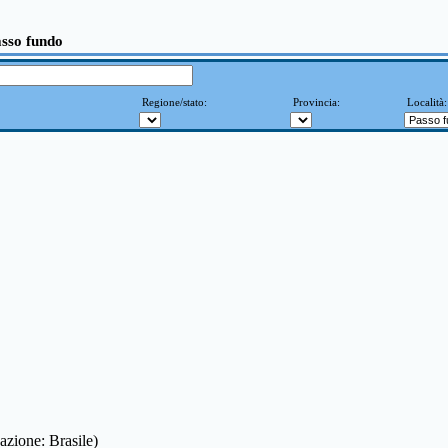
asso fundo
Regione/stato:
Provincia:
Località
azione: Brasile)