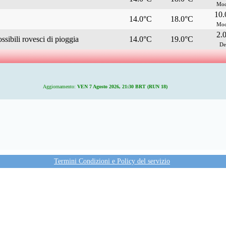
Mod
10
14.0°C
18.0°C
Mod
2.
ssibili rovesci di pioggia
14.0°C
19.0°C
De
Aggiornamento:
VEN 7 Agosto 2026, 21:30 BRT (RUN 18)
Termini Condizioni e Policy del servizio