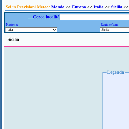
Sei in Previsioni Meteo:
Mondo
>>
Europa
>>
Italia
>>
Sicilia
>>
Cerca località
Nazione:
Regione/stato:
Sicilia
Legenda