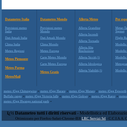
Datameteo Italia
Datameteo Mondo
Allerta Meteo
Per espe
Previsioni meteo
Previsioni meteo
Allerta Grandine
Metar-Ta
Italia
Mondo
Sigmet
Allerta Incendi
Dati Attuali Italia
Dati Attuali Mondo
Flight Ru
Allerta Tornado
Clima Italia
Clima Mondo
Modello
Allerta Alta
Meteo Regioni
Meteo Europa
Risoluzione
Modello
Carte Meteo Mondo
Allerta Siccitï¿½
Modello
Meteo Piemonte
Carte Meteo Europa
Allerta Idrologica
Metogr
Meteo Parma
Allerta Viabilitï¿½
Modell
Meteo Gratis
MeteoMail
-
-
-
meteo 45gg Chitungwiza
meteo 45gg Harare
meteo 45gg Mutare
meteo 45gg Epworth
-
-
-
-
Buffalo range
meteo 45gg Victoria falls
meteo 45gg Gokwe
meteo 45gg Karoi
meteo
-
meteo 45gg Hwange national park
ï¿½ Datameteo tutti i diritti riservati
- Modellistica ed Elaborazi
Ottimizzato per Firefox-Safari-Chrome-IE8
LRC Servizi Srl
- C.C.I.A.A. 