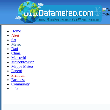
Home
Alert
Sat
Meteo
Dati
Clima
Meteovid
Meteobrowser
Mappe Meteo
Esperti
Premium
Business
Community
Info