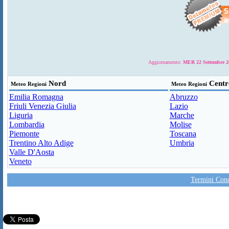
Aggiornamento:
MER 22 Settembre 20
Nord
Centr
Meteo Regioni
Meteo Regioni
Emilia Romagna
Abruzzo
Friuli Venezia Giulia
Lazio
Liguria
Marche
Lombardia
Molise
Piemonte
Toscana
Trentino Alto Adige
Umbria
Valle D'Aosta
Veneto
Termini Condi