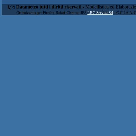
ï¿½ Datameteo tutti i diritti riservati
- Modellistica ed Elaborazi
Ottimizzato per Firefox-Safari-Chrome-IE8
LRC Servizi Srl
- C.C.I.A.A. 