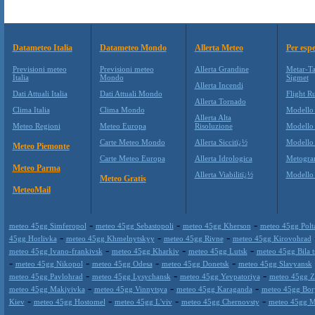
Datameteo Italia
Datameteo Mondo
Allerta Meteo
Per espe
Previsioni meteo
Previsioni meteo
Allerta Grandine
Metar-Ta
Italia
Mondo
Sigmet
Allerta Incendi
Dati Attuali Italia
Dati Attuali Mondo
Flight Ru
Allerta Tornado
Clima Italia
Clima Mondo
Modello
Allerta Alta
Meteo Regioni
Meteo Europa
Risoluzione
Modello
Carte Meteo Mondo
Allerta Siccitï¿½
Modello
Meteo Piemonte
Carte Meteo Europa
Allerta Idrologica
Metogr
Meteo Parma
Allerta Viabilitï¿½
Modell
Meteo Gratis
MeteoMail
-
-
-
meteo 45gg Simferopol
meteo 45gg Sebastopoli
meteo 45gg Kherson
meteo 45gg Polt
-
-
-
45gg Horlivka
meteo 45gg Khmelnytskyy
meteo 45gg Rivne
meteo 45gg Kirovohrad
-
-
-
meteo 45gg Ivano-frankivsk
meteo 45gg Kharkiv
meteo 45gg Lutsk
meteo 45gg Bila t
-
-
-
-
meteo 45gg Nikopol
meteo 45gg Odesa
meteo 45gg Donetsk
meteo 45gg Slavyansk
-
-
-
meteo 45gg Pavlohrad
meteo 45gg Lysychansk
meteo 45gg Yevpatoriya
meteo 45gg Z
-
-
-
meteo 45gg Makiyivka
meteo 45gg Vinnytsya
meteo 45gg Karaganda
meteo 45gg Bor
-
-
-
-
Kiev
meteo 45gg Hostomel
meteo 45gg L'viv
meteo 45gg Chernovsty
meteo 45gg M