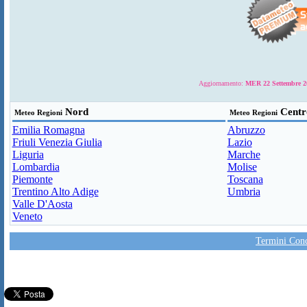
Aggiornamento:
MER 22 Settembre 20
Nord
Centr
Meteo Regioni
Meteo Regioni
Emilia Romagna
Abruzzo
Friuli Venezia Giulia
Lazio
Liguria
Marche
Lombardia
Molise
Piemonte
Toscana
Trentino Alto Adige
Umbria
Valle D'Aosta
Veneto
Termini Condi