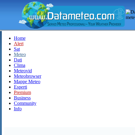
Home
Alert
Sat
Meteo
Dati
Clima
Meteovid
Meteobrowser
Mappe Meteo
Esperti
Premium
Business
Community
Info