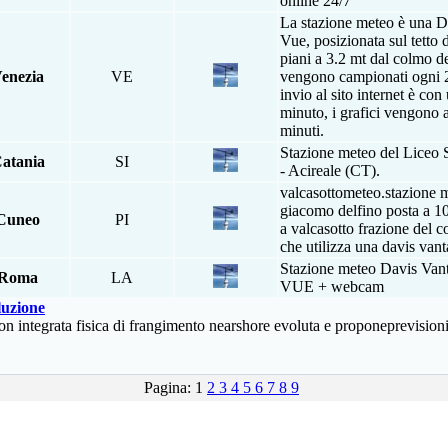
online 24/7
La stazione meteo è una D
Vue, posizionata sul tetto 
piani a 3.2 mt dal colmo del
enezia
VE
vengono campionati ogni 2
invio al sito internet è co
minuto, i grafici vengono 
minuti.
Stazione meteo del Liceo 
atania
SI
- Acireale (CT).
valcasottometeo.stazione m
giacomo delfino posta a 10
Cuneo
PI
a valcasotto frazione del
che utilizza una davis van
Stazione meteo Davis Vant
Roma
LA
VUE + webcam
luzione
 integrata fisica di frangimento nearshore evoluta e proponeprevisioni
Pagina: 1
2
3
4
5
6
7
8
9