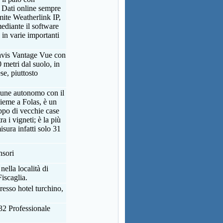
 Dati online sempre
mite Weatherlink IP,
mediante il software
 in varie importanti
avis Vantage Vue con
 metri dal suolo, in
se, piuttosto
mune autonomo con il
ieme a Folas, è un
po di vecchie case
a i vigneti; è la più
isura infatti solo 31
nsori
nella località di
iscaglia.
presso hotel turchino,
2 Professionale