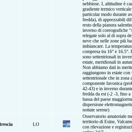
nebbiose. L altitudine è ca
gradiente termico verticale
particolar modo durante av
fredda), di apprezzabili dif
resto della pianura salenti
inverno di coreografiche "
relegate solo al di sopra 
neve che nelle zone più ba
imbiancare. La temperatur
compresa tra 16° e 16.5°. I
sono settentrionali in inve
estate, meridionali in autu
Non abbiamo dati in merito 
raggiungono in estate con 
settentrionale che in zona
componente favonica (proba
42-43) e in inverno durant
fredda da est (-2 -3, fino a
bassa del paese maggiormen
dispersione elettromagneti
nottate serene)
Osservatorio amatoriale me
territorio di Esine, Valca
rescia
LO
con rilevazione e registraz