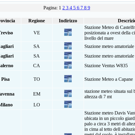
Pagina: 1
2
3
4
5
6
7
8
9
ovincia
Regione
Indirizzo
Descrizi
Stazione Meteo di Castelf
reviso
VE
posizionata a ovest della ci
livello del mare
agliari
SA
Stazione meteo amatoriale 
agliari
SA
Stazione meteo amatoriale 
alerno
CA
Stazione Ventus W835
Pisa
TO
Stazione Meteo a Capane
stazione meteo situata sul
avenna
EM
altezza di 7 mt
Milano
LO
Stazione meteo Davis Vant
ubicata in un piccolo giar
palo a circa 3 metri di alt
in cima al tetto dell abita
metri dal suolo, è installato