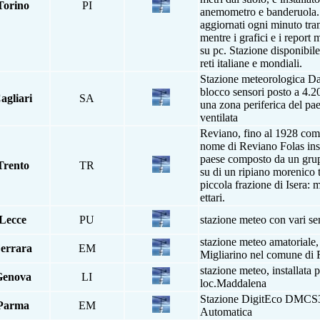
Torino
PI
anemometro e banderuola.
aggiornati ogni minuto tra
mentre i grafici e i report 
su pc. Stazione disponibile
reti italiane e mondiali.
Stazione meteorologica D
blocco sensori posto a 4.20
agliari
SA
una zona periferica del pae
ventilata
Reviano, fino al 1928 co
nome di Reviano Folas ins
paese composto da un grup
Trento
TR
su di un ripiano morenico tr
piccola frazione di Isera: m
ettari.
Lecce
PU
stazione meteo con vari se
stazione meteo amatoriale, 
errara
EM
Migliarino nel comune di F
stazione meteo, installata 
Genova
LI
loc.Maddalena
Stazione DigitEco DMCS3
Parma
EM
Automatica