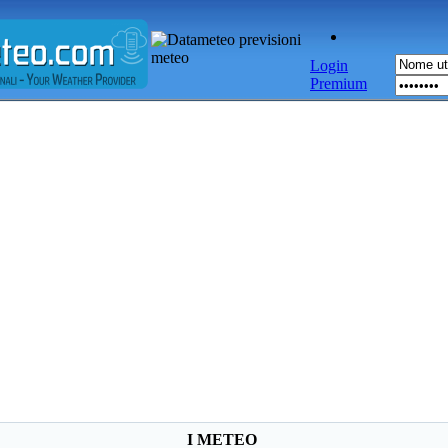
Login
Premium
I METEO