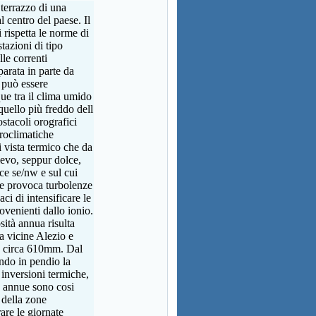
 terrazzo di una
l centro del paese. Il
 rispetta le norme di
stazioni di tipo
lle correnti
parata in parte da
e può essere
ue tra il clima umido
quello più freddo dell
ostacoli orografici
croclimatiche
i vista termico che da
lievo, seppur dolce,
ice se/nw e sul cui
se provoca turbolenze
aci di intensificare le
ovenienti dallo ionio.
ità annua risulta
 vicine Alezio e
n circa 610mm. Dal
ndo in pendio la
 inversioni termiche,
d annue sono cosi
 della zone
are le giornate