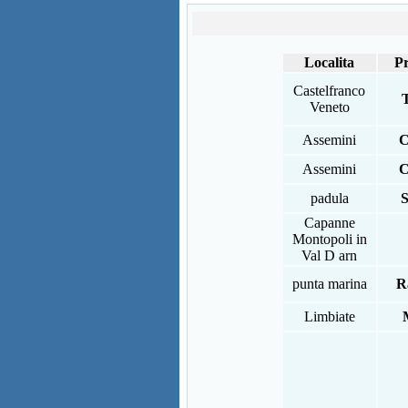
Localita
Pr
Castelfranco
T
Veneto
Assemini
C
Assemini
C
padula
S
Capanne
Montopoli in
Val D arn
punta marina
R
Limbiate