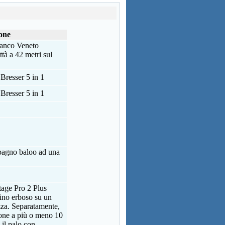
one
ranco Veneto
ttà a 42 metri sul
Bresser 5 in 1
Bresser 5 in 1
 bagno baloo ad una
age Pro 2 Plus
dino erboso su un
ezza. Separatamente,
zione a più o meno 10
 il palo con