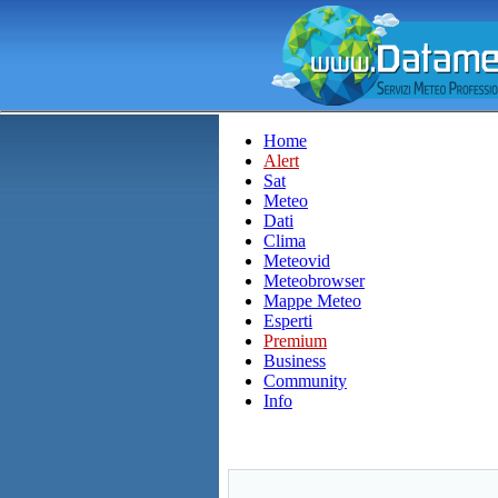
Home
Alert
Sat
Meteo
Dati
Clima
Meteovid
Meteobrowser
Mappe Meteo
Esperti
Premium
Business
Community
Info