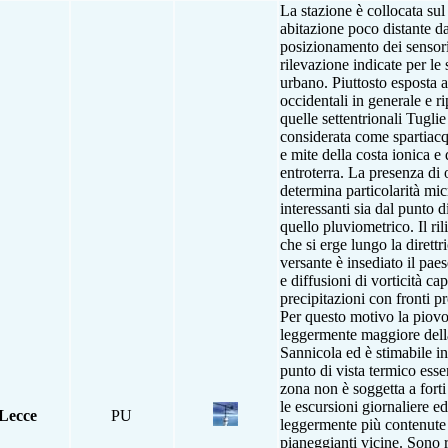
La stazione è collocata sul
abitazione poco distante da
posizionamento dei sensori
rilevazione indicate per le 
urbano. Piuttosto esposta a
occidentali in generale e ri
quelle settentrionali Tugli
considerata come spartiacq
e mite della costa ionica e 
entroterra. La presenza di 
determina particolarità mi
interessanti sia dal punto d
quello pluviometrico. Il ri
che si erge lungo la direttr
versante è insediato il pae
e diffusioni di vorticità cap
precipitazioni con fronti pr
Per questo motivo la piovos
leggermente maggiore della
Sannicola ed è stimabile i
punto di vista termico esse
zona non è soggetta a forti
le escursioni giornaliere e
Lecce
PU
leggermente più contenute
pianeggianti vicine. Sono r