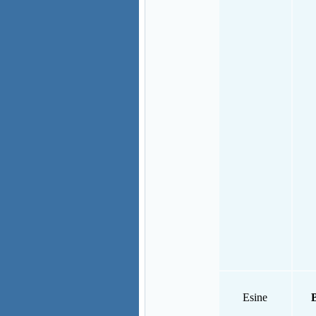
Esine
B