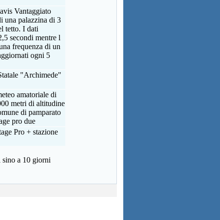
avis Vantaggiato
di una palazzina di 3
 tetto. I dati
,5 secondi mentre l
n una frequenza di un
aggiornati ogni 5
Statale "Archimede"
eteo amatoriale di
00 metri di altitudine
 comune di pamparato
tage pro due
age Pro + stazione
 sino a 10 giorni