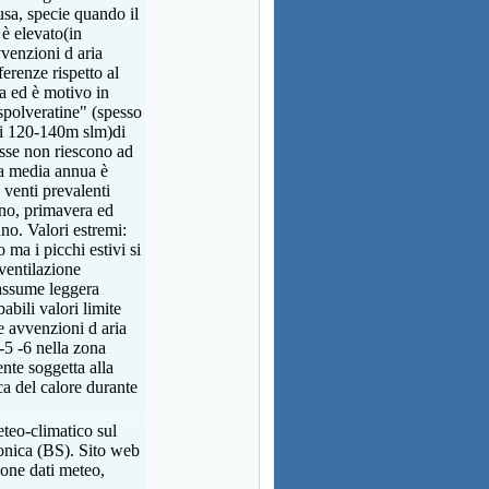
usa, specie quando il
 è elevato(in
venzioni d aria
ferenze rispetto al
na ed è motivo in
spolveratine" (spesso
dei 120-140m slm)di
sse non riescono ad
a media annua è
 venti prevalenti
rno, primavera ed
nno. Valori estremi:
ma i picchi estivi si
ventilazione
 assume leggera
bili valori limite
e avvenzioni d aria
 -5 -6 nella zona
te soggetta alla
ca del calore durante
teo-climatico sul
monica (BS). Sito web
ione dati meteo,