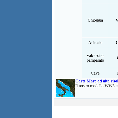
Chioggia
V
Acireale
C
valcasotto
pamparato
Cave
Carte Mare ad alta riso
Il nostro modello WW3 con