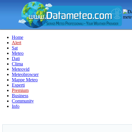
Home
Alert
Sat
Meteo
Dati
Clima
Meteovid
Meteobrowser
Mappe Meteo
Esperti
Premium
Business
Community
Info