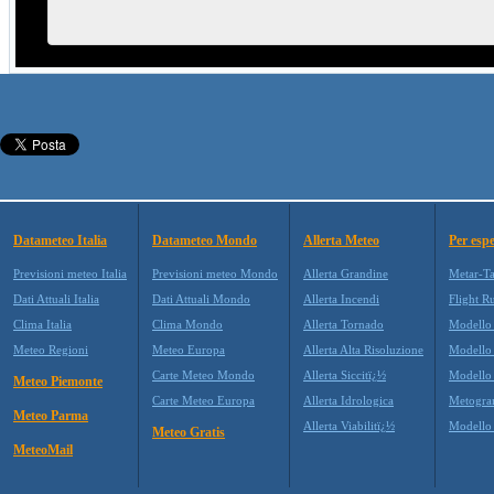
Datameteo Italia
Datameteo Mondo
Allerta Meteo
Per espe
Previsioni meteo Italia
Previsioni meteo Mondo
Allerta Grandine
Metar-T
Dati Attuali Italia
Dati Attuali Mondo
Allerta Incendi
Flight R
Clima Italia
Clima Mondo
Allerta Tornado
Modello
Meteo Regioni
Meteo Europa
Allerta Alta Risoluzione
Modell
Carte Meteo Mondo
Allerta Siccitï¿½
Modello
Meteo Piemonte
Carte Meteo Europa
Allerta Idrologica
Metogr
Meteo Parma
Allerta Viabilitï¿½
Modell
Meteo Gratis
MeteoMail