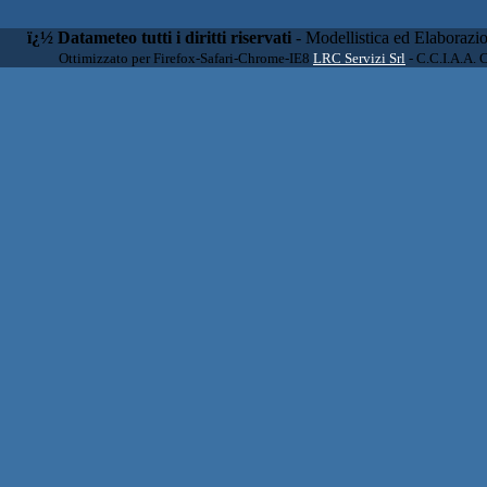
ï¿½ Datameteo tutti i diritti riservati
- Modellistica ed Elaborazi
Ottimizzato per Firefox-Safari-Chrome-IE8
LRC Servizi Srl
- C.C.I.A.A. 