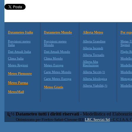
Datameteo Italia
Datameteo Mondo
Allerta Meteo
Per esp
Previsioni meteo
Previsioni meteo
Allerta Grandine
Metar-T
Italia
Mondo
Sigmet
Allerta Incendi
Dati Attuali Italia
Dati Attuali Mondo
Flight R
Allerta Tornado
Clima Italia
Clima Mondo
Modell
Allerta Alta
Meteo Regioni
Meteo Europa
Risoluzione
Modell
Carte Meteo Mondo
Allerta Siccitï¿½
Modello
Meteo Piemonte
Carte Meteo Europa
Allerta Idrologica
Metogr
Meteo Parma
Allerta Viabilitï¿½
Modell
Meteo Gratis
MeteoMail
ï¿½ Datameteo tutti i diritti riservati
- Modellistica ed Elaborazi
Ottimizzato per Firefox-Safari-Chrome-IE8
LRC Servizi Srl
- C.C.I.A.A. 