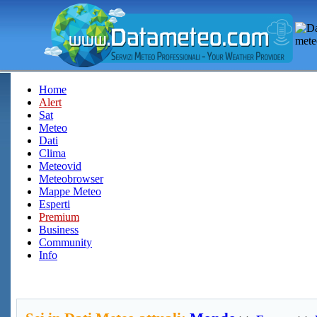
Home
Alert
Sat
Meteo
Dati
Clima
Meteovid
Meteobrowser
Mappe Meteo
Esperti
Premium
Business
Community
Info