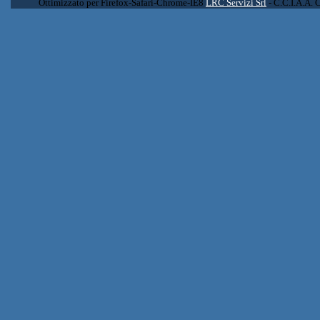
Ottimizzato per Firefox-Safari-Chrome-IE8
LRC Servizi Srl
- C.C.I.A.A. 