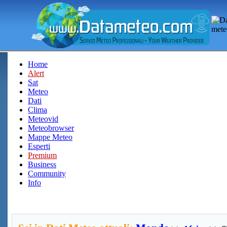
Home
Alert
Sat
Meteo
Dati
Clima
Meteovid
Meteobrowser
Mappe Meteo
Esperti
Premium
Business
Community
Info