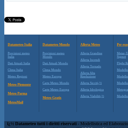
Datameteo Italia
Datameteo Mondo
Allerta Meteo
Per esp
Previsioni meteo
Previsioni meteo
Allerta Grandine
Metar-T
Italia
Mondo
Sigmet
Allerta Incendi
Dati Attuali Italia
Dati Attuali Mondo
Flight R
Allerta Tornado
Clima Italia
Clima Mondo
Modell
Allerta Alta
Meteo Regioni
Meteo Europa
Risoluzione
Modell
Carte Meteo Mondo
Allerta Siccitï¿½
Modello
Meteo Piemonte
Carte Meteo Europa
Allerta Idrologica
Metogr
Meteo Parma
Allerta Viabilitï¿½
Modell
Meteo Gratis
MeteoMail
ï¿½ Datameteo tutti i diritti riservati
- Modellistica ed Elaborazi