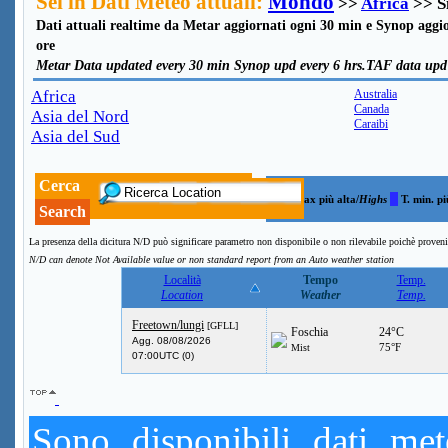
Sei in Dati Meteo attuali:
Mondo
>>
Africa
>> S
Dati attuali realtime da Metar aggiornati ogni 30 min e Synop aggio
ore
Metar Data updated every 30 min Synop upd every 6 hrs.TAF data upd 
Africa
Australia
Canada
Asia del Nord
Caraibi
Asia del Sud
Cerca
T. max più alta/
Highs
T. min. pi
Search
La presenza della dicitura N/D può significare parametro non disponibile o non rilevabile poichè proveni
N/D can denote Not Available value or non standard report from an Auto weather station
Località
Tempo
Temp.
Location
Weather
Temp.
Freetown/lungi
[GFLL]
Foschia
24°C
Agg. 08/08/2026
75°F
Mist
07:00UTC (0)
Sono disponibili dati mete