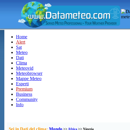
Home
Alert
Sat
Meteo
Dati
Clima
Meteovid
Meteobrowser
Mappe Meteo
Esperti
Premium
Business
Community
Info
Sei in Dati del clima:
Mondo
>>
Africa
>> Nigeria