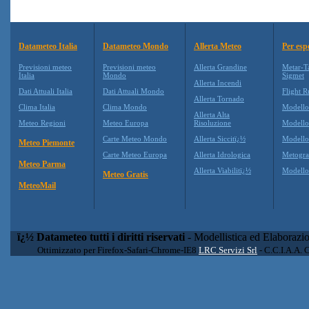
Datameteo Italia
Datameteo Mondo
Allerta Meteo
Per esp
Previsioni meteo
Previsioni meteo
Allerta Grandine
Metar-T
Italia
Mondo
Sigmet
Allerta Incendi
Dati Attuali Italia
Dati Attuali Mondo
Flight R
Allerta Tornado
Clima Italia
Clima Mondo
Modell
Allerta Alta
Meteo Regioni
Meteo Europa
Risoluzione
Modell
Carte Meteo Mondo
Allerta Siccitï¿½
Modello
Meteo Piemonte
Carte Meteo Europa
Allerta Idrologica
Metogr
Meteo Parma
Allerta Viabilitï¿½
Modell
Meteo Gratis
MeteoMail
ï¿½ Datameteo tutti i diritti riservati
- Modellistica ed Elaborazi
Ottimizzato per Firefox-Safari-Chrome-IE8
LRC Servizi Srl
- C.C.I.A.A. 