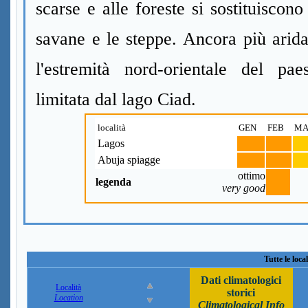
scarse e alle foreste si sostituiscono
savane e le steppe. Ancora più arid
l'estremità nord-orientale del paes
limitata dal lago Ciad.
località
GEN
FEB
MA
Lagos
Abuja spiagge
ottimo
legenda
very good
Tutte le loca
Dati climatologici
Località
storici
Location
Climatological Info