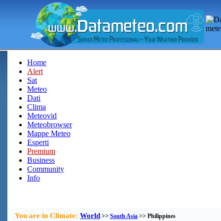
Home
Alert
Sat
Meteo
Dati
Clima
Meteovid
Meteobrowser
Mappe Meteo
Esperti
Premium
Business
Community
Info
You are in Climate:
World
>>
South Asia
>> Philippines