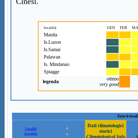
Cinesi.
località
GEN
FEB
MA
Manila
Is.Luzon
Is.Samar
Palawan
Is. Mindanao
Spiagge
ottimo
legenda
very good
Tutte le local
Dati climatologici
Località
storici
Location
Climatological Info
(