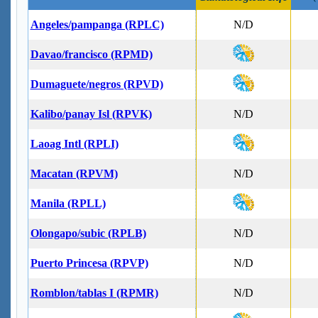
Angeles/pampanga (RPLC)
N/D
Davao/francisco (RPMD)
Dumaguete/negros (RPVD)
Kalibo/panay Isl (RPVK)
N/D
Laoag Intl (RPLI)
Macatan (RPVM)
N/D
Manila (RPLL)
Olongapo/subic (RPLB)
N/D
Puerto Princesa (RPVP)
N/D
Romblon/tablas I (RPMR)
N/D