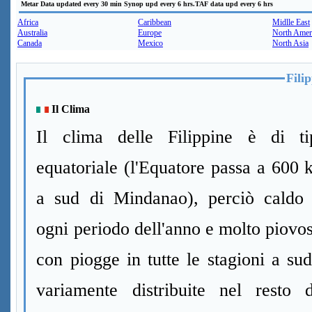
Metar Data updated every 30 min Synop upd every 6 hrs.TAF data upd every 6 hrs
Africa
Caribbean
Midlle East
Australia
Europe
North Amer
Canada
Mexico
North Asia
Fili
Il Clima
Il clima delle Filippine è di ti
equatoriale (l'Equatore passa a 600
a sud di Mindanao), perciò caldo 
ogni periodo dell'anno e molto piovo
con piogge in tutte le stagioni a su
variamente distribuite nel resto d