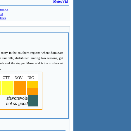
MeteoVid
merica
ia
tates
er rainy in the southern regions where dominate
ds rainfalls, distributed among two seasons, get
nah and the steppe. More arid is the north-west
.
OTT
NOV
DIC
sfavorevole
not so good