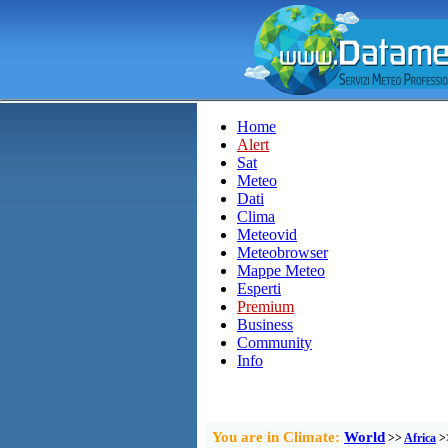
Home
Alert
Sat
Meteo
Dati
Clima
Meteovid
Meteobrowser
Mappe Meteo
Esperti
Premium
Business
Community
Info
You are in Climate:
World
>>
Africa
>>