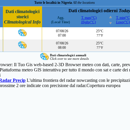
Tutte le località in Nigeria
All the locations
Dati climatologici odierni
Today
Dati climatologici
storici
Agg.
T. max(°C)
T. min(°C
Climatological Info
(Local Time)
Highs(°C)
Lows(°C)
07/08/26
25°C
07:00
77°F
07/08/26
25°C
08:00
77°F
Dati climatologici annuali
Click over to see more details
owser: Il Tuo Gis web-based
2-3D Browser
meteo con dati, carte, pr
Piattaforma meteo GIS interattiva per tutto il mondo con sat e carte 
i
Radar Precip
L'ultima frontiera del radar nowcasting con le precipitazio
prossime 2 ore indicate con precisione dal radar.Copertura europea