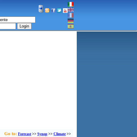
Login
Go to:
Forecast
>>
Synop
>>
Climate
>>