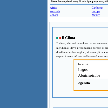
Metar Data updated every 30 min Synop upd every 6 
Africa
Caribbean
Australia
Europe
Canada
Mexico
Il Clima
Il clima, che nel complesso ha un carattere 
meridionali dove predominano foreste di semp
distribuite in due stagioni, si fanno più scarse
steppe. Ancora più arida è l'estremità nord-orie
località
Lagos
Abuja spiagge
legenda