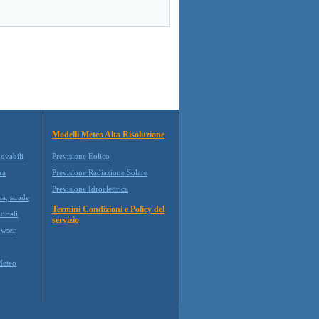
Modelli Meteo Alta Risoluzione
novabili
Previsione Eolico
ra
Previsione Radiazione Solare
Previsione Idroelettrica
ua, strade
Termini Condizioni e Policy del
ortali
servizio
wser
Meteo