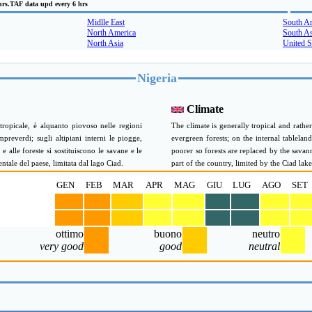
hrs.TAF data upd every 6 hrs
Midlle East
South A
North America
South As
North Asia
United S
Nigeria
Climate
tropicale, è alquanto piovoso nelle regioni
The climate is generally tropical and rath
reverdi; sugli altipiani interni le piogge,
evergreen forests; on the internal tablelan
 e alle foreste si sostituiscono le savane e le
poorer so forests are replaced by the savan
ntale del paese, limitata dal lago Ciad.
part of the country, limited by the Ciad lake
GEN
FEB
MAR
APR
MAG
GIU
LUG
AGO
SET
ottimo
buono
neutro
very good
good
neutral