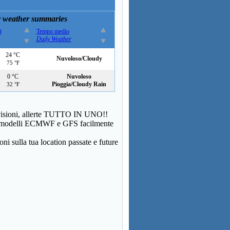
 weather summaries
)
Tempo medio
Daily Weather
24 °C
Nuvoloso/Cloudy
75 °F
0 °C
Nuvoloso
Pioggia/Cloudy Rain
32 °F
evisioni, allerte TUTTO IN UNO!!
dei modelli ECMWF e GFS facilmente
ni sulla tua location passate e future