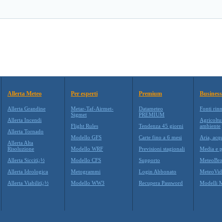
Allerta Meteo
Per esperti
Premium
Business
Allerta Grandine
Metar-Taf-Airmet-
Datameteo
Fonti rin
Sigmet
PREMIUM
Allerta Incendi
Agricoltu
Flight Rules
Tendenza 45 giorni
ambiente
Allerta Tornado
Modello GFS
Carte fino a 6 mesi
Aria, acq
Allerta Alta
Risoluzione
Modello WRF
Previsioni stagionali
Media e p
Allerta Siccitï¿½
Modello CFS
Supporto
MeteoBro
Allerta Idrologica
Metogrammi
Login Abbonato
MeteoVid
Allerta Viabilitï¿½
Modello WW3
Recupera Password
Modelli 