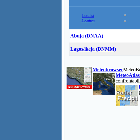
Località
Location
Abuja (DNAA)
Lagos/ikeja (DNMM)
Meteobrowser
MeteoBr
MeteoAtlas
confrontabil